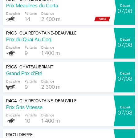
Prix Meaulnes du Corta
Départ
07/08
Discipline
Partants
Distance
14
2 400 m
R4C3
CLAIREFONTAINE-DEAUVILLE
|
Prix du Quai Au Coq
Départ
07/08
Discipline
Partants
Distance
9
1 400 m
R3C8
CHÂTEAUBRIANT
|
Grand Prix d'Eté
Départ
07/08
Discipline
Partants
Distance
9
2 300 m
R4C4
CLAIREFONTAINE-DEAUVILLE
|
Prix Gris Vitesse
Départ
07/08
Discipline
Partants
Distance
10
1 400 m
R5C1
DIEPPE
|