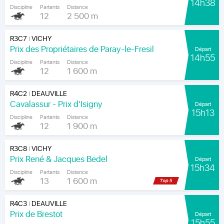
14h38
Discipline
Partants
Distance
12
2 500 m
R3C7
VICHY
|
Prix des Propriétaires de Paray-le-Fresil
Départ
14h55
Discipline
Partants
Distance
12
1 600 m
R4C2
DEAUVILLE
|
Cavalassur - Prix d'Isigny
Départ
15h13
Discipline
Partants
Distance
12
1 900 m
R3C8
VICHY
|
Prix René & Jacques Bedel
Départ
15h34
Discipline
Partants
Distance
13
1 600 m
R4C3
DEAUVILLE
|
Prix de Brestot
Départ
15h55