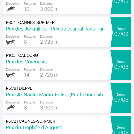
07/08
Discipline
Partants
Distance
10
3 800 m
R6C1
CAGNES-SUR-MER
|
Prix des Jonquilles - Prix du Journal Paris-Turf
Départ
07/08
Discipline
Partants
Distance
8
2 925 m
R1C3
CABOURG
|
Prix des Coréopsis
Départ
07/08
Discipline
Partants
Distance
14
2 725 m
R5C8
DIEPPE
|
Prix QG Nautic Martin-Eglise (Prix le Roi Thibault)
Départ
07/08
Discipline
Partants
Distance
8
3 900 m
R6C2
CAGNES-SUR-MER
|
Prix du Trophée d'Auguste
Départ
07/08