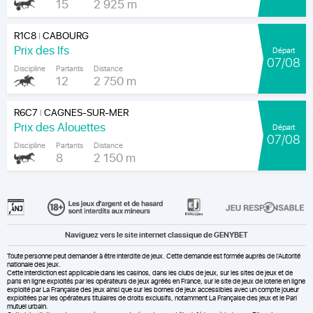
15
2 925 m
R1C8
CABOURG
|
Prix des Ifs
Départ
07/08
Discipline
Partants
Distance
12
2 750 m
R6C7
CAGNES-SUR-MER
|
Prix des Alouettes
Départ
07/08
Discipline
Partants
Distance
8
2 150 m
Naviguez vers le site internet classique de GENYBET
Toute personne peut demander à être interdite de jeux. Cette demande est formée auprès de l'Autorité
nationale des jeux.
Cette interdiction est applicable dans les casinos, dans les clubs de jeux, sur les sites de jeux et de
paris en ligne exploités par les opérateurs de jeux agréés en France, sur le site de jeux de loterie en ligne
exploité par La Française des jeux ainsi que sur les bornes de jeux accessibles avec un compte joueur
exploitées par les opérateurs titulaires de droits exclusifs, notamment La Française des jeux et le Pari
mutuel urbain.