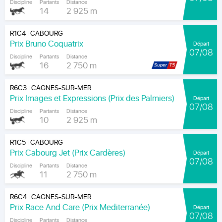
Discipline
Partants
Distance
14
2 925 m
R1C4
CABOURG
|
Prix Bruno Coquatrix
Départ
07/08
Discipline
Partants
Distance
16
2 750 m
R6C3
CAGNES-SUR-MER
|
Prix Images et Expressions (Prix des Palmiers)
Départ
07/08
Discipline
Partants
Distance
10
2 925 m
R1C5
CABOURG
|
Prix Cabourg Jet (Prix Cardères)
Départ
07/08
Discipline
Partants
Distance
11
2 750 m
R6C4
CAGNES-SUR-MER
|
Prix Race And Care (Prix Mediterranée)
Départ
07/08
Discipline
Partants
Distance