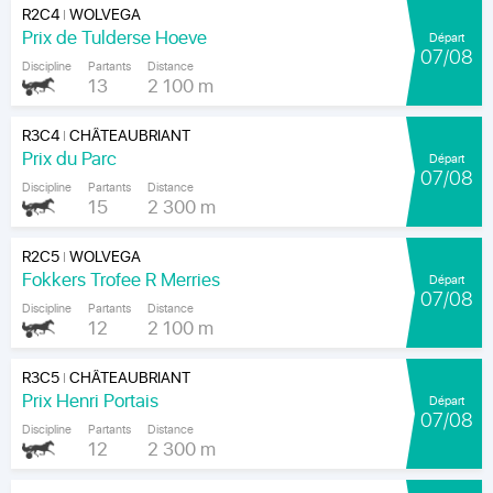
R2C4
WOLVEGA
|
Prix de Tulderse Hoeve
Départ
07/08
Discipline
Partants
Distance
13
2 100 m
R3C4
CHÂTEAUBRIANT
|
Prix du Parc
Départ
07/08
Discipline
Partants
Distance
15
2 300 m
R2C5
WOLVEGA
|
Fokkers Trofee R Merries
Départ
07/08
Discipline
Partants
Distance
12
2 100 m
R3C5
CHÂTEAUBRIANT
|
Prix Henri Portais
Départ
07/08
Discipline
Partants
Distance
12
2 300 m