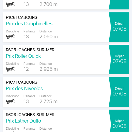
13
2 700 m
R1C6
CABOURG
|
Prix des Dauphinelles
Départ
07/08
Discipline
Partants
Distance
13
2 050 m
R6C5
CAGNES-SUR-MER
|
Prix Roller Quick
Départ
07/08
Discipline
Partants
Distance
12
2 925 m
R1C7
CABOURG
|
Prix des Nivéoles
Départ
07/08
Discipline
Partants
Distance
13
2 725 m
R6C6
CAGNES-SUR-MER
|
Prix Esther Duflo
Départ
07/08
Discipline
Partants
Distance