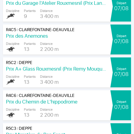
Prix du Garage l'Atelier Rouxmesnil (Prix Lands End)
Départ
07/08
Discipline
Partants
Distance
9
3 400 m
R4C5
CLAIREFONTAINE-DEAUVILLE
|
Prix des Anemones
Départ
07/08
Discipline
Partants
Distance
13
2 200 m
R5C2
DIEPPE
|
Prix A+ Glass Rouxmesnil (Prix Remy Mouquet)
Départ
07/08
Discipline
Partants
Distance
13
3 400 m
R4C6
CLAIREFONTAINE-DEAUVILLE
|
Prix du Chemin de L'hippodrome
Départ
07/08
Discipline
Partants
Distance
13
2 200 m
R5C3
DIEPPE
|