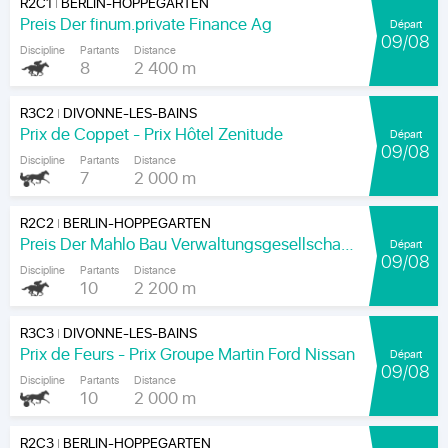
R2C1
BERLIN-HOPPEGARTEN
|
Preis Der finum.private Finance Ag
Départ
09/08
Discipline
Partants
Distance
8
2 400 m
R3C2
DIVONNE-LES-BAINS
|
Prix de Coppet - Prix Hôtel Zenitude
Départ
09/08
Discipline
Partants
Distance
7
2 000 m
R2C2
BERLIN-HOPPEGARTEN
|
Preis Der Mahlo Bau Verwaltungsgesellschaft Mbh
Départ
09/08
Discipline
Partants
Distance
10
2 200 m
R3C3
DIVONNE-LES-BAINS
|
Prix de Feurs - Prix Groupe Martin Ford Nissan
Départ
09/08
Discipline
Partants
Distance
10
2 000 m
R2C3
BERLIN-HOPPEGARTEN
|