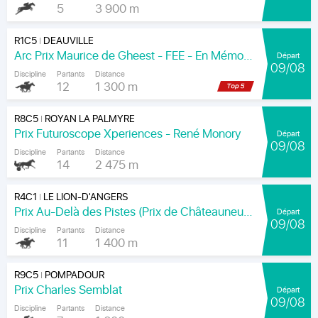
5
3 900 m
R1C5
DEAUVILLE
|
Arc Prix Maurice de Gheest - FEE - En Mémoire de Louis Romanet
Départ
09/08
Discipline
Partants
Distance
12
1 300 m
R8C5
ROYAN LA PALMYRE
|
Prix Futuroscope Xperiences - René Monory
Départ
09/08
Discipline
Partants
Distance
14
2 475 m
R4C1
LE LION-D'ANGERS
|
Prix Au-Delà des Pistes (Prix de Châteauneuf-sur-Sarthe)
Départ
09/08
Discipline
Partants
Distance
11
1 400 m
R9C5
POMPADOUR
|
Prix Charles Semblat
Départ
09/08
Discipline
Partants
Distance