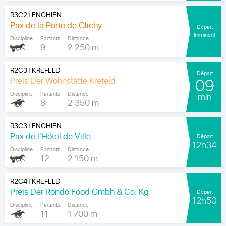
R3C2
ENGHIEN
|
Prix de la Porte de Clichy
Départ
Imminent
Discipline
Partants
Distance
9
2 250 m
R2C3
KREFELD
|
Départ
Preis Der Wohnstätte Krefeld
09
Discipline
Partants
Distance
min
8
2 350 m
R3C3
ENGHIEN
|
Prix de l'Hôtel de Ville
Départ
12h34
Discipline
Partants
Distance
12
2 150 m
R2C4
KREFELD
|
Preis Der Rondo Food Gmbh & Co. Kg
Départ
12h50
Discipline
Partants
Distance
11
1 700 m