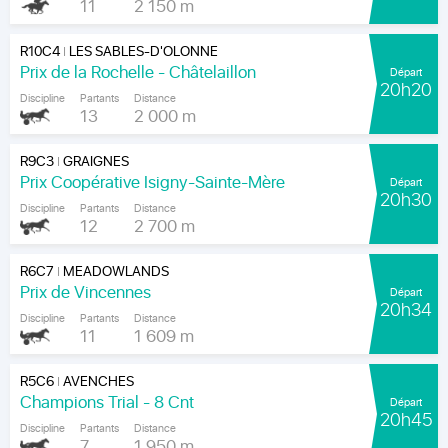
11
2 150 m
R10C4
LES SABLES-D'OLONNE
|
Prix de la Rochelle - Châtelaillon
Départ
20h20
Discipline
Partants
Distance
13
2 000 m
R9C3
GRAIGNES
|
Prix Coopérative Isigny-Sainte-Mère
Départ
20h30
Discipline
Partants
Distance
12
2 700 m
R6C7
MEADOWLANDS
|
Prix de Vincennes
Départ
20h34
Discipline
Partants
Distance
11
1 609 m
R5C6
AVENCHES
|
Champions Trial - 8 Cnt
Départ
20h45
Discipline
Partants
Distance
7
1 950 m