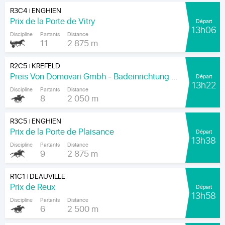
R3C4
ENGHIEN
|
Prix de la Porte de Vitry
Départ
13h06
Discipline
Partants
Distance
11
2 875 m
R2C5
KREFELD
|
Preis Von Domovari Gmbh - Badeinrichtung Auf Mass
Départ
13h22
Discipline
Partants
Distance
8
2 050 m
R3C5
ENGHIEN
|
Prix de la Porte de Plaisance
Départ
13h38
Discipline
Partants
Distance
9
2 875 m
R1C1
DEAUVILLE
|
Prix de Reux
Départ
13h58
Discipline
Partants
Distance
6
2 500 m