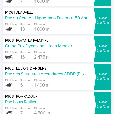
7
1 600 m
R1C6
DEAUVILLE
|
Prix du Cercle - Hipodromo Palermo 150 Aniversario
Départ
09/08
Discipline
Partants
Distance
13
1 000 m
R8C6
ROYAN LA PALMYRE
|
Grand Prix Dynavena - Jean Mercier
Départ
09/08
Discipline
Partants
Distance
16
2 475 m
R4C2
LE LION-D'ANGERS
|
Prix des Structures Accreditées ADDP (Prix Léon Carabin)
Départ
09/08
Discipline
Partants
Distance
6
1 400 m
R9C6
POMPADOUR
|
Prix Louis Reillier
Départ
09/08
Discipline
Partants
Distance
7
4 500 m