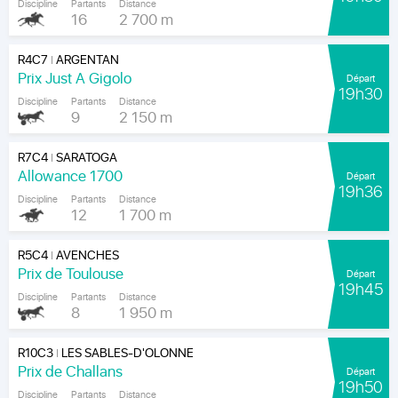
Discipline
Partants
Distance
16
2 700 m
R4C7
ARGENTAN
|
Prix Just A Gigolo
Départ
19h30
Discipline
Partants
Distance
9
2 150 m
R7C4
SARATOGA
|
Allowance 1700
Départ
19h36
Discipline
Partants
Distance
12
1 700 m
R5C4
AVENCHES
|
Prix de Toulouse
Départ
19h45
Discipline
Partants
Distance
8
1 950 m
R10C3
LES SABLES-D'OLONNE
|
Prix de Challans
Départ
19h50
Discipline
Partants
Distance