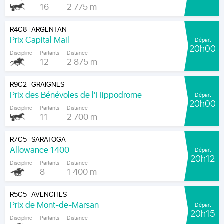
16
2 775 m
R4C8
ARGENTAN
|
Prix Capital Mail
Départ
20h00
Discipline
Partants
Distance
12
2 875 m
R9C2
GRAIGNES
|
Prix des Bénévoles de l'Hippodrome
Départ
20h00
Discipline
Partants
Distance
11
2 700 m
R7C5
SARATOGA
|
Allowance 1400
Départ
20h12
Discipline
Partants
Distance
8
1 400 m
R5C5
AVENCHES
|
Prix de Mont-de-Marsan
Départ
20h15
Discipline
Partants
Distance