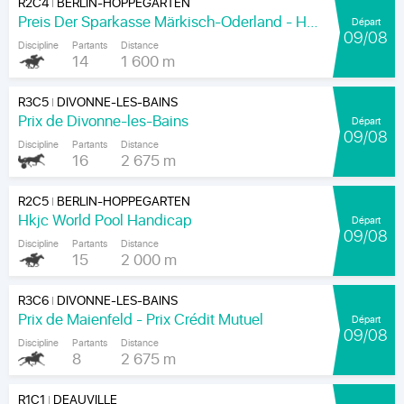
R2C4
BERLIN-HOPPEGARTEN
|
Preis Der Sparkasse Märkisch-Oderland - Hkjc World Pool Trophy
Départ
09/08
Discipline
Partants
Distance
14
1 600 m
R3C5
DIVONNE-LES-BAINS
|
Prix de Divonne-les-Bains
Départ
09/08
Discipline
Partants
Distance
16
2 675 m
R2C5
BERLIN-HOPPEGARTEN
|
Hkjc World Pool Handicap
Départ
09/08
Discipline
Partants
Distance
15
2 000 m
R3C6
DIVONNE-LES-BAINS
|
Prix de Maienfeld - Prix Crédit Mutuel
Départ
09/08
Discipline
Partants
Distance
8
2 675 m
R1C1
DEAUVILLE
|