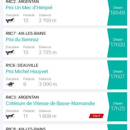
R4C2
ARGENTAN
|
Prix Un Mec d'Héripré
Départ
16h49
Discipline
Partants
Distance
12
2 150 m
R8C7
AIX-LES-BAINS
|
Prix du Semnoz
Départ
17h00
Discipline
Partants
Distance
15
2 725 m
R1C6
DEAUVILLE
|
Prix Michel Houyvet
Départ
17h07
Discipline
Partants
Distance
9
3 000 m
R4C3
ARGENTAN
|
Critérium de Vitesse de Basse-Normandie
Départ
17h25
Discipline
Partants
Distance
11
1 609 m
R8C8
AIX-LES-BAINS
|