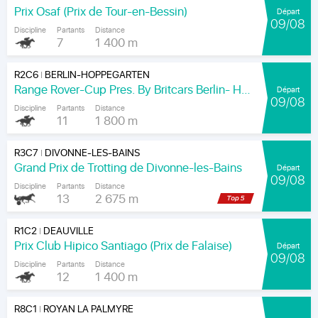
Prix Osaf (Prix de Tour-en-Bessin)
Départ
09/08
Discipline
Partants
Distance
7
1 400 m
R2C6
BERLIN-HOPPEGARTEN
|
Range Rover-Cup Pres. By Britcars Berlin- Hoppegartener Stutenp.
Départ
09/08
Discipline
Partants
Distance
11
1 800 m
R3C7
DIVONNE-LES-BAINS
|
Grand Prix de Trotting de Divonne-les-Bains
Départ
09/08
Discipline
Partants
Distance
13
2 675 m
R1C2
DEAUVILLE
|
Prix Club Hipico Santiago (Prix de Falaise)
Départ
09/08
Discipline
Partants
Distance
12
1 400 m
R8C1
ROYAN LA PALMYRE
|