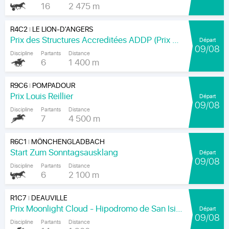
16
2 475 m
R4C2
LE LION-D'ANGERS
|
Prix des Structures Accreditées ADDP (Prix Léon Carabin)
Départ
09/08
Discipline
Partants
Distance
6
1 400 m
R9C6
POMPADOUR
|
Prix Louis Reillier
Départ
09/08
Discipline
Partants
Distance
7
4 500 m
R6C1
MÖNCHENGLADBACH
|
Start Zum Sonntagsausklang
Départ
09/08
Discipline
Partants
Distance
6
2 100 m
R1C7
DEAUVILLE
|
Prix Moonlight Cloud - Hipodromo de San Isidro
Départ
09/08
Discipline
Partants
Distance