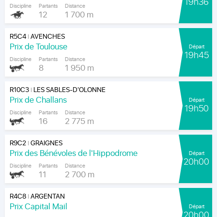
19h36
Discipline
Partants
Distance
12
1 700 m
R5C4
AVENCHES
|
Prix de Toulouse
Départ
19h45
Discipline
Partants
Distance
8
1 950 m
R10C3
LES SABLES-D'OLONNE
|
Prix de Challans
Départ
19h50
Discipline
Partants
Distance
16
2 775 m
R9C2
GRAIGNES
|
Prix des Bénévoles de l'Hippodrome
Départ
20h00
Discipline
Partants
Distance
11
2 700 m
R4C8
ARGENTAN
|
Prix Capital Mail
Départ
20h00