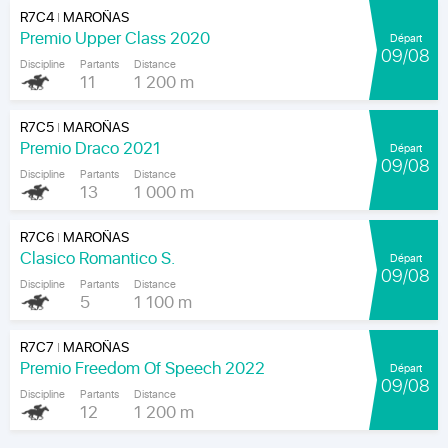
R7C4
MAROÑAS
|
Premio Upper Class 2020
Départ
09/08
Discipline
Partants
Distance
11
1 200 m
R7C5
MAROÑAS
|
Premio Draco 2021
Départ
09/08
Discipline
Partants
Distance
13
1 000 m
R7C6
MAROÑAS
|
Clasico Romantico S.
Départ
09/08
Discipline
Partants
Distance
5
1 100 m
R7C7
MAROÑAS
|
Premio Freedom Of Speech 2022
Départ
09/08
Discipline
Partants
Distance
12
1 200 m