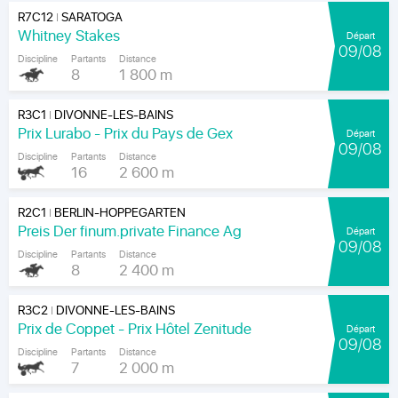
R7C12
SARATOGA
|
Whitney Stakes
Départ
09/08
Discipline
Partants
Distance
8
1 800 m
R3C1
DIVONNE-LES-BAINS
|
Prix Lurabo - Prix du Pays de Gex
Départ
09/08
Discipline
Partants
Distance
16
2 600 m
R2C1
BERLIN-HOPPEGARTEN
|
Preis Der finum.private Finance Ag
Départ
09/08
Discipline
Partants
Distance
8
2 400 m
R3C2
DIVONNE-LES-BAINS
|
Prix de Coppet - Prix Hôtel Zenitude
Départ
09/08
Discipline
Partants
Distance
7
2 000 m