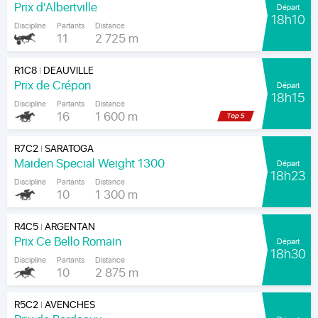
Prix d'Albertville
Départ
18h10
Discipline
Partants
Distance
11
2 725 m
R1C8
DEAUVILLE
|
Prix de Crépon
Départ
18h15
Discipline
Partants
Distance
16
1 600 m
R7C2
SARATOGA
|
Maiden Special Weight 1300
Départ
18h23
Discipline
Partants
Distance
10
1 300 m
R4C5
ARGENTAN
|
Prix Ce Bello Romain
Départ
18h30
Discipline
Partants
Distance
10
2 875 m
R5C2
AVENCHES
|