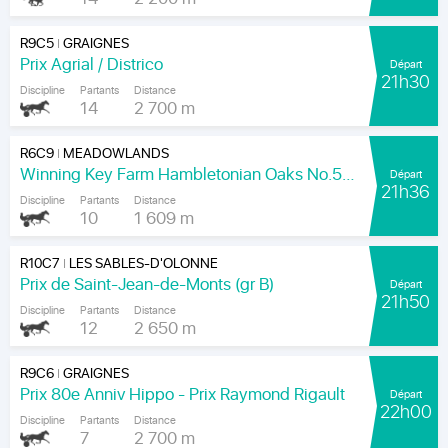
R9C5
GRAIGNES
|
Prix Agrial / Districo
Départ
21h30
Discipline
Partants
Distance
14
2 700 m
R6C9
MEADOWLANDS
|
Winning Key Farm Hambletonian Oaks No.56 - Final
Départ
21h36
Discipline
Partants
Distance
10
1 609 m
R10C7
LES SABLES-D'OLONNE
|
Prix de Saint-Jean-de-Monts (gr B)
Départ
21h50
Discipline
Partants
Distance
12
2 650 m
R9C6
GRAIGNES
|
Prix 80e Anniv Hippo - Prix Raymond Rigault
Départ
22h00
Discipline
Partants
Distance
7
2 700 m