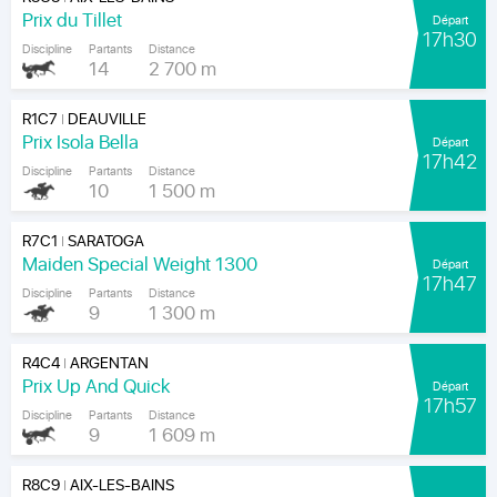
Prix du Tillet
Départ
17h30
Discipline
Partants
Distance
14
2 700 m
R1C7
DEAUVILLE
|
Prix Isola Bella
Départ
17h42
Discipline
Partants
Distance
10
1 500 m
R7C1
SARATOGA
|
Maiden Special Weight 1300
Départ
17h47
Discipline
Partants
Distance
9
1 300 m
R4C4
ARGENTAN
|
Prix Up And Quick
Départ
17h57
Discipline
Partants
Distance
9
1 609 m
R8C9
AIX-LES-BAINS
|