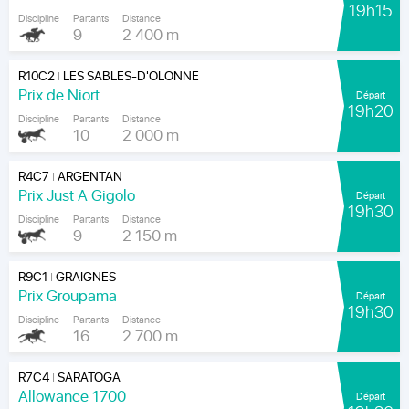
19h15
Discipline
Partants
Distance
9
2 400 m
R10C2
LES SABLES-D'OLONNE
|
Prix de Niort
Départ
19h20
Discipline
Partants
Distance
10
2 000 m
R4C7
ARGENTAN
|
Prix Just A Gigolo
Départ
19h30
Discipline
Partants
Distance
9
2 150 m
R9C1
GRAIGNES
|
Prix Groupama
Départ
19h30
Discipline
Partants
Distance
16
2 700 m
R7C4
SARATOGA
|
Allowance 1700
Départ