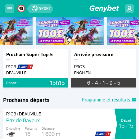
SPORT
Prochain Super Top 5
Arrivée provisoire
R1C3
R3C3
DEAUVILLE
ENGHIEN
15h15
6 - 4 - 1 - 9 - 5
Départ :
Prochains départs
Programme et résultats
R1C3
DEAUVILLE
|
Prix de Bayeux
Départ
15h15
Discipline
Partants
Distance
16
1 600 m