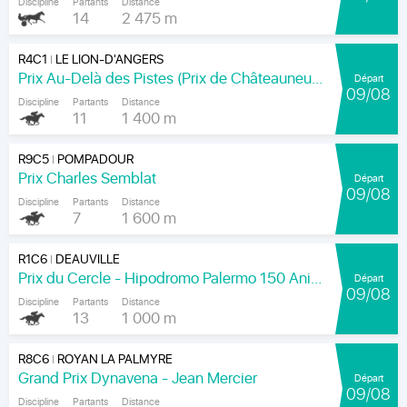
Discipline
Partants
Distance
14
2 475 m
R4C1
LE LION-D'ANGERS
|
Prix Au-Delà des Pistes (Prix de Châteauneuf-sur-Sarthe)
Départ
09/08
Discipline
Partants
Distance
11
1 400 m
R9C5
POMPADOUR
|
Prix Charles Semblat
Départ
09/08
Discipline
Partants
Distance
7
1 600 m
R1C6
DEAUVILLE
|
Prix du Cercle - Hipodromo Palermo 150 Aniversario
Départ
09/08
Discipline
Partants
Distance
13
1 000 m
R8C6
ROYAN LA PALMYRE
|
Grand Prix Dynavena - Jean Mercier
Départ
09/08
Discipline
Partants
Distance