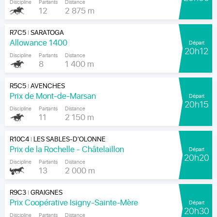
Discipline
Partants
Distance
12
2 875 m
R7C5
SARATOGA
|
Allowance 1400
Départ
20h12
Discipline
Partants
Distance
8
1 400 m
R5C5
AVENCHES
|
Prix de Mont-de-Marsan
Départ
20h15
Discipline
Partants
Distance
11
2 150 m
R10C4
LES SABLES-D'OLONNE
|
Prix de la Rochelle - Châtelaillon
Départ
20h20
Discipline
Partants
Distance
13
2 000 m
R9C3
GRAIGNES
|
Prix Coopérative Isigny-Sainte-Mère
Départ
20h30
Discipline
Partants
Distance