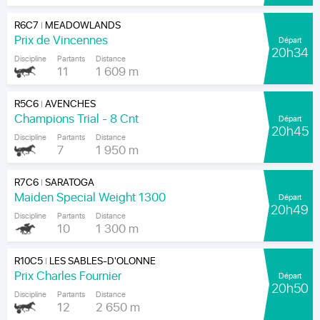
R6C7
MEADOWLANDS
|
Prix de Vincennes
Départ
20h34
Discipline
Partants
Distance
11
1 609 m
R5C6
AVENCHES
|
Champions Trial - 8 Cnt
Départ
20h45
Discipline
Partants
Distance
7
1 950 m
R7C6
SARATOGA
|
Maiden Special Weight 1300
Départ
20h49
Discipline
Partants
Distance
10
1 300 m
R10C5
LES SABLES-D'OLONNE
|
Prix Charles Fournier
Départ
20h50
Discipline
Partants
Distance
12
2 650 m