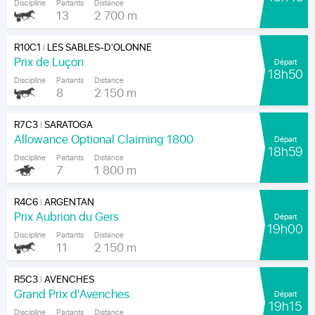
Discipline
Partants
Distance
13
2 700 m
R10C1
LES SABLES-D'OLONNE
|
Prix de Luçon
Départ
18h50
Discipline
Partants
Distance
8
2 150 m
R7C3
SARATOGA
|
Allowance Optional Claiming 1800
Départ
18h59
Discipline
Partants
Distance
7
1 800 m
R4C6
ARGENTAN
|
Prix Aubrion du Gers
Départ
19h00
Discipline
Partants
Distance
11
2 150 m
R5C3
AVENCHES
|
Grand Prix d'Avenches
Départ
19h15
Discipline
Partants
Distance