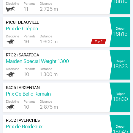
18h10
Discipline
Partants
Distance
11
2 725 m
R1C8
DEAUVILLE
|
Prix de Crépon
Départ
18h15
Discipline
Partants
Distance
16
1 600 m
R7C2
SARATOGA
|
Maiden Special Weight 1300
Départ
18h23
Discipline
Partants
Distance
10
1 300 m
R4C5
ARGENTAN
|
Prix Ce Bello Romain
Départ
18h30
Discipline
Partants
Distance
10
2 875 m
R5C2
AVENCHES
|
Prix de Bordeaux
Départ
18h45