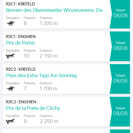
R2C1
KREFELD
|
Rennen des Oberrotweiler Winzervereins. Der Klassiker Am Kaiser.
Départ
08/08
Discipline
Partants
Distance
8
1 200 m
R3C1
ENGHIEN
|
Prix de Pornic
Départ
08/08
Discipline
Partants
Distance
10
2 150 m
R2C2
KREFELD
|
Preis des Extra Tipp Am Sonntag
Départ
08/08
Discipline
Partants
Distance
7
1 700 m
R3C2
ENGHIEN
|
Prix de la Porte de Clichy
Départ
08/08
Discipline
Partants
Distance
9
2 250 m