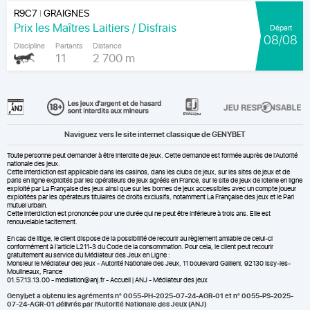
R9C7
GRAIGNES
|
Prix les Maîtres Laitiers / Disfrais
Départ
08/08
Discipline
Partants
Distance
11
2 700 m
Naviguez vers le site internet classique de GENYBET
Toute personne peut demander à être interdite de jeux. Cette demande est formée auprès de l'Autorité
nationale des jeux.
Cette interdiction est applicable dans les casinos, dans les clubs de jeux, sur les sites de jeux et de
paris en ligne exploités par les opérateurs de jeux agréés en France, sur le site de jeux de loterie en ligne
exploité par La Française des jeux ainsi que sur les bornes de jeux accessibles avec un compte joueur
exploitées par les opérateurs titulaires de droits exclusifs, notamment La Française des jeux et le Pari
mutuel urbain.
Cette interdiction est prononcée pour une durée qui ne peut être inférieure à trois ans. Elle est
renouvelable tacitement.
En cas de litige, le client dispose de la possibilité de recourir au règlement amiable de celui-ci
conformément à l’article L211-3 du Code de la consommation. Pour cela, le client peut recourir
gratuitement au service du Médiateur des Jeux en Ligne :
Monsieur le Médiateur des jeux - Autorité Nationale des Jeux, 11 boulevard Gallieni, 92130 Issy-les-
Moulineaux, France
01.57.13.13.00 - mediation@anj.fr -
Accueil | ANJ - Médiateur des jeux
Genybet a obtenu les agréments n° 0055-PH-2025-07-24-AGR-01 et n° 0055-PS-2025-
07-24-AGR-01 délivrés par l'Autorité Nationale des Jeux (ANJ)