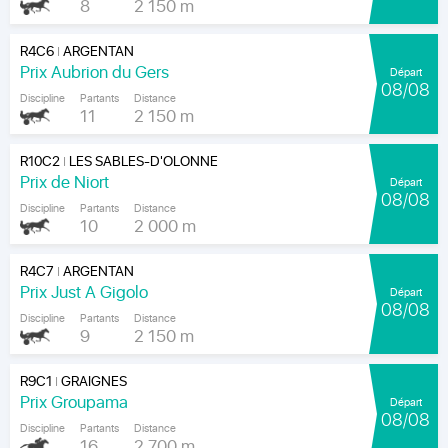
8
2 150 m
R4C6
ARGENTAN
|
Prix Aubrion du Gers
Départ
08/08
Discipline
Partants
Distance
11
2 150 m
R10C2
LES SABLES-D'OLONNE
|
Prix de Niort
Départ
08/08
Discipline
Partants
Distance
10
2 000 m
R4C7
ARGENTAN
|
Prix Just A Gigolo
Départ
08/08
Discipline
Partants
Distance
9
2 150 m
R9C1
GRAIGNES
|
Prix Groupama
Départ
08/08
Discipline
Partants
Distance
16
2 700 m