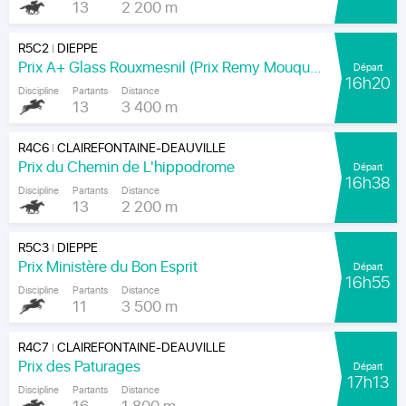
13
2 200 m
R5C2
DIEPPE
|
Prix A+ Glass Rouxmesnil (Prix Remy Mouquet)
Départ
16h20
Discipline
Partants
Distance
13
3 400 m
R4C6
CLAIREFONTAINE-DEAUVILLE
|
Prix du Chemin de L'hippodrome
Départ
16h38
Discipline
Partants
Distance
13
2 200 m
R5C3
DIEPPE
|
Prix Ministère du Bon Esprit
Départ
16h55
Discipline
Partants
Distance
11
3 500 m
R4C7
CLAIREFONTAINE-DEAUVILLE
|
Prix des Paturages
Départ
17h13
Discipline
Partants
Distance