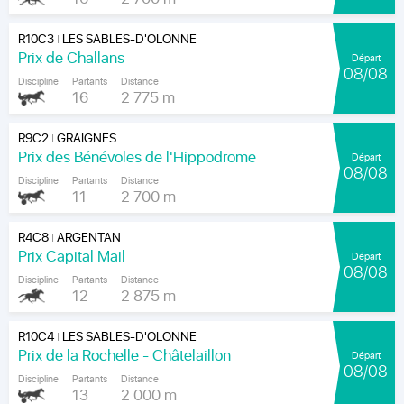
R10C3
LES SABLES-D'OLONNE
|
Prix de Challans
Départ
08/08
Discipline
Partants
Distance
16
2 775 m
R9C2
GRAIGNES
|
Prix des Bénévoles de l'Hippodrome
Départ
08/08
Discipline
Partants
Distance
11
2 700 m
R4C8
ARGENTAN
|
Prix Capital Mail
Départ
08/08
Discipline
Partants
Distance
12
2 875 m
R10C4
LES SABLES-D'OLONNE
|
Prix de la Rochelle - Châtelaillon
Départ
08/08
Discipline
Partants
Distance
13
2 000 m