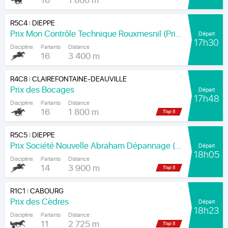
16
1 800 m
R5C4
DIEPPE
|
Prix Mon Contrôle Technique Rouxmesnil (Prix Jean de la Rochefoucauld)
Départ
17h30
Discipline
Partants
Distance
16
3 400 m
R4C8
CLAIREFONTAINE-DEAUVILLE
|
Prix des Bocages
Départ
17h48
Discipline
Partants
Distance
16
1 800 m
R5C5
DIEPPE
|
Prix Société Nouvelle Abraham Dépannage (Prix Arenice)
Départ
18h05
Discipline
Partants
Distance
14
3 900 m
R1C1
CABOURG
|
Prix des Cèdres
Départ
18h23
Discipline
Partants
Distance
11
2 725 m