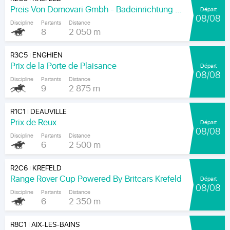
Preis Von Domovari Gmbh - Badeinrichtung Auf Mass
Départ
08/08
Discipline
Partants
Distance
8
2 050 m
R3C5
ENGHIEN
|
Prix de la Porte de Plaisance
Départ
08/08
Discipline
Partants
Distance
9
2 875 m
R1C1
DEAUVILLE
|
Prix de Reux
Départ
08/08
Discipline
Partants
Distance
6
2 500 m
R2C6
KREFELD
|
Range Rover Cup Powered By Britcars Krefeld
Départ
08/08
Discipline
Partants
Distance
6
2 350 m
R8C1
AIX-LES-BAINS
|