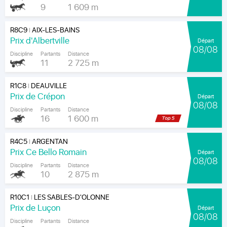
9
1 609 m
R8C9
AIX-LES-BAINS
|
Prix d'Albertville
Départ
08/08
Discipline
Partants
Distance
11
2 725 m
R1C8
DEAUVILLE
|
Prix de Crépon
Départ
08/08
Discipline
Partants
Distance
16
1 600 m
R4C5
ARGENTAN
|
Prix Ce Bello Romain
Départ
08/08
Discipline
Partants
Distance
10
2 875 m
R10C1
LES SABLES-D'OLONNE
|
Prix de Luçon
Départ
08/08
Discipline
Partants
Distance