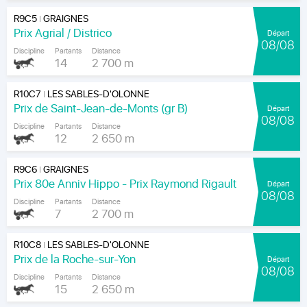
R9C5
GRAIGNES
|
Prix Agrial / Districo
Départ
08/08
Discipline
Partants
Distance
14
2 700 m
R10C7
LES SABLES-D'OLONNE
|
Prix de Saint-Jean-de-Monts (gr B)
Départ
08/08
Discipline
Partants
Distance
12
2 650 m
R9C6
GRAIGNES
|
Prix 80e Anniv Hippo - Prix Raymond Rigault
Départ
08/08
Discipline
Partants
Distance
7
2 700 m
R10C8
LES SABLES-D'OLONNE
|
Prix de la Roche-sur-Yon
Départ
08/08
Discipline
Partants
Distance
15
2 650 m