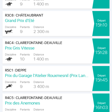
9
1 400 m
R3C8
CHÂTEAUBRIANT
|
Grand Prix d'Eté
Départ
15h10
Discipline
Partants
Distance
9
2 300 m
R4C4
CLAIREFONTAINE-DEAUVILLE
|
Prix Gris Vitesse
Départ
15h28
Discipline
Partants
Distance
10
1 400 m
R5C1
DIEPPE
|
Prix du Garage l'Atelier Rouxmesnil (Prix Lands End)
Départ
15h45
Discipline
Partants
Distance
9
3 400 m
R4C5
CLAIREFONTAINE-DEAUVILLE
|
Prix des Anemones
Départ
16h03
Discipline
Partants
Distance