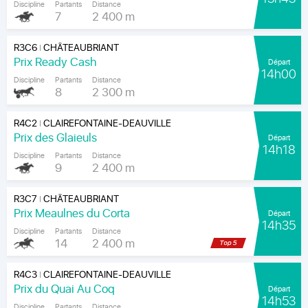
Discipline
Partants
Distance
7
2 400 m
R3C6
CHÂTEAUBRIANT
|
Prix Ready Cash
Départ
14h00
Discipline
Partants
Distance
8
2 300 m
R4C2
CLAIREFONTAINE-DEAUVILLE
|
Prix des Glaieuls
Départ
14h18
Discipline
Partants
Distance
9
2 400 m
R3C7
CHÂTEAUBRIANT
|
Prix Meaulnes du Corta
Départ
14h35
Discipline
Partants
Distance
14
2 400 m
R4C3
CLAIREFONTAINE-DEAUVILLE
|
Prix du Quai Au Coq
Départ
14h53
Discipline
Partants
Distance