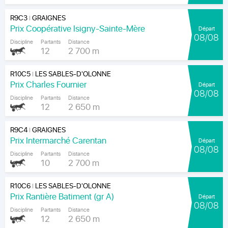
R9C3
GRAIGNES
|
Prix Coopérative Isigny-Sainte-Mère
Départ
08/08
Discipline
Partants
Distance
12
2 700 m
R10C5
LES SABLES-D'OLONNE
|
Prix Charles Fournier
Départ
08/08
Discipline
Partants
Distance
12
2 650 m
R9C4
GRAIGNES
|
Prix Intermarché Carentan
Départ
08/08
Discipline
Partants
Distance
10
2 700 m
R10C6
LES SABLES-D'OLONNE
|
Prix Rantière Batiment (gr A)
Départ
08/08
Discipline
Partants
Distance
12
2 650 m