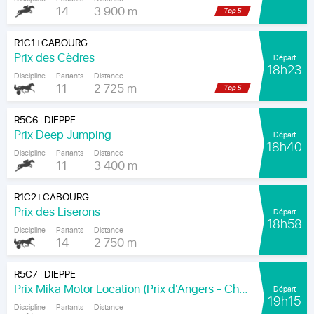
14
3 900 m
R1C1
CABOURG
|
Prix des Cèdres
Départ
18h23
Discipline
Partants
Distance
11
2 725 m
R5C6
DIEPPE
|
Prix Deep Jumping
Départ
18h40
Discipline
Partants
Distance
11
3 400 m
R1C2
CABOURG
|
Prix des Liserons
Départ
18h58
Discipline
Partants
Distance
14
2 750 m
R5C7
DIEPPE
|
Prix Mika Motor Location (Prix d'Angers - Chamionnat Paris-Turf des Apprentis-Jeunes-Jockeys)
Départ
19h15
Discipline
Partants
Distance