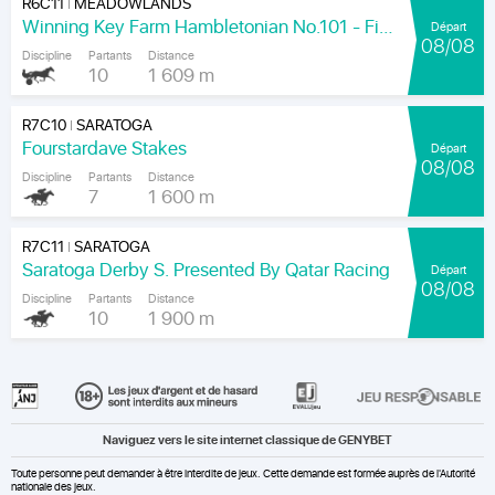
R6C11
MEADOWLANDS
|
Winning Key Farm Hambletonian No.101 - Final
Départ
08/08
Discipline
Partants
Distance
10
1 609 m
R7C10
SARATOGA
|
Fourstardave Stakes
Départ
08/08
Discipline
Partants
Distance
7
1 600 m
R7C11
SARATOGA
|
Saratoga Derby S. Presented By Qatar Racing
Départ
08/08
Discipline
Partants
Distance
10
1 900 m
Naviguez vers le site internet classique de GENYBET
Toute personne peut demander à être interdite de jeux. Cette demande est formée auprès de l'Autorité
nationale des jeux.