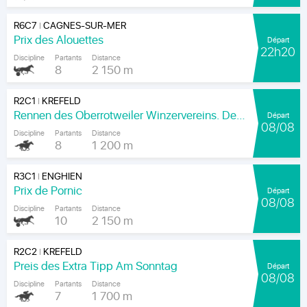
R6C7
CAGNES-SUR-MER
|
Prix des Alouettes
Départ
22h20
Discipline
Partants
Distance
8
2 150 m
R2C1
KREFELD
|
Rennen des Oberrotweiler Winzervereins. Der Klassiker Am Kaiser.
Départ
08/08
Discipline
Partants
Distance
8
1 200 m
R3C1
ENGHIEN
|
Prix de Pornic
Départ
08/08
Discipline
Partants
Distance
10
2 150 m
R2C2
KREFELD
|
Preis des Extra Tipp Am Sonntag
Départ
08/08
Discipline
Partants
Distance
7
1 700 m