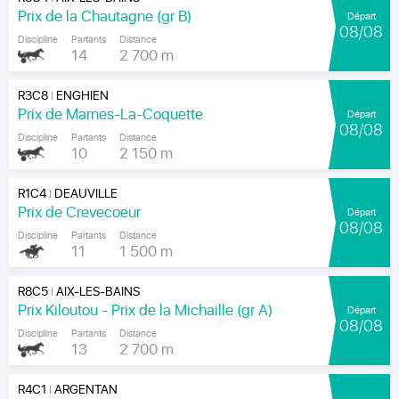
Prix de la Chautagne (gr B)
Départ
08/08
Discipline
Partants
Distance
14
2 700 m
R3C8
ENGHIEN
|
Prix de Marnes-La-Coquette
Départ
08/08
Discipline
Partants
Distance
10
2 150 m
R1C4
DEAUVILLE
|
Prix de Crevecoeur
Départ
08/08
Discipline
Partants
Distance
11
1 500 m
R8C5
AIX-LES-BAINS
|
Prix Kiloutou - Prix de la Michaille (gr A)
Départ
08/08
Discipline
Partants
Distance
13
2 700 m
R4C1
ARGENTAN
|