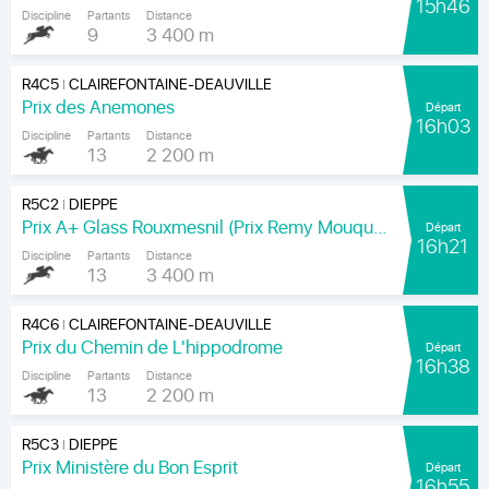
15h46
Discipline
Partants
Distance
9
3 400 m
R4C5
CLAIREFONTAINE-DEAUVILLE
|
Prix des Anemones
Départ
16h03
Discipline
Partants
Distance
13
2 200 m
R5C2
DIEPPE
|
Prix A+ Glass Rouxmesnil (Prix Remy Mouquet)
Départ
16h21
Discipline
Partants
Distance
13
3 400 m
R4C6
CLAIREFONTAINE-DEAUVILLE
|
Prix du Chemin de L'hippodrome
Départ
16h38
Discipline
Partants
Distance
13
2 200 m
R5C3
DIEPPE
|
Prix Ministère du Bon Esprit
Départ
16h55