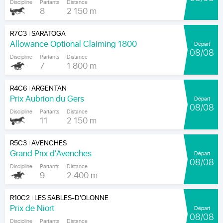
Discipline
Partants
Distance
8
2 150 m
R7C3
SARATOGA
|
Allowance Optional Claiming 1800
Départ
08/08
Discipline
Partants
Distance
7
1 800 m
R4C6
ARGENTAN
|
Prix Aubrion du Gers
Départ
08/08
Discipline
Partants
Distance
11
2 150 m
R5C3
AVENCHES
|
Grand Prix d'Avenches
Départ
08/08
Discipline
Partants
Distance
9
2 400 m
R10C2
LES SABLES-D'OLONNE
|
Prix de Niort
Départ
08/08
Discipline
Partants
Distance