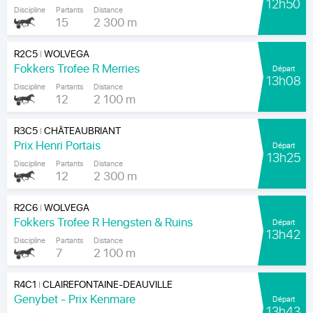
12h50
Discipline
Partants
Distance
15
2 300 m
R2C5
WOLVEGA
|
Fokkers Trofee R Merries
Départ
13h08
Discipline
Partants
Distance
12
2 100 m
R3C5
CHÂTEAUBRIANT
|
Prix Henri Portais
Départ
13h25
Discipline
Partants
Distance
12
2 300 m
R2C6
WOLVEGA
|
Fokkers Trofee R Hengsten & Ruins
Départ
13h42
Discipline
Partants
Distance
7
2 100 m
R4C1
CLAIREFONTAINE-DEAUVILLE
|
Genybet - Prix Kenmare
Départ
13h43