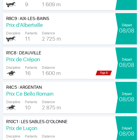
9
1 609 m
R8C9
AIX-LES-BAINS
|
Prix d'Albertville
Départ
08/08
Discipline
Partants
Distance
11
2 725 m
R1C8
DEAUVILLE
|
Prix de Crépon
Départ
08/08
Discipline
Partants
Distance
16
1 600 m
R4C5
ARGENTAN
|
Prix Ce Bello Romain
Départ
08/08
Discipline
Partants
Distance
10
2 875 m
R10C1
LES SABLES-D'OLONNE
|
Prix de Luçon
Départ
08/08
Discipline
Partants
Distance