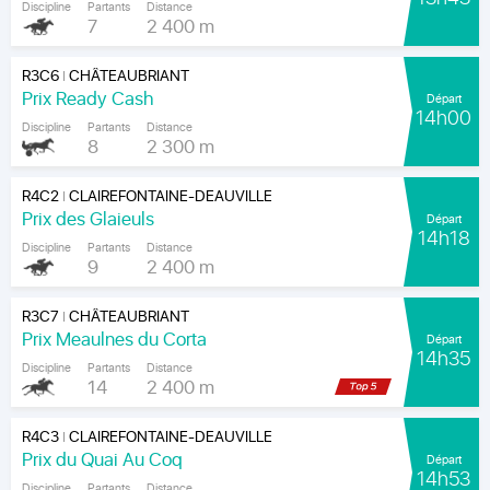
Discipline
Partants
Distance
7
2 400 m
R3C6
CHÂTEAUBRIANT
|
Prix Ready Cash
Départ
14h00
Discipline
Partants
Distance
8
2 300 m
R4C2
CLAIREFONTAINE-DEAUVILLE
|
Prix des Glaieuls
Départ
14h18
Discipline
Partants
Distance
9
2 400 m
R3C7
CHÂTEAUBRIANT
|
Prix Meaulnes du Corta
Départ
14h35
Discipline
Partants
Distance
14
2 400 m
R4C3
CLAIREFONTAINE-DEAUVILLE
|
Prix du Quai Au Coq
Départ
14h53
Discipline
Partants
Distance