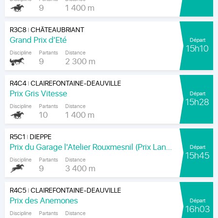
9
1 400 m
R3C8
CHÂTEAUBRIANT
|
Grand Prix d'Eté
Départ
15h10
Discipline
Partants
Distance
9
2 300 m
R4C4
CLAIREFONTAINE-DEAUVILLE
|
Prix Gris Vitesse
Départ
15h28
Discipline
Partants
Distance
10
1 400 m
R5C1
DIEPPE
|
Prix du Garage l'Atelier Rouxmesnil (Prix Lands End)
Départ
15h45
Discipline
Partants
Distance
9
3 400 m
R4C5
CLAIREFONTAINE-DEAUVILLE
|
Prix des Anemones
Départ
16h03
Discipline
Partants
Distance