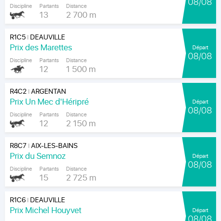
08/08
Discipline
Partants
Distance
13
2 700 m
R1C5
DEAUVILLE
|
Prix des Marettes
Départ
08/08
Discipline
Partants
Distance
12
1 500 m
R4C2
ARGENTAN
|
Prix Un Mec d'Héripré
Départ
08/08
Discipline
Partants
Distance
12
2 150 m
R8C7
AIX-LES-BAINS
|
Prix du Semnoz
Départ
08/08
Discipline
Partants
Distance
15
2 725 m
R1C6
DEAUVILLE
|
Prix Michel Houyvet
Départ
08/08