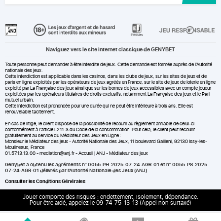
Naviguez vers le site internet classique de GENYBET
Toute personne peut demander à être interdite de jeux. Cette demande est formée auprès de l'Autorité
nationale des jeux.
Cette interdiction est applicable dans les casinos, dans les clubs de jeux, sur les sites de jeux et de
paris en ligne exploités par les opérateurs de jeux agréés en France, sur le site de jeux de loterie en ligne
exploité par La Française des jeux ainsi que sur les bornes de jeux accessibles avec un compte joueur
exploitées par les opérateurs titulaires de droits exclusifs, notamment La Française des jeux et le Pari
mutuel urbain.
Cette interdiction est prononcée pour une durée qui ne peut être inférieure à trois ans. Elle est
renouvelable tacitement.
En cas de litige, le client dispose de la possibilité de recourir au règlement amiable de celui-ci
conformément à l’article L211-3 du Code de la consommation. Pour cela, le client peut recourir
gratuitement au service du Médiateur des Jeux en Ligne :
Monsieur le Médiateur des jeux - Autorité Nationale des Jeux, 11 boulevard Gallieni, 92130 Issy-les-
Moulineaux, France
01.57.13.13.00 - mediation@anj.fr -
Accueil | ANJ - Médiateur des jeux
Genybet a obtenu les agréments n° 0055-PH-2025-07-24-AGR-01 et n° 0055-PS-2025-
07-24-AGR-01 délivrés par l'Autorité Nationale des Jeux (ANJ)
Consulter les Conditions Générales
Jouer comporte des risques : endettement, isolement, dépendance.
Pour être aidé, appelez le 09-74-75-13-13 (Appel non surtaxé)