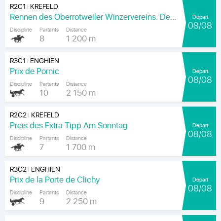
R2C1
KREFELD
|
Rennen des Oberrotweiler Winzervereins. Der Klassiker Am Kaiser.
Départ
08/08
Discipline
Partants
Distance
8
1 200 m
R3C1
ENGHIEN
|
Prix de Pornic
Départ
08/08
Discipline
Partants
Distance
10
2 150 m
R2C2
KREFELD
|
Preis des Extra Tipp Am Sonntag
Départ
08/08
Discipline
Partants
Distance
7
1 700 m
R3C2
ENGHIEN
|
Prix de la Porte de Clichy
Départ
08/08
Discipline
Partants
Distance
9
2 250 m