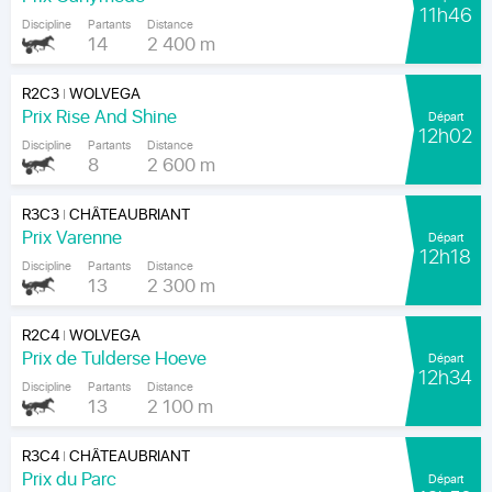
11h46
Discipline
Partants
Distance
14
2 400 m
R2C3
WOLVEGA
|
Prix Rise And Shine
Départ
12h02
Discipline
Partants
Distance
8
2 600 m
R3C3
CHÂTEAUBRIANT
|
Prix Varenne
Départ
12h18
Discipline
Partants
Distance
13
2 300 m
R2C4
WOLVEGA
|
Prix de Tulderse Hoeve
Départ
12h34
Discipline
Partants
Distance
13
2 100 m
R3C4
CHÂTEAUBRIANT
|
Prix du Parc
Départ