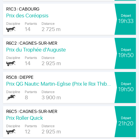
R1C3
CABOURG
|
Prix des Coréopsis
Départ
19h33
Discipline
Partants
Distance
14
2 725 m
R6C2
CAGNES-SUR-MER
|
Prix du Trophée d'Auguste
Départ
19h50
Discipline
Partants
Distance
14
2 925 m
R5C8
DIEPPE
|
Prix QG Nautic Martin-Eglise (Prix le Roi Thibault)
Départ
19h50
Discipline
Partants
Distance
8
3 900 m
R6C5
CAGNES-SUR-MER
|
Prix Roller Quick
Départ
21h20
Discipline
Partants
Distance
12
2 925 m