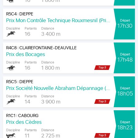
16
1 800 m
R5C4
DIEPPE
|
Prix Mon Contrôle Technique Rouxmesnil (Prix Jean de la Rochefoucauld)
Départ
17h30
Discipline
Partants
Distance
16
3 400 m
R4C8
CLAIREFONTAINE-DEAUVILLE
|
Prix des Bocages
Départ
17h48
Discipline
Partants
Distance
16
1 800 m
R5C5
DIEPPE
|
Prix Société Nouvelle Abraham Dépannage (Prix Arenice)
Départ
18h05
Discipline
Partants
Distance
14
3 900 m
R1C1
CABOURG
|
Prix des Cèdres
Départ
18h23
Discipline
Partants
Distance
11
2 725 m