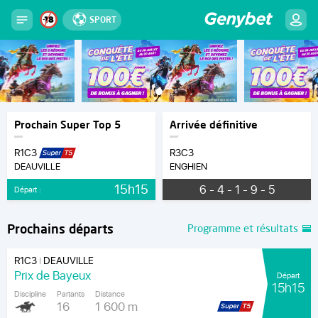
SPORT
Prochain Super Top 5
Arrivée définitive
R1C3
R3C3
DEAUVILLE
ENGHIEN
15h15
6 - 4 - 1 - 9 - 5
Départ :
Prochains départs
Programme et résultats
R1C3
DEAUVILLE
|
Prix de Bayeux
Départ
15h15
Discipline
Partants
Distance
16
1 600 m