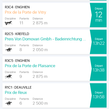
R3C4
ENGHIEN
|
Départ
Prix de la Porte de Vitry
12
Discipline
Partants
Distance
min
11
2 875 m
R2C5
KREFELD
|
Preis Von Domovari Gmbh - Badeinrichtung Auf Mass
Départ
13h22
Discipline
Partants
Distance
8
2 050 m
R3C5
ENGHIEN
|
Prix de la Porte de Plaisance
Départ
13h38
Discipline
Partants
Distance
9
2 875 m
R1C1
DEAUVILLE
|
Prix de Reux
Départ
13h58
Discipline
Partants
Distance
6
2 500 m