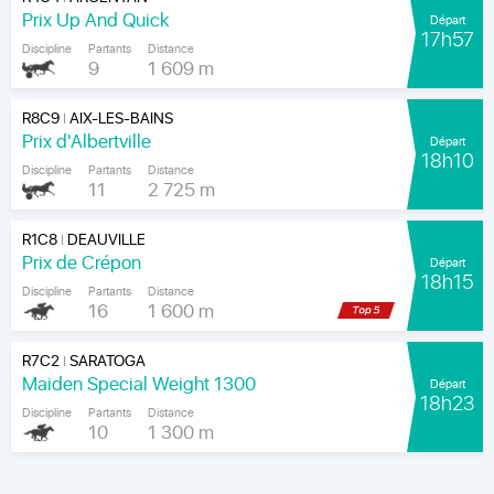
Prix Up And Quick
Départ
17h57
Discipline
Partants
Distance
9
1 609 m
R8C9
AIX-LES-BAINS
|
Prix d'Albertville
Départ
18h10
Discipline
Partants
Distance
11
2 725 m
R1C8
DEAUVILLE
|
Prix de Crépon
Départ
18h15
Discipline
Partants
Distance
16
1 600 m
R7C2
SARATOGA
|
Maiden Special Weight 1300
Départ
18h23
Discipline
Partants
Distance
10
1 300 m