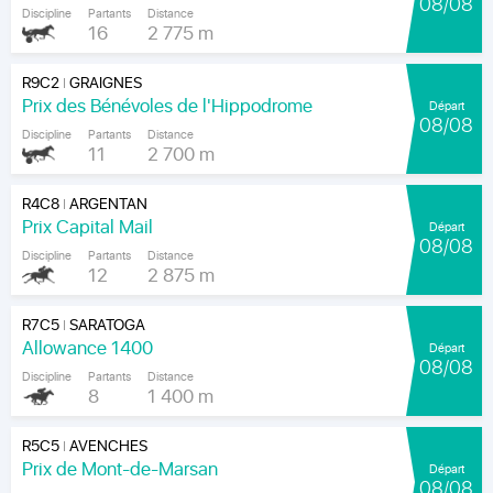
08/08
Discipline
Partants
Distance
16
2 775 m
R9C2
GRAIGNES
|
Prix des Bénévoles de l'Hippodrome
Départ
08/08
Discipline
Partants
Distance
11
2 700 m
R4C8
ARGENTAN
|
Prix Capital Mail
Départ
08/08
Discipline
Partants
Distance
12
2 875 m
R7C5
SARATOGA
|
Allowance 1400
Départ
08/08
Discipline
Partants
Distance
8
1 400 m
R5C5
AVENCHES
|
Prix de Mont-de-Marsan
Départ
08/08