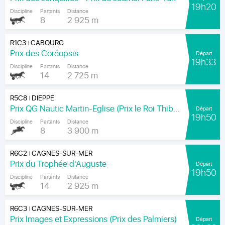
19h20
Discipline
Partants
Distance
8
2 925 m
R1C3
CABOURG
|
Prix des Coréopsis
Départ
19h33
Discipline
Partants
Distance
14
2 725 m
R5C8
DIEPPE
|
Prix QG Nautic Martin-Eglise (Prix le Roi Thibault)
Départ
19h50
Discipline
Partants
Distance
8
3 900 m
R6C2
CAGNES-SUR-MER
|
Prix du Trophée d'Auguste
Départ
19h50
Discipline
Partants
Distance
14
2 925 m
R6C3
CAGNES-SUR-MER
|
Prix Images et Expressions (Prix des Palmiers)
Départ