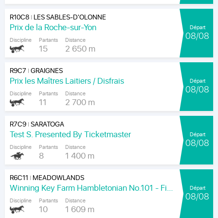
R10C8
LES SABLES-D'OLONNE
|
Prix de la Roche-sur-Yon
Départ
08/08
Discipline
Partants
Distance
15
2 650 m
R9C7
GRAIGNES
|
Prix les Maîtres Laitiers / Disfrais
Départ
08/08
Discipline
Partants
Distance
11
2 700 m
R7C9
SARATOGA
|
Test S. Presented By Ticketmaster
Départ
08/08
Discipline
Partants
Distance
8
1 400 m
R6C11
MEADOWLANDS
|
Winning Key Farm Hambletonian No.101 - Final
Départ
08/08
Discipline
Partants
Distance
10
1 609 m