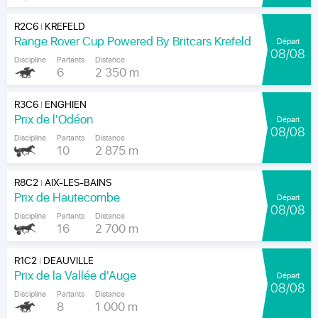
R2C6
KREFELD
|
Range Rover Cup Powered By Britcars Krefeld
Départ
08/08
Discipline
Partants
Distance
6
2 350 m
R3C6
ENGHIEN
|
Prix de l'Odéon
Départ
08/08
Discipline
Partants
Distance
10
2 875 m
R8C2
AIX-LES-BAINS
|
Prix de Hautecombe
Départ
08/08
Discipline
Partants
Distance
16
2 700 m
R1C2
DEAUVILLE
|
Prix de la Vallée d'Auge
Départ
08/08
Discipline
Partants
Distance
8
1 000 m