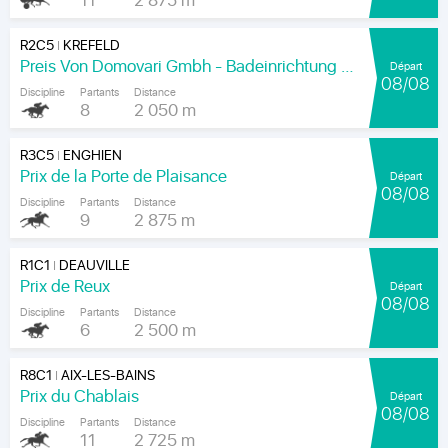
11
2 875 m
R2C5
KREFELD
|
Preis Von Domovari Gmbh - Badeinrichtung Auf Mass
Départ
08/08
Discipline
Partants
Distance
8
2 050 m
R3C5
ENGHIEN
|
Prix de la Porte de Plaisance
Départ
08/08
Discipline
Partants
Distance
9
2 875 m
R1C1
DEAUVILLE
|
Prix de Reux
Départ
08/08
Discipline
Partants
Distance
6
2 500 m
R8C1
AIX-LES-BAINS
|
Prix du Chablais
Départ
08/08
Discipline
Partants
Distance
11
2 725 m