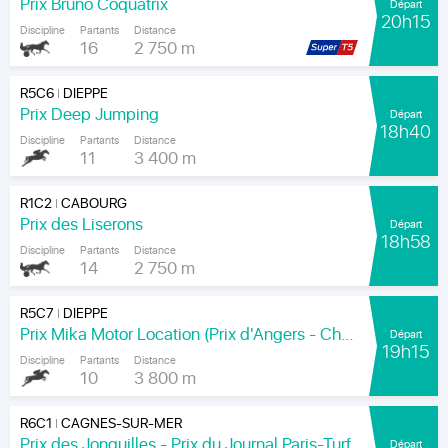
Prix Bruno Coquatrix
Départ
20h15
Discipline
Partants
Distance
16
2 750 m
R5C6
DIEPPE
|
Prix Deep Jumping
Départ
18h40
Discipline
Partants
Distance
11
3 400 m
R1C2
CABOURG
|
Prix des Liserons
Départ
18h58
Discipline
Partants
Distance
14
2 750 m
R5C7
DIEPPE
|
Prix Mika Motor Location (Prix d'Angers - Chamionnat Paris-Turf des Apprentis-Jeunes-Jockeys)
Départ
19h15
Discipline
Partants
Distance
10
3 800 m
R6C1
CAGNES-SUR-MER
|
Prix des Jonquilles - Prix du Journal Paris-Turf
Départ