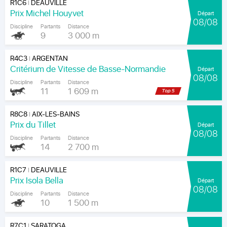
R1C6
DEAUVILLE
|
Prix Michel Houyvet
Départ
08/08
Discipline
Partants
Distance
9
3 000 m
R4C3
ARGENTAN
|
Critérium de Vitesse de Basse-Normandie
Départ
08/08
Discipline
Partants
Distance
11
1 609 m
R8C8
AIX-LES-BAINS
|
Prix du Tillet
Départ
08/08
Discipline
Partants
Distance
14
2 700 m
R1C7
DEAUVILLE
|
Prix Isola Bella
Départ
08/08
Discipline
Partants
Distance
10
1 500 m
R7C1
SARATOGA
|