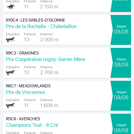
Discipline
Partants
Distance
11
2 150 m
R10C4
LES SABLES-D'OLONNE
|
Prix de la Rochelle - Châtelaillon
Départ
08/08
Discipline
Partants
Distance
13
2 000 m
R9C3
GRAIGNES
|
Prix Coopérative Isigny-Sainte-Mère
Départ
08/08
Discipline
Partants
Distance
12
2 700 m
R6C7
MEADOWLANDS
|
Prix de Vincennes
Départ
08/08
Discipline
Partants
Distance
11
1 609 m
R5C6
AVENCHES
|
Champions Trial - 8 Cnt
Départ
08/08
Discipline
Partants
Distance