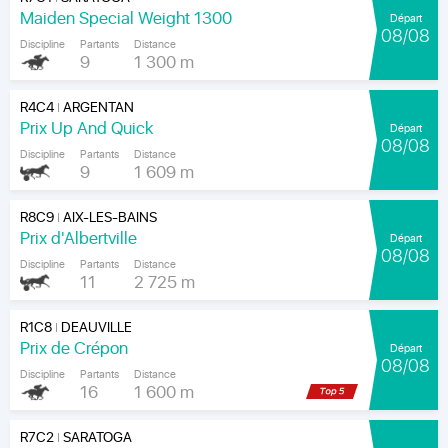
Maiden Special Weight 1300
Départ
08/08
Discipline
Partants
Distance
9
1 300 m
R4C4
ARGENTAN
|
Prix Up And Quick
Départ
08/08
Discipline
Partants
Distance
9
1 609 m
R8C9
AIX-LES-BAINS
|
Prix d'Albertville
Départ
08/08
Discipline
Partants
Distance
11
2 725 m
R1C8
DEAUVILLE
|
Prix de Crépon
Départ
08/08
Discipline
Partants
Distance
16
1 600 m
R7C2
SARATOGA
|