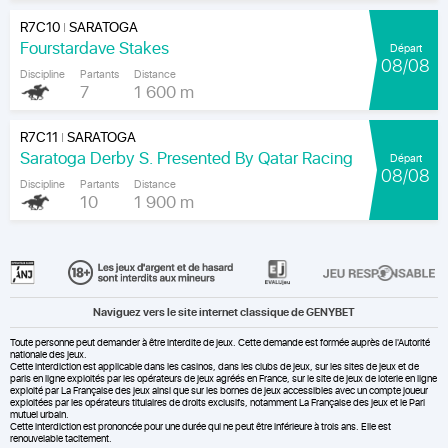
R7C10
SARATOGA
|
Fourstardave Stakes
Départ
08/08
Discipline
Partants
Distance
7
1 600 m
R7C11
SARATOGA
|
Saratoga Derby S. Presented By Qatar Racing
Départ
08/08
Discipline
Partants
Distance
10
1 900 m
Naviguez vers le site internet classique de GENYBET
Toute personne peut demander à être interdite de jeux. Cette demande est formée auprès de l'Autorité
nationale des jeux.
Cette interdiction est applicable dans les casinos, dans les clubs de jeux, sur les sites de jeux et de
paris en ligne exploités par les opérateurs de jeux agréés en France, sur le site de jeux de loterie en ligne
exploité par La Française des jeux ainsi que sur les bornes de jeux accessibles avec un compte joueur
exploitées par les opérateurs titulaires de droits exclusifs, notamment La Française des jeux et le Pari
mutuel urbain.
Cette interdiction est prononcée pour une durée qui ne peut être inférieure à trois ans. Elle est
renouvelable tacitement.