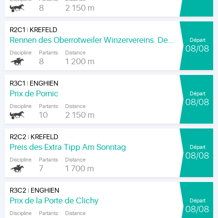
8
2 150 m
R2C1
KREFELD
|
Rennen des Oberrotweiler Winzervereins. Der Klassiker Am Kaiser.
Départ
08/08
Discipline
Partants
Distance
8
1 200 m
R3C1
ENGHIEN
|
Prix de Pornic
Départ
08/08
Discipline
Partants
Distance
10
2 150 m
R2C2
KREFELD
|
Preis des Extra Tipp Am Sonntag
Départ
08/08
Discipline
Partants
Distance
7
1 700 m
R3C2
ENGHIEN
|
Prix de la Porte de Clichy
Départ
08/08
Discipline
Partants
Distance