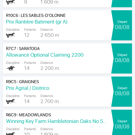
9
1 609 m
R10C6
LES SABLES-D'OLONNE
|
Prix Rantière Batiment (gr A)
Départ
08/08
Discipline
Partants
Distance
12
2 650 m
R7C7
SARATOGA
|
Allowance Optional Claiming 2200
Départ
08/08
Discipline
Partants
Distance
14
2 200 m
R9C5
GRAIGNES
|
Prix Agrial / Districo
Départ
08/08
Discipline
Partants
Distance
14
2 700 m
R6C9
MEADOWLANDS
|
Winning Key Farm Hambletonian Oaks No.56 - Final
Départ
08/08
Discipline
Partants
Distance
10
1 609 m