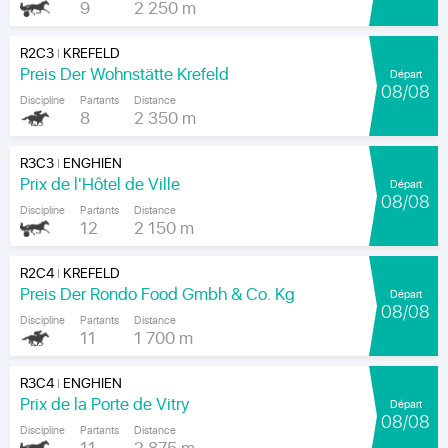
9
2 250 m
R2C3
KREFELD
|
Preis Der Wohnstätte Krefeld
Départ
08/08
Discipline
Partants
Distance
8
2 350 m
R3C3
ENGHIEN
|
Prix de l'Hôtel de Ville
Départ
08/08
Discipline
Partants
Distance
12
2 150 m
R2C4
KREFELD
|
Preis Der Rondo Food Gmbh & Co. Kg
Départ
08/08
Discipline
Partants
Distance
11
1 700 m
R3C4
ENGHIEN
|
Prix de la Porte de Vitry
Départ
08/08
Discipline
Partants
Distance