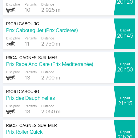
20h20
Discipline
Partants
Distance
10
2 925 m
R1C5
CABOURG
|
Prix Cabourg Jet (Prix Cardères)
Départ
20h45
Discipline
Partants
Distance
11
2 750 m
R6C4
CAGNES-SUR-MER
|
Prix Race And Care (Prix Mediterranée)
Départ
20h50
Discipline
Partants
Distance
13
2 700 m
R1C6
CABOURG
|
Prix des Dauphinelles
Départ
21h15
Discipline
Partants
Distance
13
2 050 m
R6C5
CAGNES-SUR-MER
|
Prix Roller Quick
Départ
21h20