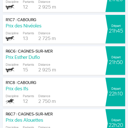
Discipline
Partants
Distance
12
2 925 m
R1C7
CABOURG
|
Prix des Nivéoles
Départ
21h45
Discipline
Partants
Distance
13
2 725 m
R6C6
CAGNES-SUR-MER
|
Prix Esther Duflo
Départ
21h50
Discipline
Partants
Distance
15
2 925 m
R1C8
CABOURG
|
Prix des Ifs
Départ
22h10
Discipline
Partants
Distance
12
2 750 m
R6C7
CAGNES-SUR-MER
|
Prix des Alouettes
Départ
22h20
Discipline
Partants
Distance