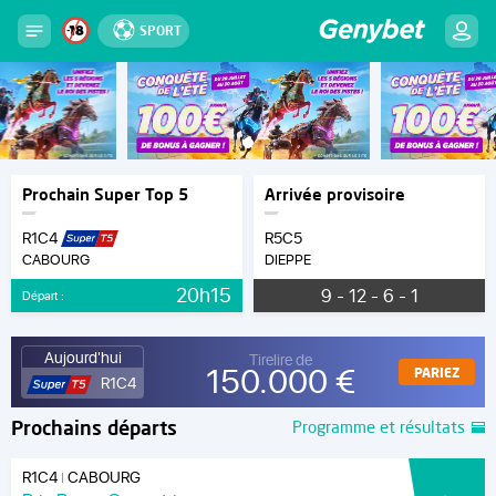
SPORT
Prochain Super Top 5
Arrivée provisoire
R1C4
R5C5
CABOURG
DIEPPE
20h15
9 - 12 - 6 - 1
Départ :
Aujourd'hui
Tirelire de
150.000 €
PARIEZ
R1C4
Prochains départs
Programme et résultats
R1C4
CABOURG
|