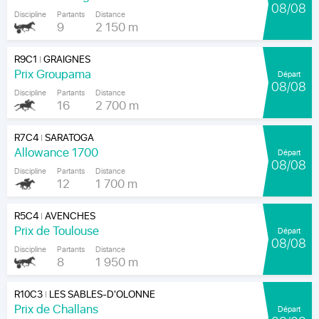
08/08
Discipline
Partants
Distance
9
2 150 m
R9C1
GRAIGNES
|
Prix Groupama
Départ
08/08
Discipline
Partants
Distance
16
2 700 m
R7C4
SARATOGA
|
Allowance 1700
Départ
08/08
Discipline
Partants
Distance
12
1 700 m
R5C4
AVENCHES
|
Prix de Toulouse
Départ
08/08
Discipline
Partants
Distance
8
1 950 m
R10C3
LES SABLES-D'OLONNE
|
Prix de Challans
Départ