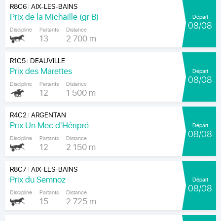
R8C6
AIX-LES-BAINS
|
Prix de la Michaille (gr B)
Départ
08/08
Discipline
Partants
Distance
13
2 700 m
R1C5
DEAUVILLE
|
Prix des Marettes
Départ
08/08
Discipline
Partants
Distance
12
1 500 m
R4C2
ARGENTAN
|
Prix Un Mec d'Héripré
Départ
08/08
Discipline
Partants
Distance
12
2 150 m
R8C7
AIX-LES-BAINS
|
Prix du Semnoz
Départ
08/08
Discipline
Partants
Distance
15
2 725 m