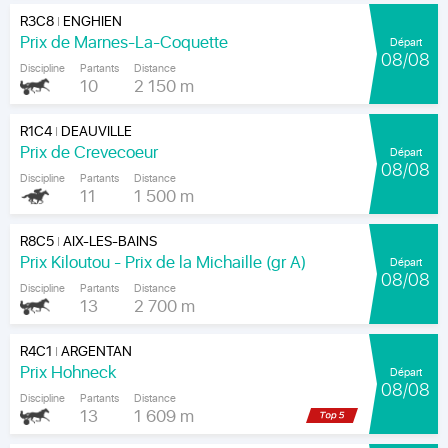
R3C8
ENGHIEN
|
Prix de Marnes-La-Coquette
Départ
08/08
Discipline
Partants
Distance
10
2 150 m
R1C4
DEAUVILLE
|
Prix de Crevecoeur
Départ
08/08
Discipline
Partants
Distance
11
1 500 m
R8C5
AIX-LES-BAINS
|
Prix Kiloutou - Prix de la Michaille (gr A)
Départ
08/08
Discipline
Partants
Distance
13
2 700 m
R4C1
ARGENTAN
|
Prix Hohneck
Départ
08/08
Discipline
Partants
Distance
13
1 609 m