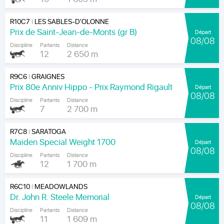
R10C7
LES SABLES-D'OLONNE
|
Prix de Saint-Jean-de-Monts (gr B)
Départ
08/08
Discipline
Partants
Distance
12
2 650 m
R9C6
GRAIGNES
|
Prix 80e Anniv Hippo - Prix Raymond Rigault
Départ
08/08
Discipline
Partants
Distance
7
2 700 m
R7C8
SARATOGA
|
Maiden Special Weight 1700
Départ
08/08
Discipline
Partants
Distance
12
1 700 m
R6C10
MEADOWLANDS
|
Dr. John R. Steele Memorial
Départ
08/08
Discipline
Partants
Distance
11
1 609 m