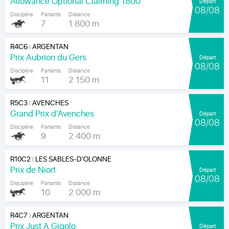
Allowance Optional Claiming 1800
Départ
08/08
Discipline
Partants
Distance
7
1 800 m
R4C6
ARGENTAN
|
Prix Aubrion du Gers
Départ
08/08
Discipline
Partants
Distance
11
2 150 m
R5C3
AVENCHES
|
Grand Prix d'Avenches
Départ
08/08
Discipline
Partants
Distance
9
2 400 m
R10C2
LES SABLES-D'OLONNE
|
Prix de Niort
Départ
08/08
Discipline
Partants
Distance
10
2 000 m
R4C7
ARGENTAN
|
Prix Just A Gigolo
Départ