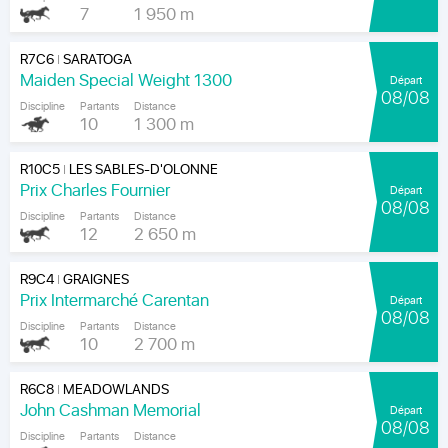
7
1 950 m
R7C6
SARATOGA
|
Maiden Special Weight 1300
Départ
08/08
Discipline
Partants
Distance
10
1 300 m
R10C5
LES SABLES-D'OLONNE
|
Prix Charles Fournier
Départ
08/08
Discipline
Partants
Distance
12
2 650 m
R9C4
GRAIGNES
|
Prix Intermarché Carentan
Départ
08/08
Discipline
Partants
Distance
10
2 700 m
R6C8
MEADOWLANDS
|
John Cashman Memorial
Départ
08/08
Discipline
Partants
Distance