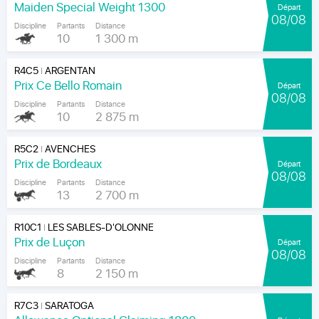
Maiden Special Weight 1300
Départ
08/08
Discipline
Partants
Distance
10
1 300 m
R4C5
ARGENTAN
|
Prix Ce Bello Romain
Départ
08/08
Discipline
Partants
Distance
10
2 875 m
R5C2
AVENCHES
|
Prix de Bordeaux
Départ
08/08
Discipline
Partants
Distance
13
2 700 m
R10C1
LES SABLES-D'OLONNE
|
Prix de Luçon
Départ
08/08
Discipline
Partants
Distance
8
2 150 m
R7C3
SARATOGA
|