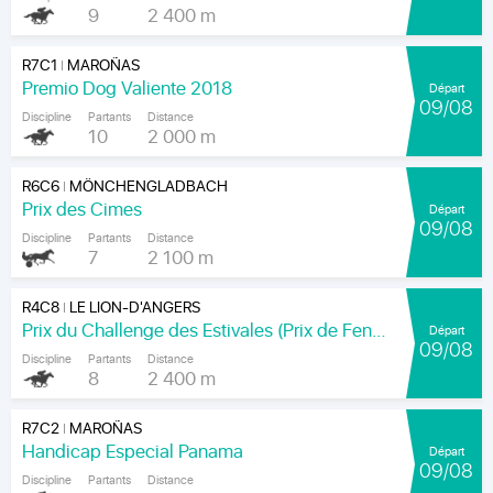
9
2 400 m
R7C1
MAROÑAS
|
Premio Dog Valiente 2018
Départ
09/08
Discipline
Partants
Distance
10
2 000 m
R6C6
MÖNCHENGLADBACH
|
Prix des Cimes
Départ
09/08
Discipline
Partants
Distance
7
2 100 m
R4C8
LE LION-D'ANGERS
|
Prix du Challenge des Estivales (Prix de Feneu)
Départ
09/08
Discipline
Partants
Distance
8
2 400 m
R7C2
MAROÑAS
|
Handicap Especial Panama
Départ
09/08
Discipline
Partants
Distance