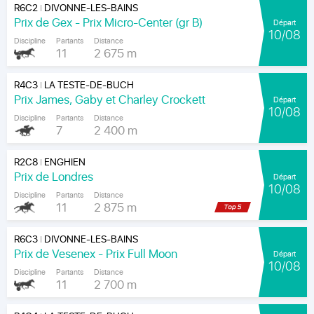
R6C2
DIVONNE-LES-BAINS
|
Prix de Gex - Prix Micro-Center (gr B)
Départ
10/08
Discipline
Partants
Distance
11
2 675 m
R4C3
LA TESTE-DE-BUCH
|
Prix James, Gaby et Charley Crockett
Départ
10/08
Discipline
Partants
Distance
7
2 400 m
R2C8
ENGHIEN
|
Prix de Londres
Départ
10/08
Discipline
Partants
Distance
11
2 875 m
R6C3
DIVONNE-LES-BAINS
|
Prix de Vesenex - Prix Full Moon
Départ
10/08
Discipline
Partants
Distance
11
2 700 m