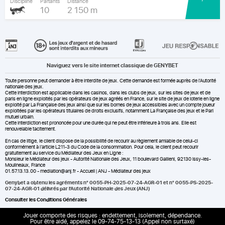
Discipline
Partants
Distance
10
2 150 m
Naviguez vers le site internet classique de GENYBET
Toute personne peut demander à être interdite de jeux. Cette demande est formée auprès de l'Autorité
nationale des jeux.
Cette interdiction est applicable dans les casinos, dans les clubs de jeux, sur les sites de jeux et de
paris en ligne exploités par les opérateurs de jeux agréés en France, sur le site de jeux de loterie en ligne
exploité par La Française des jeux ainsi que sur les bornes de jeux accessibles avec un compte joueur
exploitées par les opérateurs titulaires de droits exclusifs, notamment La Française des jeux et le Pari
mutuel urbain.
Cette interdiction est prononcée pour une durée qui ne peut être inférieure à trois ans. Elle est
renouvelable tacitement.
En cas de litige, le client dispose de la possibilité de recourir au règlement amiable de celui-ci
conformément à l’article L211-3 du Code de la consommation. Pour cela, le client peut recourir
gratuitement au service du Médiateur des Jeux en Ligne :
Monsieur le Médiateur des jeux - Autorité Nationale des Jeux, 11 boulevard Gallieni, 92130 Issy-les-
Moulineaux, France
01.57.13.13.00 - mediation@anj.fr -
Accueil | ANJ - Médiateur des jeux
Genybet a obtenu les agréments n° 0055-PH-2025-07-24-AGR-01 et n° 0055-PS-2025-
07-24-AGR-01 délivrés par l'Autorité Nationale des Jeux (ANJ)
Consulter les Conditions Générales
Jouer comporte des risques : endettement, isolement, dépendance.
Pour être aidé, appelez le 09-74-75-13-13 (Appel non surtaxé)