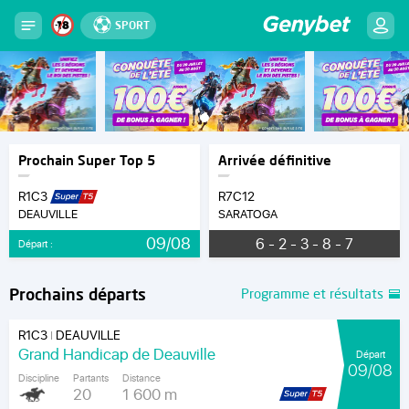
SPORT
Prochain Super Top 5
Arrivée définitive
R1C3
R7C12
DEAUVILLE
SARATOGA
09/08
6 - 2 - 3 - 8 - 7
Départ :
Prochains départs
Programme et résultats
R1C3
DEAUVILLE
|
Grand Handicap de Deauville
Départ
09/08
Discipline
Partants
Distance
20
1 600 m