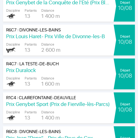
Prix Genybet de la Conquête de l'Eté (Prix Blangy-le-Château)
Départ
10/08
Discipline
Partants
Distance
13
1 400 m
R6C7
DIVONNE-LES-BAINS
|
Prix Louis Haret- Prix Ville de Divonne-les-B
Départ
10/08
Discipline
Partants
Distance
13
2 600 m
R4C7
LA TESTE-DE-BUCH
|
Prix Duralock
Départ
10/08
Discipline
Partants
Distance
13
1 600 m
R1C4
CLAIREFONTAINE-DEAUVILLE
|
Prix Genybet Sport (Prix de Fierville-lès-Parcs)
Départ
10/08
Discipline
Partants
Distance
13
1 400 m
R6C8
DIVONNE-LES-BAINS
|