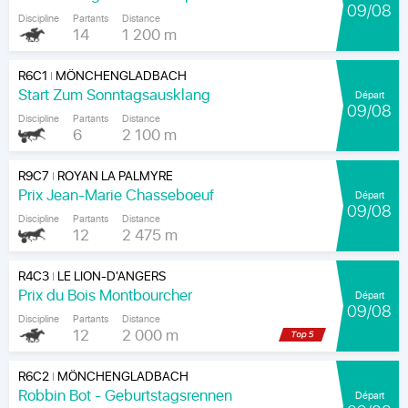
09/08
Discipline
Partants
Distance
14
1 200 m
R6C1
MÖNCHENGLADBACH
|
Start Zum Sonntagsausklang
Départ
09/08
Discipline
Partants
Distance
6
2 100 m
R9C7
ROYAN LA PALMYRE
|
Prix Jean-Marie Chasseboeuf
Départ
09/08
Discipline
Partants
Distance
12
2 475 m
R4C3
LE LION-D'ANGERS
|
Prix du Bois Montbourcher
Départ
09/08
Discipline
Partants
Distance
12
2 000 m
R6C2
MÖNCHENGLADBACH
|
Robbin Bot - Geburtstagsrennen
Départ