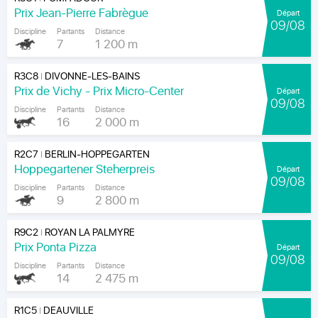
Prix Jean-Pierre Fabrègue
Départ
09/08
Discipline
Partants
Distance
7
1 200 m
R3C8
DIVONNE-LES-BAINS
|
Prix de Vichy - Prix Micro-Center
Départ
09/08
Discipline
Partants
Distance
16
2 000 m
R2C7
BERLIN-HOPPEGARTEN
|
Hoppegartener Steherpreis
Départ
09/08
Discipline
Partants
Distance
9
2 800 m
R9C2
ROYAN LA PALMYRE
|
Prix Ponta Pizza
Départ
09/08
Discipline
Partants
Distance
14
2 475 m
R1C5
DEAUVILLE
|