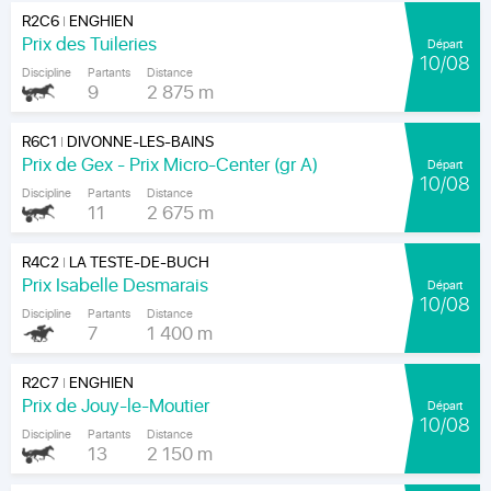
R2C6
ENGHIEN
|
Prix des Tuileries
Départ
10/08
Discipline
Partants
Distance
9
2 875 m
R6C1
DIVONNE-LES-BAINS
|
Prix de Gex - Prix Micro-Center (gr A)
Départ
10/08
Discipline
Partants
Distance
11
2 675 m
R4C2
LA TESTE-DE-BUCH
|
Prix Isabelle Desmarais
Départ
10/08
Discipline
Partants
Distance
7
1 400 m
R2C7
ENGHIEN
|
Prix de Jouy-le-Moutier
Départ
10/08
Discipline
Partants
Distance
13
2 150 m