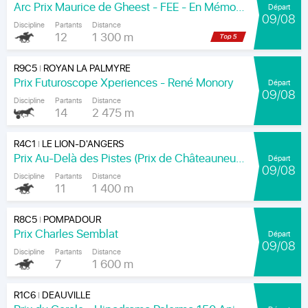
Arc Prix Maurice de Gheest - FEE - En Mémoire de Louis Romanet
Départ
09/08
Discipline
Partants
Distance
12
1 300 m
R9C5
ROYAN LA PALMYRE
|
Prix Futuroscope Xperiences - René Monory
Départ
09/08
Discipline
Partants
Distance
14
2 475 m
R4C1
LE LION-D'ANGERS
|
Prix Au-Delà des Pistes (Prix de Châteauneuf-sur-Sarthe)
Départ
09/08
Discipline
Partants
Distance
11
1 400 m
R8C5
POMPADOUR
|
Prix Charles Semblat
Départ
09/08
Discipline
Partants
Distance
7
1 600 m
R1C6
DEAUVILLE
|