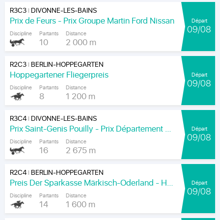
R3C3
DIVONNE-LES-BAINS
|
Prix de Feurs - Prix Groupe Martin Ford Nissan
Départ
09/08
Discipline
Partants
Distance
10
2 000 m
R2C3
BERLIN-HOPPEGARTEN
|
Hoppegartener Fliegerpreis
Départ
09/08
Discipline
Partants
Distance
8
1 200 m
R3C4
DIVONNE-LES-BAINS
|
Prix Saint-Genis Pouilly - Prix Département Ain
Départ
09/08
Discipline
Partants
Distance
16
2 675 m
R2C4
BERLIN-HOPPEGARTEN
|
Preis Der Sparkasse Märkisch-Oderland - Hkjc World Pool Trophy
Départ
09/08
Discipline
Partants
Distance
14
1 600 m