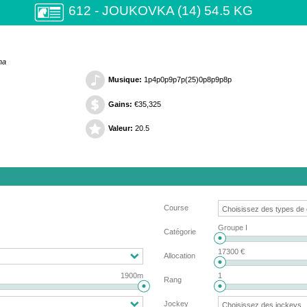
612 - JOUKOVKA (14) 54.5 KG
na
Musique:
1p4p0p9p7p(25)0p8p9p8p
Gains:
€35,325
Valeur:
20.5
Course
Groupe I
Catégorie
17300 €
Allocation
1900m
1
Rang
Jockey