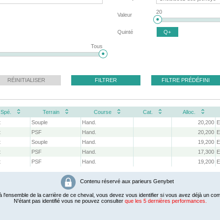
20
Valeur
Quinté
Q+
Tous
RÉINITIALISER
FILTRER
FILTRE PRÉDÉFINI
Spé.
Terrain
Course
Cat.
Alloc.
t
Souple
Hand.
20,200
E
t
PSF
Hand.
20,200
E
t
Souple
Hand.
19,200
E
t
PSF
Hand.
17,300
E
t
PSF
Hand.
19,200
E
Contenu réservé aux parieurs Genybet
 l'ensemble de la carrière de ce cheval, vous devez vous identifier si vous avez déjà un com
N'étant pas identifié vous ne pouvez consulter
que les 5 dernières performances.