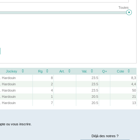
Toutes
Jockey
Rg
Art.
Val.
Q+
Cote
. Hardouin
8
23.5
8,3
. Hardouin
2
23.5
4,4
. Hardouin
4
23.5
50
. Hardouin
1
20.5
21
. Hardouin
7
20.5
13
pte ou vous inscrire.
Déjà des notres ?