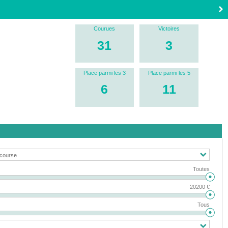
Courues
Victoires
31
3
Place parmi les 3
Place parmi les 5
6
11
Toutes
20200 €
Tous