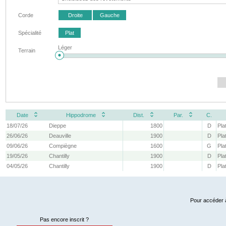
Corde
Droite
Gauche
Spécialité
Plat
Léger
Terrain
Date
Hippodrome
Dist.
Par.
C.
18/07/26
Dieppe
1800
D
Pla
26/06/26
Deauville
1900
D
Pla
09/06/26
Compiègne
1600
G
Pla
19/05/26
Chantilly
1900
D
Pla
04/05/26
Chantilly
1900
D
Pla
Pour accéder à
Pas encore inscrit ?