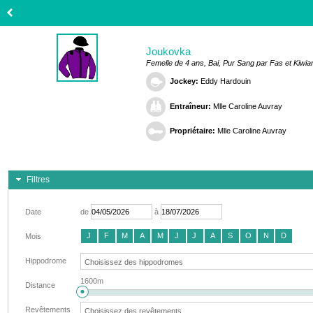
Joukovka
Femelle de 4 ans, Bai, Pur Sang par Fas et Kiwia
Jockey:
Eddy Hardouin
Entraîneur:
Mlle Caroline Auvray
Propriétaire:
Mlle Caroline Auvray
Filtres
Date
de
à
J
F
M
A
M
J
J
A
S
O
N
D
Mois
Hippodrome
1600m
Distance
Revêtements