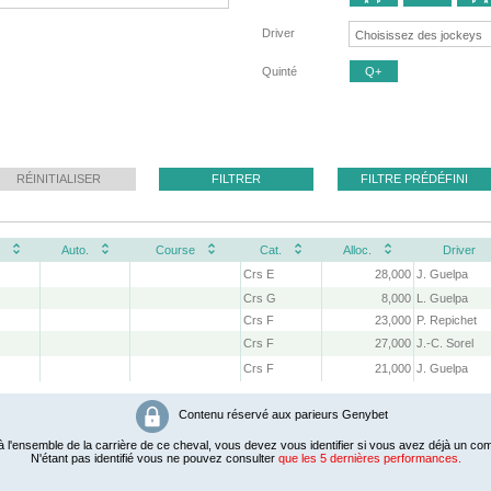
Driver
Quinté
Q+
RÉINITIALISER
FILTRER
FILTRE PRÉDÉFINI
Auto.
Course
Cat.
Alloc.
Driver
Crs E
28,000
J. Guelpa
Crs G
8,000
L. Guelpa
Crs F
23,000
P. Repichet
Crs F
27,000
J.-C. Sorel
Crs F
21,000
J. Guelpa
Contenu réservé aux parieurs Genybet
 l'ensemble de la carrière de ce cheval, vous devez vous identifier si vous avez déjà un com
N'étant pas identifié vous ne pouvez consulter
que les 5 dernières performances.