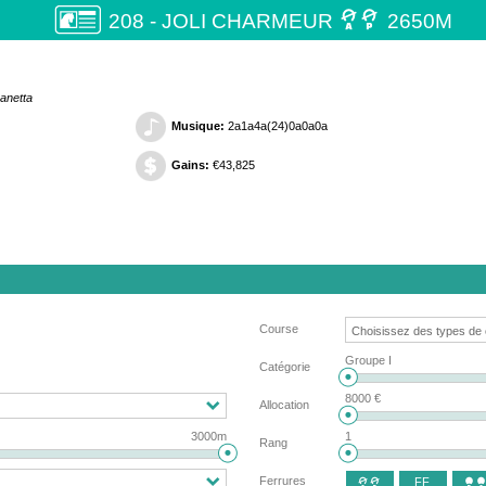

208 - JOLI CHARMEUR
2650M
vanetta
Musique:
2a1a4a(24)0a0a0a
Gains:
€43,825
Course
Groupe I
Catégorie
8000 €
Allocation
3000m
1
Rang
Ferrures
FF

