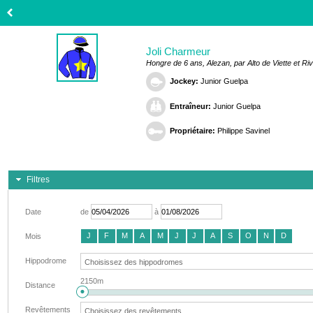
Joli Charmeur
Hongre de 6 ans, Alezan, par Alto de Viette et Ri
Jockey:
Junior Guelpa
Entraîneur:
Junior Guelpa
Propriétaire:
Philippe Savinel
Filtres
Date
de
à
J
F
M
A
M
J
J
A
S
O
N
D
Mois
Hippodrome
2150m
Distance
Revêtements