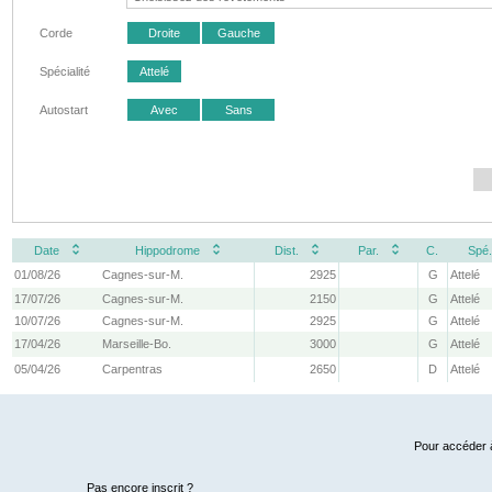
Corde
Droite
Gauche
Spécialité
Attelé
Autostart
Avec
Sans
Date
Hippodrome
Dist.
Par.
C.
Spé.
01/08/26
Cagnes-sur-M.
2925
G
Attelé
17/07/26
Cagnes-sur-M.
2150
G
Attelé
10/07/26
Cagnes-sur-M.
2925
G
Attelé
17/04/26
Marseille-Bo.
3000
G
Attelé
05/04/26
Carpentras
2650
D
Attelé
Pour accéder à
Pas encore inscrit ?