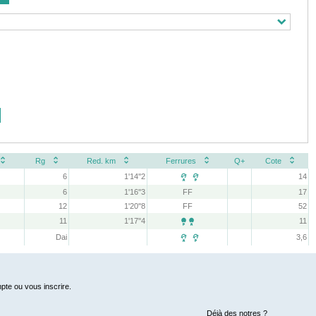
Rg
Red. km
Ferrures
Q+
Cote
6
1'14''2
14
 
6
1'16''3
FF
17
12
1'20''8
FF
52
11
1'17''4
11

Dai
3,6
 
pte ou vous inscrire.
Déjà des notres ?