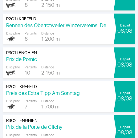
8
2 150 m
R2C1
KREFELD
|
Rennen des Oberrotweiler Winzervereins. Der Klassiker Am Kaiser.
Départ
08/08
Discipline
Partants
Distance
8
1 200 m
R3C1
ENGHIEN
|
Prix de Pornic
Départ
08/08
Discipline
Partants
Distance
10
2 150 m
R2C2
KREFELD
|
Preis des Extra Tipp Am Sonntag
Départ
08/08
Discipline
Partants
Distance
7
1 700 m
R3C2
ENGHIEN
|
Prix de la Porte de Clichy
Départ
08/08
Discipline
Partants
Distance