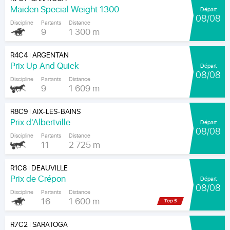
Maiden Special Weight 1300
Départ
08/08
Discipline
Partants
Distance
9
1 300 m
R4C4
ARGENTAN
|
Prix Up And Quick
Départ
08/08
Discipline
Partants
Distance
9
1 609 m
R8C9
AIX-LES-BAINS
|
Prix d'Albertville
Départ
08/08
Discipline
Partants
Distance
11
2 725 m
R1C8
DEAUVILLE
|
Prix de Crépon
Départ
08/08
Discipline
Partants
Distance
16
1 600 m
R7C2
SARATOGA
|