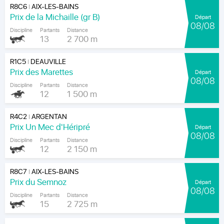
R8C6
AIX-LES-BAINS
|
Prix de la Michaille (gr B)
Départ
08/08
Discipline
Partants
Distance
13
2 700 m
R1C5
DEAUVILLE
|
Prix des Marettes
Départ
08/08
Discipline
Partants
Distance
12
1 500 m
R4C2
ARGENTAN
|
Prix Un Mec d'Héripré
Départ
08/08
Discipline
Partants
Distance
12
2 150 m
R8C7
AIX-LES-BAINS
|
Prix du Semnoz
Départ
08/08
Discipline
Partants
Distance
15
2 725 m