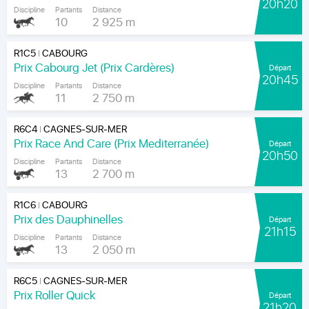
20h20
Discipline
Partants
Distance
10
2 925 m
R1C5
CABOURG
|
Prix Cabourg Jet (Prix Cardères)
Départ
20h45
Discipline
Partants
Distance
11
2 750 m
R6C4
CAGNES-SUR-MER
|
Prix Race And Care (Prix Mediterranée)
Départ
20h50
Discipline
Partants
Distance
13
2 700 m
R1C6
CABOURG
|
Prix des Dauphinelles
Départ
21h15
Discipline
Partants
Distance
13
2 050 m
R6C5
CAGNES-SUR-MER
|
Prix Roller Quick
Départ
21h20