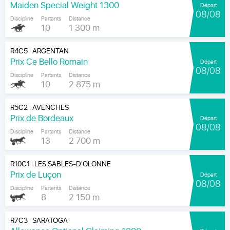
Maiden Special Weight 1300
Départ
08/08
Discipline
Partants
Distance
10
1 300 m
R4C5
ARGENTAN
|
Prix Ce Bello Romain
Départ
08/08
Discipline
Partants
Distance
10
2 875 m
R5C2
AVENCHES
|
Prix de Bordeaux
Départ
08/08
Discipline
Partants
Distance
13
2 700 m
R10C1
LES SABLES-D'OLONNE
|
Prix de Luçon
Départ
08/08
Discipline
Partants
Distance
8
2 150 m
R7C3
SARATOGA
|