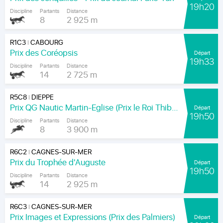
19h20
Discipline
Partants
Distance
8
2 925 m
R1C3
CABOURG
|
Prix des Coréopsis
Départ
19h33
Discipline
Partants
Distance
14
2 725 m
R5C8
DIEPPE
|
Prix QG Nautic Martin-Eglise (Prix le Roi Thibault)
Départ
19h50
Discipline
Partants
Distance
8
3 900 m
R6C2
CAGNES-SUR-MER
|
Prix du Trophée d'Auguste
Départ
19h50
Discipline
Partants
Distance
14
2 925 m
R6C3
CAGNES-SUR-MER
|
Prix Images et Expressions (Prix des Palmiers)
Départ