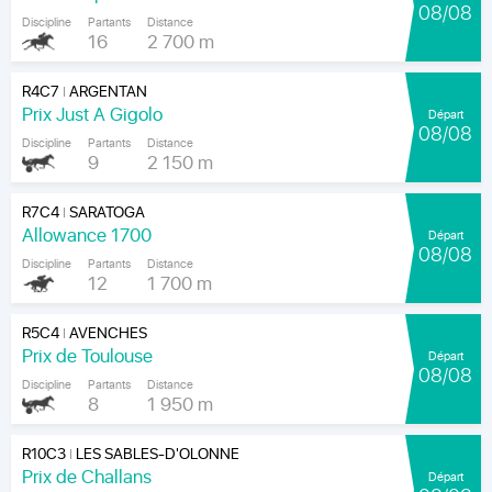
08/08
Discipline
Partants
Distance
16
2 700 m
R4C7
ARGENTAN
|
Prix Just A Gigolo
Départ
08/08
Discipline
Partants
Distance
9
2 150 m
R7C4
SARATOGA
|
Allowance 1700
Départ
08/08
Discipline
Partants
Distance
12
1 700 m
R5C4
AVENCHES
|
Prix de Toulouse
Départ
08/08
Discipline
Partants
Distance
8
1 950 m
R10C3
LES SABLES-D'OLONNE
|
Prix de Challans
Départ