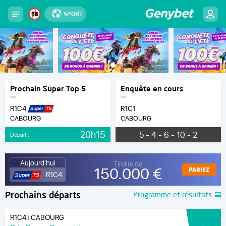
SPORT
Prochain Super Top 5
Enquête en cours
R1C4
R1C1
CABOURG
CABOURG
20h15
5 - 4 - 6 - 10 - 2
Départ :
Aujourd'hui
Tirelire de
150.000 €
PARIEZ
R1C4
Prochains départs
Programme et résultats
R1C4
CABOURG
|