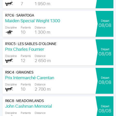
7
1 950 m
R7C6
SARATOGA
|
Maiden Special Weight 1300
Départ
08/08
Discipline
Partants
Distance
10
1 300 m
R10C5
LES SABLES-D'OLONNE
|
Prix Charles Fournier
Départ
08/08
Discipline
Partants
Distance
12
2 650 m
R9C4
GRAIGNES
|
Prix Intermarché Carentan
Départ
08/08
Discipline
Partants
Distance
10
2 700 m
R6C8
MEADOWLANDS
|
John Cashman Memorial
Départ
08/08
Discipline
Partants
Distance