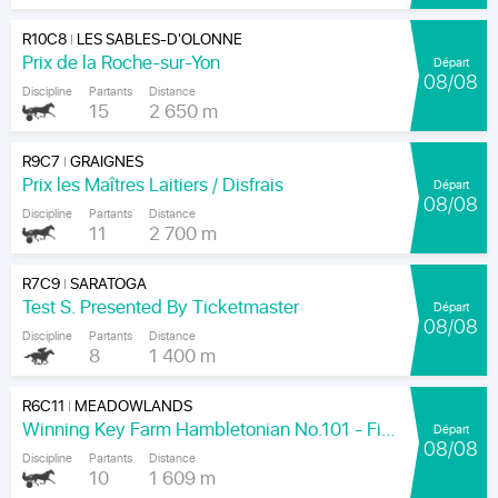
R10C8
LES SABLES-D'OLONNE
|
Prix de la Roche-sur-Yon
Départ
08/08
Discipline
Partants
Distance
15
2 650 m
R9C7
GRAIGNES
|
Prix les Maîtres Laitiers / Disfrais
Départ
08/08
Discipline
Partants
Distance
11
2 700 m
R7C9
SARATOGA
|
Test S. Presented By Ticketmaster
Départ
08/08
Discipline
Partants
Distance
8
1 400 m
R6C11
MEADOWLANDS
|
Winning Key Farm Hambletonian No.101 - Final
Départ
08/08
Discipline
Partants
Distance
10
1 609 m