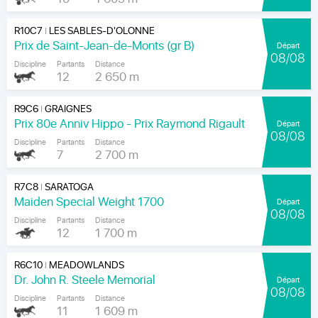
R10C7
LES SABLES-D'OLONNE
|
Prix de Saint-Jean-de-Monts (gr B)
Départ
08/08
Discipline
Partants
Distance
12
2 650 m
R9C6
GRAIGNES
|
Prix 80e Anniv Hippo - Prix Raymond Rigault
Départ
08/08
Discipline
Partants
Distance
7
2 700 m
R7C8
SARATOGA
|
Maiden Special Weight 1700
Départ
08/08
Discipline
Partants
Distance
12
1 700 m
R6C10
MEADOWLANDS
|
Dr. John R. Steele Memorial
Départ
08/08
Discipline
Partants
Distance
11
1 609 m