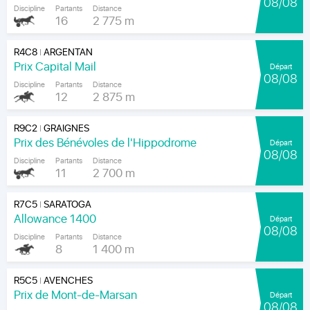
08/08
Discipline
Partants
Distance
16
2 775 m
R4C8
ARGENTAN
|
Prix Capital Mail
Départ
08/08
Discipline
Partants
Distance
12
2 875 m
R9C2
GRAIGNES
|
Prix des Bénévoles de l'Hippodrome
Départ
08/08
Discipline
Partants
Distance
11
2 700 m
R7C5
SARATOGA
|
Allowance 1400
Départ
08/08
Discipline
Partants
Distance
8
1 400 m
R5C5
AVENCHES
|
Prix de Mont-de-Marsan
Départ
08/08