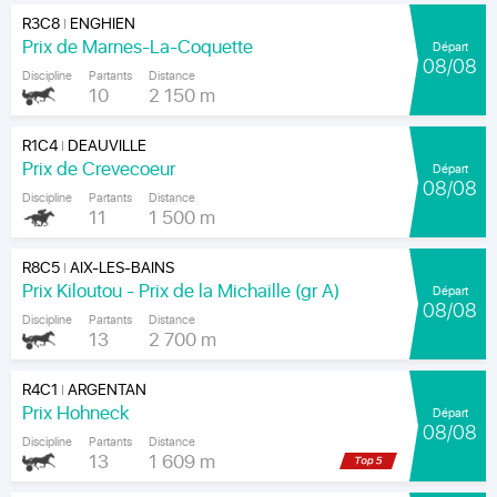
R3C8
ENGHIEN
|
Prix de Marnes-La-Coquette
Départ
08/08
Discipline
Partants
Distance
10
2 150 m
R1C4
DEAUVILLE
|
Prix de Crevecoeur
Départ
08/08
Discipline
Partants
Distance
11
1 500 m
R8C5
AIX-LES-BAINS
|
Prix Kiloutou - Prix de la Michaille (gr A)
Départ
08/08
Discipline
Partants
Distance
13
2 700 m
R4C1
ARGENTAN
|
Prix Hohneck
Départ
08/08
Discipline
Partants
Distance
13
1 609 m