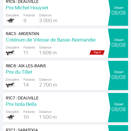
R1C6
DEAUVILLE
|
Prix Michel Houyvet
Départ
08/08
Discipline
Partants
Distance
9
3 000 m
R4C3
ARGENTAN
|
Critérium de Vitesse de Basse-Normandie
Départ
08/08
Discipline
Partants
Distance
11
1 609 m
R8C8
AIX-LES-BAINS
|
Prix du Tillet
Départ
08/08
Discipline
Partants
Distance
14
2 700 m
R1C7
DEAUVILLE
|
Prix Isola Bella
Départ
08/08
Discipline
Partants
Distance
10
1 500 m
R7C1
SARATOGA
|