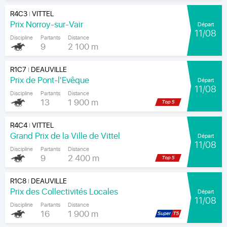
R4C3
VITTEL
|
Prix Norroy-sur-Vair
Départ
11/08
Discipline
Partants
Distance
9
2 100 m
R1C7
DEAUVILLE
|
Prix de Pont-l'Evêque
Départ
11/08
Discipline
Partants
Distance
13
1 900 m
R4C4
VITTEL
|
Grand Prix de la Ville de Vittel
Départ
11/08
Discipline
Partants
Distance
9
2 400 m
R1C8
DEAUVILLE
|
Prix des Collectivités Locales
Départ
11/08
Discipline
Partants
Distance
16
1 900 m