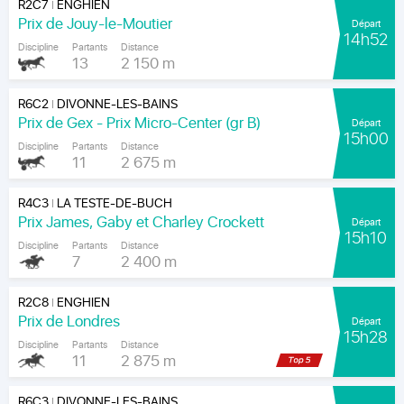
R2C7
ENGHIEN
|
Prix de Jouy-le-Moutier
Départ
14h52
Discipline
Partants
Distance
13
2 150 m
R6C2
DIVONNE-LES-BAINS
|
Prix de Gex - Prix Micro-Center (gr B)
Départ
15h00
Discipline
Partants
Distance
11
2 675 m
R4C3
LA TESTE-DE-BUCH
|
Prix James, Gaby et Charley Crockett
Départ
15h10
Discipline
Partants
Distance
7
2 400 m
R2C8
ENGHIEN
|
Prix de Londres
Départ
15h28
Discipline
Partants
Distance
11
2 875 m
R6C3
DIVONNE-LES-BAINS
|