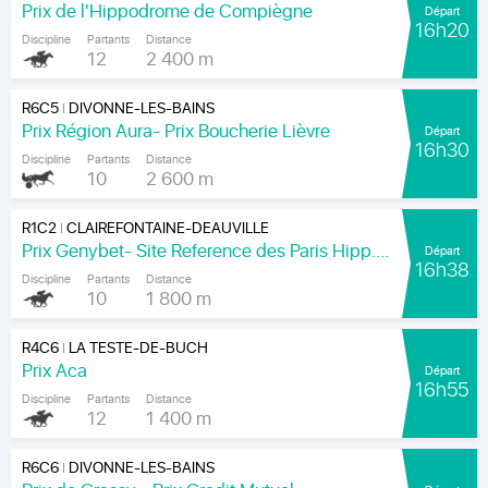
Prix de l'Hippodrome de Compiègne
Départ
16h20
Discipline
Partants
Distance
12
2 400 m
R6C5
DIVONNE-LES-BAINS
|
Prix Région Aura- Prix Boucherie Lièvre
Départ
16h30
Discipline
Partants
Distance
10
2 600 m
R1C2
CLAIREFONTAINE-DEAUVILLE
|
Prix Genybet- Site Reference des Paris Hipp.(px du Domaine du H. Bois)
Départ
16h38
Discipline
Partants
Distance
10
1 800 m
R4C6
LA TESTE-DE-BUCH
|
Prix Aca
Départ
16h55
Discipline
Partants
Distance
12
1 400 m
R6C6
DIVONNE-LES-BAINS
|