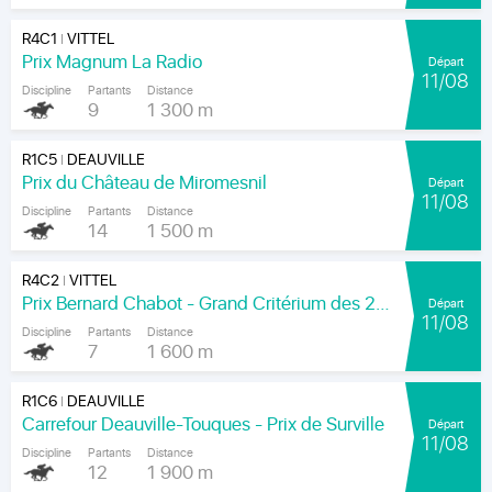
R4C1
VITTEL
|
Prix Magnum La Radio
Départ
11/08
Discipline
Partants
Distance
9
1 300 m
R1C5
DEAUVILLE
|
Prix du Château de Miromesnil
Départ
11/08
Discipline
Partants
Distance
14
1 500 m
R4C2
VITTEL
|
Prix Bernard Chabot - Grand Critérium des 2 Ans de Vittel
Départ
11/08
Discipline
Partants
Distance
7
1 600 m
R1C6
DEAUVILLE
|
Carrefour Deauville-Touques - Prix de Surville
Départ
11/08
Discipline
Partants
Distance
12
1 900 m