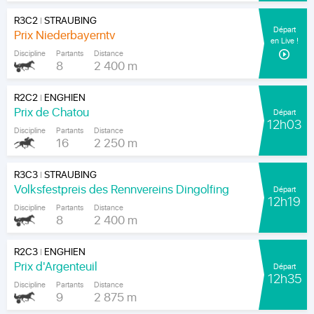
R3C2
STRAUBING
|
Départ
Prix Niederbayerntv
en Live !
Discipline
Partants
Distance
8
2 400 m
R2C2
ENGHIEN
|
Prix de Chatou
Départ
12h03
Discipline
Partants
Distance
16
2 250 m
R3C3
STRAUBING
|
Volksfestpreis des Rennvereins Dingolfing
Départ
12h19
Discipline
Partants
Distance
8
2 400 m
R2C3
ENGHIEN
|
Prix d'Argenteuil
Départ
12h35
Discipline
Partants
Distance
9
2 875 m