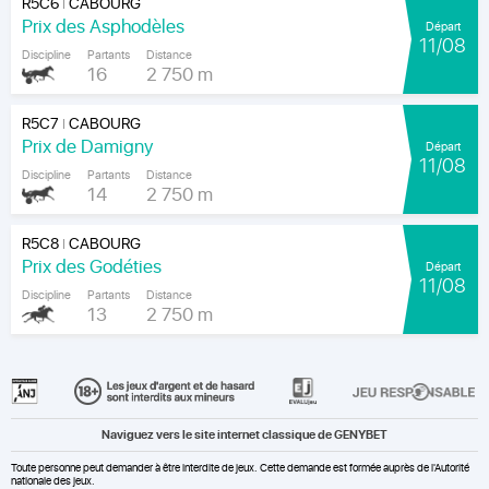
R5C6
CABOURG
|
Prix des Asphodèles
Départ
11/08
Discipline
Partants
Distance
16
2 750 m
R5C7
CABOURG
|
Prix de Damigny
Départ
11/08
Discipline
Partants
Distance
14
2 750 m
R5C8
CABOURG
|
Prix des Godéties
Départ
11/08
Discipline
Partants
Distance
13
2 750 m
Naviguez vers le site internet classique de GENYBET
Toute personne peut demander à être interdite de jeux. Cette demande est formée auprès de l'Autorité
nationale des jeux.