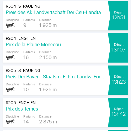
R3C4
STRAUBING
|
Preis des Ak Landwirtschaft Der Csu-Landtagsfraktion
Départ
12h51
Discipline
Partants
Distance
9
1 925 m
R2C4
ENGHIEN
|
Prix de la Plaine Monceau
Départ
13h07
Discipline
Partants
Distance
16
2 150 m
R3C5
STRAUBING
|
Preis Der Bayer - Staatsm. F. Ern. Landw. Forsten Und Tourism
Départ
13h23
Discipline
Partants
Distance
10
1 925 m
R2C5
ENGHIEN
|
Prix des Ternes
Départ
13h42
Discipline
Partants
Distance
14
2 875 m