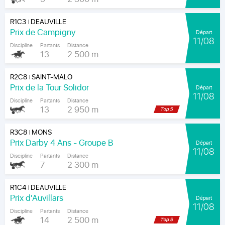
R1C3
DEAUVILLE
|
Prix de Campigny
Départ
11/08
Discipline
Partants
Distance
13
2 500 m
R2C8
SAINT-MALO
|
Prix de la Tour Solidor
Départ
11/08
Discipline
Partants
Distance
13
2 950 m
R3C8
MONS
|
Prix Darby 4 Ans - Groupe B
Départ
11/08
Discipline
Partants
Distance
7
2 300 m
R1C4
DEAUVILLE
|
Prix d'Auvillars
Départ
11/08
Discipline
Partants
Distance
14
2 500 m