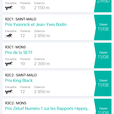
21h50
Discipline
Partants
Distance
10
2 150 m
R2C1
SAINT-MALO
|
Prix Yvonnick et Jean-Yves Bodin
Départ
11/08
Discipline
Partants
Distance
12
2 950 m
R3C1
MONS
|
Prix de la SETF
Départ
11/08
Discipline
Partants
Distance
10
2 300 m
R2C2
SAINT-MALO
|
Prix King Black
Départ
11/08
Discipline
Partants
Distance
12
2 950 m
R3C2
MONS
|
Prix Zeturf Numéro 1 sur les Rapports Hippiques
Départ
11/08