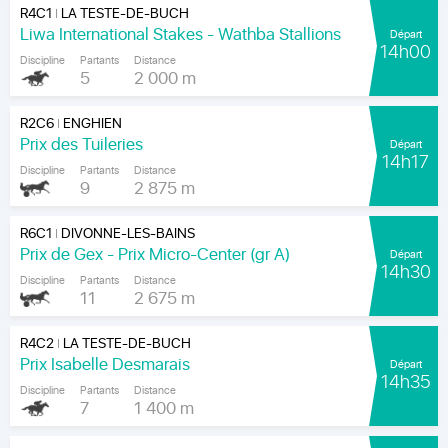
R4C1
LA TESTE-DE-BUCH
|
Liwa International Stakes - Wathba Stallions
Départ
14h00
Discipline
Partants
Distance
5
2 000 m
R2C6
ENGHIEN
|
Prix des Tuileries
Départ
14h17
Discipline
Partants
Distance
9
2 875 m
R6C1
DIVONNE-LES-BAINS
|
Prix de Gex - Prix Micro-Center (gr A)
Départ
14h30
Discipline
Partants
Distance
11
2 675 m
R4C2
LA TESTE-DE-BUCH
|
Prix Isabelle Desmarais
Départ
14h35
Discipline
Partants
Distance
7
1 400 m