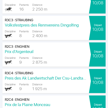
10/08
Discipline
Partants
Distance
16
2 250 m
R3C3
STRAUBING
|
Volksfestpreis des Rennvereins Dingolfing
Départ
10/08
Discipline
Partants
Distance
8
2 400 m
R2C3
ENGHIEN
|
Prix d'Argenteuil
Départ
10/08
Discipline
Partants
Distance
9
2 875 m
R3C4
STRAUBING
|
Preis des Ak Landwirtschaft Der Csu-Landtagsfraktion
Départ
10/08
Discipline
Partants
Distance
9
1 925 m
R2C4
ENGHIEN
|
Prix de la Plaine Monceau
Départ