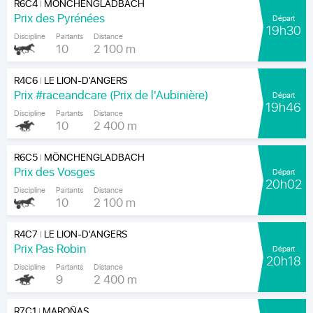
R6C4
MÖNCHENGLADBACH
|
Prix des Pyrénées
Départ
19h30
Discipline
Partants
Distance
10
2 100 m
R4C6
LE LION-D'ANGERS
|
Prix #raceandcare (Prix de l'Aubinière)
Départ
19h46
Discipline
Partants
Distance
10
2 400 m
R6C5
MÖNCHENGLADBACH
|
Prix des Vosges
Départ
20h02
Discipline
Partants
Distance
10
2 100 m
R4C7
LE LION-D'ANGERS
|
Prix Pas Robin
Départ
20h18
Discipline
Partants
Distance
9
2 400 m
R7C1
MAROÑAS
|