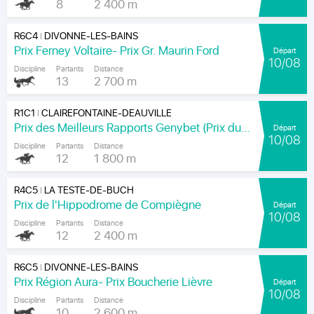
8
2 400 m
R6C4
DIVONNE-LES-BAINS
|
Prix Ferney Voltaire- Prix Gr. Maurin Ford
Départ
10/08
Discipline
Partants
Distance
13
2 700 m
R1C1
CLAIREFONTAINE-DEAUVILLE
|
Prix des Meilleurs Rapports Genybet (Prix du Haut-Bois)
Départ
10/08
Discipline
Partants
Distance
12
1 800 m
R4C5
LA TESTE-DE-BUCH
|
Prix de l'Hippodrome de Compiègne
Départ
10/08
Discipline
Partants
Distance
12
2 400 m
R6C5
DIVONNE-LES-BAINS
|
Prix Région Aura- Prix Boucherie Lièvre
Départ
10/08
Discipline
Partants
Distance
10
2 600 m