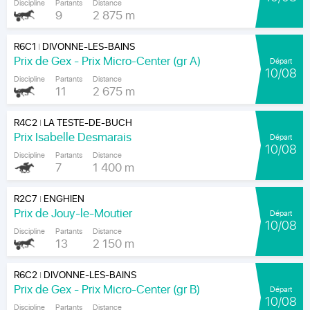
Discipline
Partants
Distance
9
2 875 m
R6C1
DIVONNE-LES-BAINS
|
Prix de Gex - Prix Micro-Center (gr A)
Départ
10/08
Discipline
Partants
Distance
11
2 675 m
R4C2
LA TESTE-DE-BUCH
|
Prix Isabelle Desmarais
Départ
10/08
Discipline
Partants
Distance
7
1 400 m
R2C7
ENGHIEN
|
Prix de Jouy-le-Moutier
Départ
10/08
Discipline
Partants
Distance
13
2 150 m
R6C2
DIVONNE-LES-BAINS
|
Prix de Gex - Prix Micro-Center (gr B)
Départ
10/08
Discipline
Partants
Distance