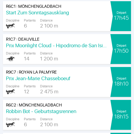
R6C1
MÖNCHENGLADBACH
|
Start Zum Sonntagsausklang
Départ
17h45
Discipline
Partants
Distance
6
2 100 m
R1C7
DEAUVILLE
|
Prix Moonlight Cloud - Hipodromo de San Isidro
Départ
17h50
Discipline
Partants
Distance
14
1 200 m
R9C7
ROYAN LA PALMYRE
|
Prix Jean-Marie Chasseboeuf
Départ
18h10
Discipline
Partants
Distance
12
2 475 m
R6C2
MÖNCHENGLADBACH
|
Robbin Bot - Geburtstagsrennen
Départ
18h15
Discipline
Partants
Distance
6
2 100 m