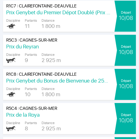
R1C7
CLAIREFONTAINE-DEAUVILLE
|
Prix Genybet du Premier Dépot Doublé (Prix The Wonder)
Départ
10/08
Discipline
Partants
Distance
11
1 800 m
R5C3
CAGNES-SUR-MER
|
Prix du Reyran
Départ
10/08
Discipline
Partants
Distance
9
2 925 m
R1C8
CLAIREFONTAINE-DEAUVILLE
|
Prix Genybet du Bonus de Bienvenue de 250 Euros (Prix Ramsin)
Départ
10/08
Discipline
Partants
Distance
10
1 800 m
R5C4
CAGNES-SUR-MER
|
Prix de la Roya
Départ
10/08
Discipline
Partants
Distance
8
2 925 m