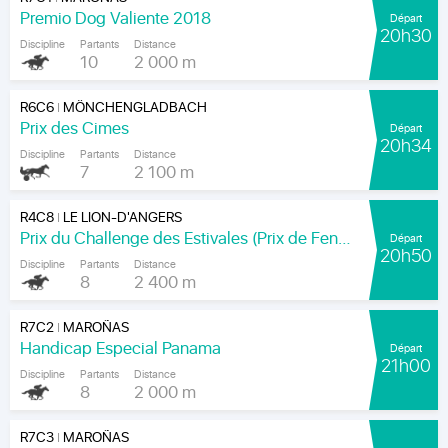
Premio Dog Valiente 2018
Départ
20h30
Discipline
Partants
Distance
10
2 000 m
R6C6
MÖNCHENGLADBACH
|
Prix des Cimes
Départ
20h34
Discipline
Partants
Distance
7
2 100 m
R4C8
LE LION-D'ANGERS
|
Prix du Challenge des Estivales (Prix de Feneu)
Départ
20h50
Discipline
Partants
Distance
8
2 400 m
R7C2
MAROÑAS
|
Handicap Especial Panama
Départ
21h00
Discipline
Partants
Distance
8
2 000 m
R7C3
MAROÑAS
|