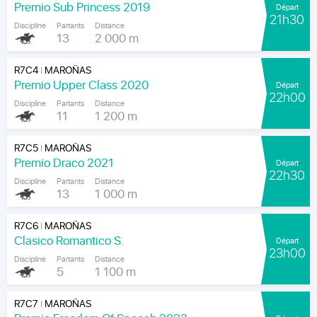
Premio Sub Princess 2019
Départ
21h30
Discipline
Partants
Distance
13
2 000 m
R7C4
MAROÑAS
|
Premio Upper Class 2020
Départ
22h00
Discipline
Partants
Distance
11
1 200 m
R7C5
MAROÑAS
|
Premio Draco 2021
Départ
22h30
Discipline
Partants
Distance
13
1 000 m
R7C6
MAROÑAS
|
Clasico Romantico S.
Départ
23h00
Discipline
Partants
Distance
5
1 100 m
R7C7
MAROÑAS
|