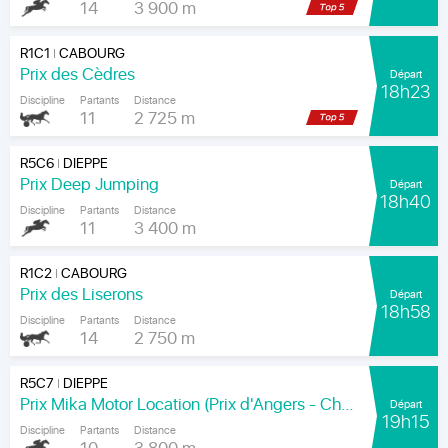
14
3 900 m
R1C1
CABOURG
|
Prix des Cèdres
Départ
18h23
Discipline
Partants
Distance
11
2 725 m
R5C6
DIEPPE
|
Prix Deep Jumping
Départ
18h40
Discipline
Partants
Distance
11
3 400 m
R1C2
CABOURG
|
Prix des Liserons
Départ
18h58
Discipline
Partants
Distance
14
2 750 m
R5C7
DIEPPE
|
Prix Mika Motor Location (Prix d'Angers - Chamionnat Paris-Turf des Apprentis-Jeunes-Jockeys)
Départ
19h15
Discipline
Partants
Distance