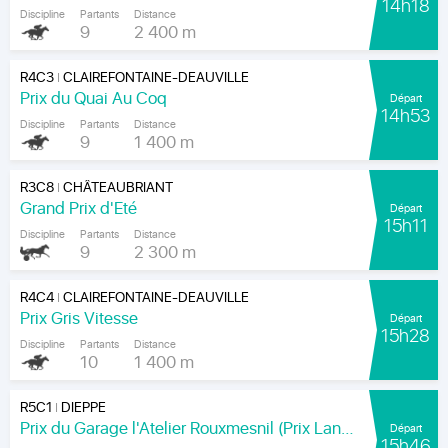
14h18
Discipline
Partants
Distance
9
2 400 m
R4C3
CLAIREFONTAINE-DEAUVILLE
|
Prix du Quai Au Coq
Départ
14h53
Discipline
Partants
Distance
9
1 400 m
R3C8
CHÂTEAUBRIANT
|
Grand Prix d'Eté
Départ
15h11
Discipline
Partants
Distance
9
2 300 m
R4C4
CLAIREFONTAINE-DEAUVILLE
|
Prix Gris Vitesse
Départ
15h28
Discipline
Partants
Distance
10
1 400 m
R5C1
DIEPPE
|
Prix du Garage l'Atelier Rouxmesnil (Prix Lands End)
Départ
15h46