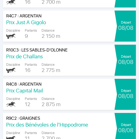
16
2 700 m
R4C7
ARGENTAN
|
Prix Just A Gigolo
Départ
08/08
Discipline
Partants
Distance
9
2 150 m
R10C3
LES SABLES-D'OLONNE
|
Prix de Challans
Départ
08/08
Discipline
Partants
Distance
16
2 775 m
R4C8
ARGENTAN
|
Prix Capital Mail
Départ
08/08
Discipline
Partants
Distance
12
2 875 m
R9C2
GRAIGNES
|
Prix des Bénévoles de l'Hippodrome
Départ
08/08
Discipline
Partants
Distance
11
2 700 m