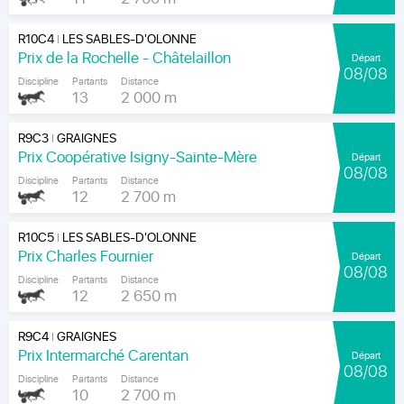
R10C4
LES SABLES-D'OLONNE
|
Prix de la Rochelle - Châtelaillon
Départ
08/08
Discipline
Partants
Distance
13
2 000 m
R9C3
GRAIGNES
|
Prix Coopérative Isigny-Sainte-Mère
Départ
08/08
Discipline
Partants
Distance
12
2 700 m
R10C5
LES SABLES-D'OLONNE
|
Prix Charles Fournier
Départ
08/08
Discipline
Partants
Distance
12
2 650 m
R9C4
GRAIGNES
|
Prix Intermarché Carentan
Départ
08/08
Discipline
Partants
Distance
10
2 700 m