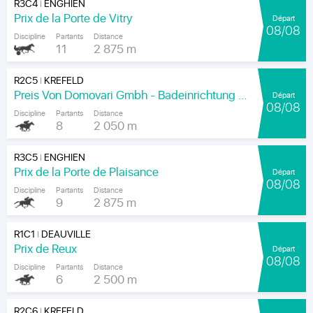
R3C4
ENGHIEN
|
Prix de la Porte de Vitry
Départ
08/08
Discipline
Partants
Distance
11
2 875 m
R2C5
KREFELD
|
Preis Von Domovari Gmbh - Badeinrichtung Auf Mass
Départ
08/08
Discipline
Partants
Distance
8
2 050 m
R3C5
ENGHIEN
|
Prix de la Porte de Plaisance
Départ
08/08
Discipline
Partants
Distance
9
2 875 m
R1C1
DEAUVILLE
|
Prix de Reux
Départ
08/08
Discipline
Partants
Distance
6
2 500 m
R2C6
KREFELD
|