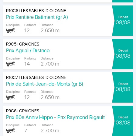
R10C6
LES SABLES-D'OLONNE
|
Prix Rantière Batiment (gr A)
Départ
08/08
Discipline
Partants
Distance
12
2 650 m
R9C5
GRAIGNES
|
Prix Agrial / Districo
Départ
08/08
Discipline
Partants
Distance
14
2 700 m
R10C7
LES SABLES-D'OLONNE
|
Prix de Saint-Jean-de-Monts (gr B)
Départ
08/08
Discipline
Partants
Distance
12
2 650 m
R9C6
GRAIGNES
|
Prix 80e Anniv Hippo - Prix Raymond Rigault
Départ
08/08
Discipline
Partants
Distance
7
2 700 m