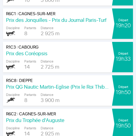
10
3 800 m
R6C1
CAGNES-SUR-MER
|
Prix des Jonquilles - Prix du Journal Paris-Turf
Départ
19h20
Discipline
Partants
Distance
8
2 925 m
R1C3
CABOURG
|
Prix des Coréopsis
Départ
19h33
Discipline
Partants
Distance
14
2 725 m
R5C8
DIEPPE
|
Prix QG Nautic Martin-Eglise (Prix le Roi Thibault)
Départ
19h50
Discipline
Partants
Distance
8
3 900 m
R6C2
CAGNES-SUR-MER
|
Prix du Trophée d'Auguste
Départ
19h50
Discipline
Partants
Distance
14
2 925 m