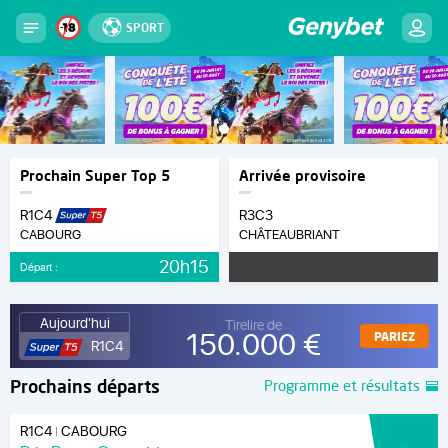
SPORT
Prochain Super Top 5
Arrivée provisoire
R1C4
R3C3
CABOURG
CHÂTEAUBRIANT
20h15
Départ :
Aujourd'hui
Tirelire de
150.000 €
PARIEZ
R1C4
Prochains départs
Programme et résultats
R1C4
CABOURG
|