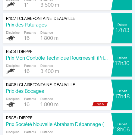
11
3 500 m
R4C7
CLAIREFONTAINE-DEAUVILLE
|
Prix des Paturages
Départ
17h13
Discipline
Partants
Distance
16
1 800 m
R5C4
DIEPPE
|
Prix Mon Contrôle Technique Rouxmesnil (Prix Jean de la Rochefoucauld)
Départ
17h30
Discipline
Partants
Distance
16
3 400 m
R4C8
CLAIREFONTAINE-DEAUVILLE
|
Prix des Bocages
Départ
17h48
Discipline
Partants
Distance
16
1 800 m
R5C5
DIEPPE
|
Prix Société Nouvelle Abraham Dépannage (Prix Arenice)
Départ
18h06
Discipline
Partants
Distance