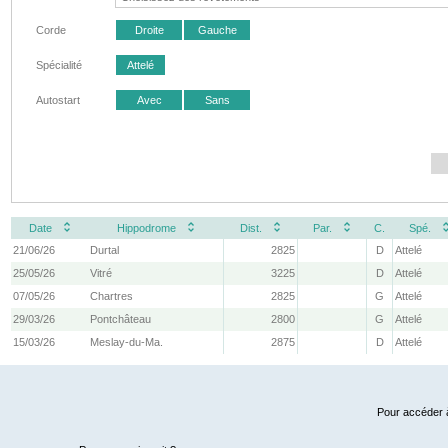
Corde
Droite
Gauche
Spécialité
Attelé
Autostart
Avec
Sans
Date
Hippodrome
Dist.
Par.
C.
Spé.
21/06/26
Durtal
2825
D
Attelé
25/05/26
Vitré
3225
D
Attelé
07/05/26
Chartres
2825
G
Attelé
29/03/26
Pontchâteau
2800
G
Attelé
15/03/26
Meslay-du-Ma.
2875
D
Attelé
Pour accéder à