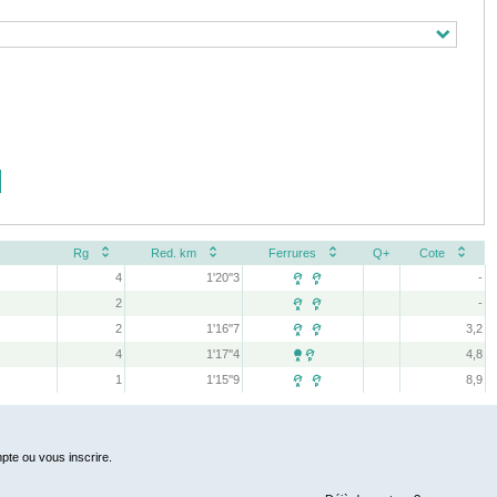
Rg
Red. km
Ferrures
Q+
Cote
4
1'20''3
-
 
2
-
 
2
1'16''7
3,2
 
4
1'17''4
4,8

1
1'15''9
8,9
 
pte ou vous inscrire.