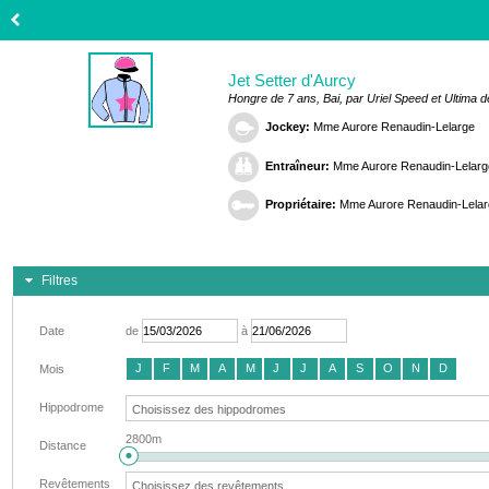
Jet Setter d'Aurcy
Hongre de 7 ans, Bai, par Uriel Speed et Ultima d
Jockey:
Mme Aurore Renaudin-Lelarge
Entraîneur:
Mme Aurore Renaudin-Lelarg
Propriétaire:
Mme Aurore Renaudin-Lelar
Filtres
Date
de
à
J
F
M
A
M
J
J
A
S
O
N
D
Mois
Hippodrome
2800m
Distance
Revêtements