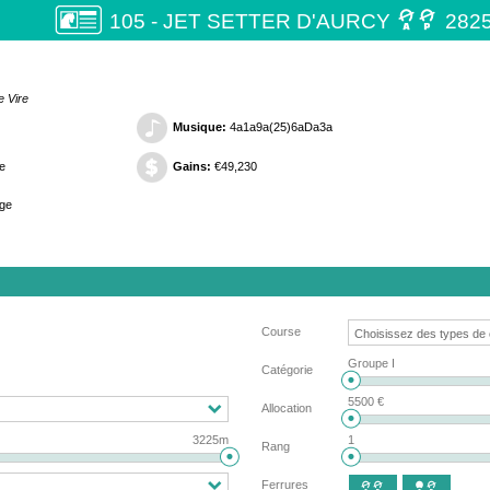

105 - JET SETTER D'AURCY
282
e Vire
Musique:
4a1a9a(25)6aDa3a
e
Gains:
€49,230
ge
Course
Groupe I
Catégorie
5500 €
Allocation
3225m
1
Rang
Ferrures

