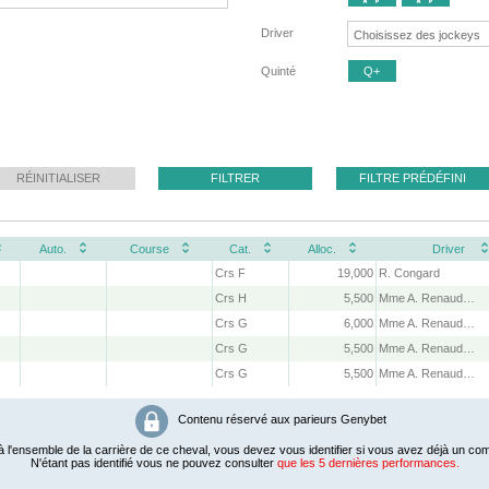
Driver
Quinté
Q+
RÉINITIALISER
FILTRER
FILTRE PRÉDÉFINI
Auto.
Course
Cat.
Alloc.
Driver
Crs F
19,000
R. Congard
Crs H
5,500
Mme A. Renaudin-Lelarge
Crs G
6,000
Mme A. Renaudin-Lelarge
Crs G
5,500
Mme A. Renaudin-Lelarge
Crs G
5,500
Mme A. Renaudin-Lelarge
Contenu réservé aux parieurs Genybet
 l'ensemble de la carrière de ce cheval, vous devez vous identifier si vous avez déjà un com
N'étant pas identifié vous ne pouvez consulter
que les 5 dernières performances.