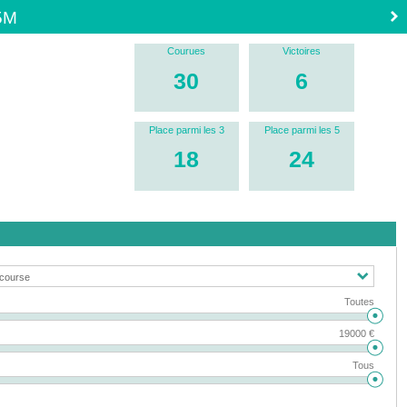
5M
Courues
Victoires
30
6
Place parmi les 3
Place parmi les 5
18
24
Toutes
19000 €
Tous