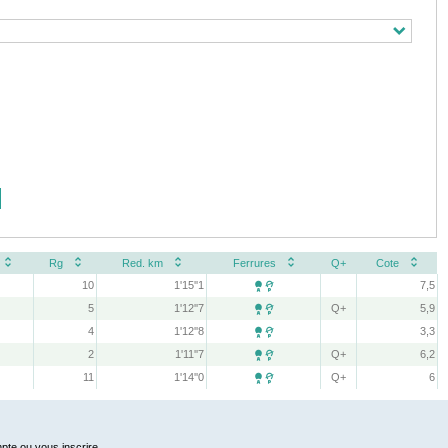
Rg
Red. km
Ferrures
Q+
Cote
10
1'15''1
7,5

5
1'12''7
Q+
5,9

4
1'12''8
3,3

2
1'11''7
Q+
6,2

11
1'14''0
Q+
6

pte ou vous inscrire.