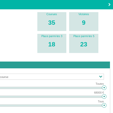
Courues
Victoires
35
9
Place parmi les 3
Place parmi les 5
18
23
Toutes
68000 €
Tous