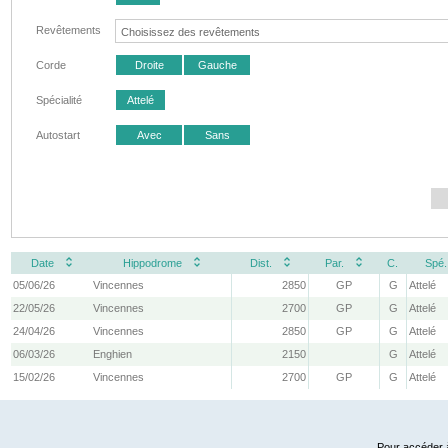
Revêtements
Corde
Droite
Gauche
Spécialité
Attelé
Autostart
Avec
Sans
Date
Hippodrome
Dist.
Par.
C.
Spé.
05/06/26
Vincennes
2850
GP
G
Attelé
22/05/26
Vincennes
2700
GP
G
Attelé
24/04/26
Vincennes
2850
GP
G
Attelé
06/03/26
Enghien
2150
G
Attelé
15/02/26
Vincennes
2700
GP
G
Attelé
Pour accéder à