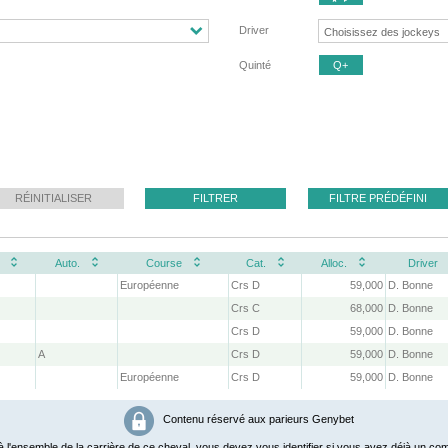
Driver
Quinté
Q+
RÉINITIALISER
FILTRER
FILTRE PRÉDÉFINI
Auto.
Course
Cat.
Alloc.
Driver
Européenne
Crs D
59,000
D. Bonne
Crs C
68,000
D. Bonne
Crs D
59,000
D. Bonne
A
Crs D
59,000
D. Bonne
Européenne
Crs D
59,000
D. Bonne
Contenu réservé aux parieurs Genybet
 l'ensemble de la carrière de ce cheval, vous devez vous identifier si vous avez déjà un com