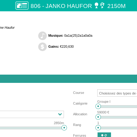

806 - JANKO HAUFOR
2150M
ine Haufor
Musique:
0a1a(25)2a1a0a0a
Gains:
€220,630
Course
Groupe I
Catégorie
59000 €
Allocation
2850m
1
Rang
Ferrures
