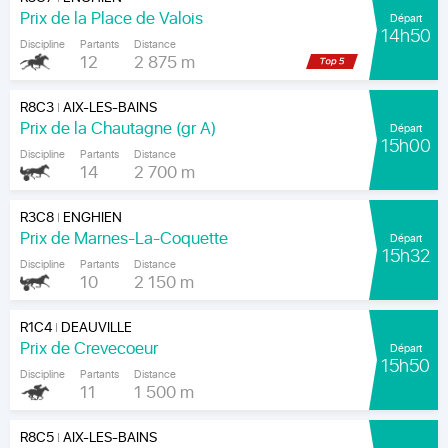
Prix de la Place de Valois
Départ
14h50
Discipline
Partants
Distance
12
2 875 m
R8C3
AIX-LES-BAINS
|
Prix de la Chautagne (gr A)
Départ
15h00
Discipline
Partants
Distance
14
2 700 m
R3C8
ENGHIEN
|
Prix de Marnes-La-Coquette
Départ
15h32
Discipline
Partants
Distance
10
2 150 m
R1C4
DEAUVILLE
|
Prix de Crevecoeur
Départ
15h50
Discipline
Partants
Distance
11
1 500 m
R8C5
AIX-LES-BAINS
|