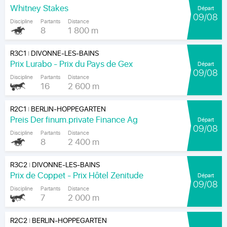
Whitney Stakes
Départ
09/08
Discipline
Partants
Distance
8
1 800 m
R3C1
DIVONNE-LES-BAINS
|
Prix Lurabo - Prix du Pays de Gex
Départ
09/08
Discipline
Partants
Distance
16
2 600 m
R2C1
BERLIN-HOPPEGARTEN
|
Preis Der finum.private Finance Ag
Départ
09/08
Discipline
Partants
Distance
8
2 400 m
R3C2
DIVONNE-LES-BAINS
|
Prix de Coppet - Prix Hôtel Zenitude
Départ
09/08
Discipline
Partants
Distance
7
2 000 m
R2C2
BERLIN-HOPPEGARTEN
|