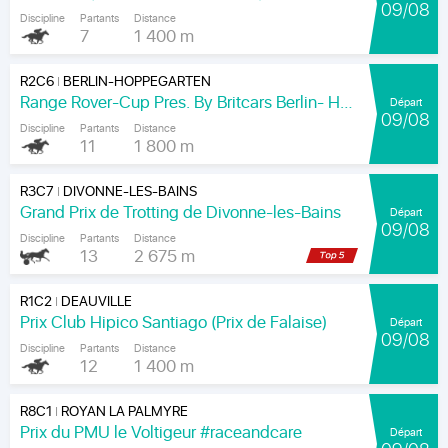
09/08
Discipline
Partants
Distance
7
1 400 m
R2C6
BERLIN-HOPPEGARTEN
|
Range Rover-Cup Pres. By Britcars Berlin- Hoppegartener Stutenp.
Départ
09/08
Discipline
Partants
Distance
11
1 800 m
R3C7
DIVONNE-LES-BAINS
|
Grand Prix de Trotting de Divonne-les-Bains
Départ
09/08
Discipline
Partants
Distance
13
2 675 m
R1C2
DEAUVILLE
|
Prix Club Hipico Santiago (Prix de Falaise)
Départ
09/08
Discipline
Partants
Distance
12
1 400 m
R8C1
ROYAN LA PALMYRE
|
Prix du PMU le Voltigeur #raceandcare
Départ