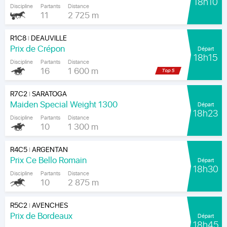
18h10
Discipline
Partants
Distance
11
2 725 m
R1C8
DEAUVILLE
|
Prix de Crépon
Départ
18h15
Discipline
Partants
Distance
16
1 600 m
R7C2
SARATOGA
|
Maiden Special Weight 1300
Départ
18h23
Discipline
Partants
Distance
10
1 300 m
R4C5
ARGENTAN
|
Prix Ce Bello Romain
Départ
18h30
Discipline
Partants
Distance
10
2 875 m
R5C2
AVENCHES
|
Prix de Bordeaux
Départ
18h45