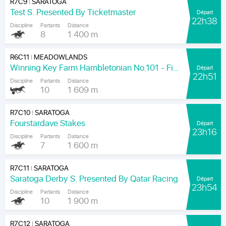
R7C9
SARATOGA
|
Test S. Presented By Ticketmaster
Départ
22h38
Discipline
Partants
Distance
8
1 400 m
R6C11
MEADOWLANDS
|
Winning Key Farm Hambletonian No.101 - Final
Départ
22h51
Discipline
Partants
Distance
10
1 609 m
R7C10
SARATOGA
|
Fourstardave Stakes
Départ
23h16
Discipline
Partants
Distance
7
1 600 m
R7C11
SARATOGA
|
Saratoga Derby S. Presented By Qatar Racing
Départ
23h54
Discipline
Partants
Distance
10
1 900 m
R7C12
SARATOGA
|