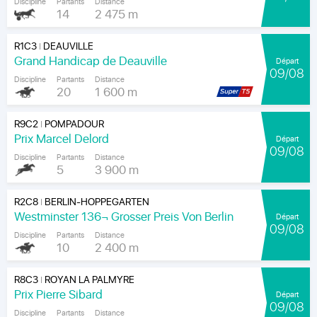
Discipline
Partants
Distance
14
2 475 m
R1C3
DEAUVILLE
|
Grand Handicap de Deauville
Départ
09/08
Discipline
Partants
Distance
20
1 600 m
R9C2
POMPADOUR
|
Prix Marcel Delord
Départ
09/08
Discipline
Partants
Distance
5
3 900 m
R2C8
BERLIN-HOPPEGARTEN
|
Westminster 136¬ Grosser Preis Von Berlin
Départ
09/08
Discipline
Partants
Distance
10
2 400 m
R8C3
ROYAN LA PALMYRE
|
Prix Pierre Sibard
Départ
09/08
Discipline
Partants
Distance