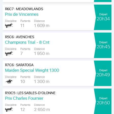
R6C7
MEADOWLANDS
|
Prix de Vincennes
Départ
20h34
Discipline
Partants
Distance
11
1 609 m
R5C6
AVENCHES
|
Champions Trial - 8 Cnt
Départ
20h45
Discipline
Partants
Distance
7
1 950 m
R7C6
SARATOGA
|
Maiden Special Weight 1300
Départ
20h49
Discipline
Partants
Distance
10
1 300 m
R10C5
LES SABLES-D'OLONNE
|
Prix Charles Fournier
Départ
20h50
Discipline
Partants
Distance
12
2 650 m