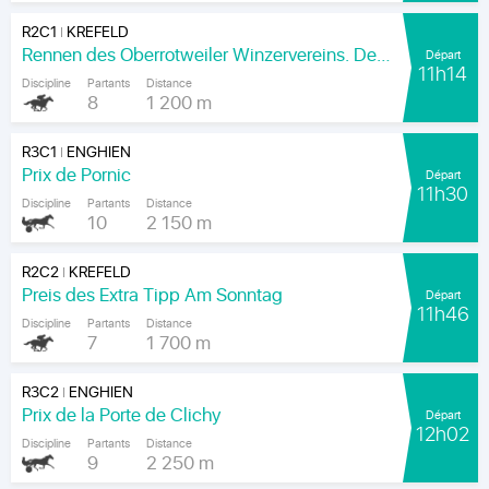
R2C1
KREFELD
|
Rennen des Oberrotweiler Winzervereins. Der Klassiker Am Kaiser.
Départ
11h14
Discipline
Partants
Distance
8
1 200 m
R3C1
ENGHIEN
|
Prix de Pornic
Départ
11h30
Discipline
Partants
Distance
10
2 150 m
R2C2
KREFELD
|
Preis des Extra Tipp Am Sonntag
Départ
11h46
Discipline
Partants
Distance
7
1 700 m
R3C2
ENGHIEN
|
Prix de la Porte de Clichy
Départ
12h02
Discipline
Partants
Distance
9
2 250 m