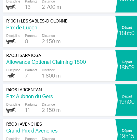
Discipline
Partants
Distance
13
2 700 m
R10C1
LES SABLES-D'OLONNE
|
Prix de Luçon
Départ
18h50
Discipline
Partants
Distance
8
2 150 m
R7C3
SARATOGA
|
Allowance Optional Claiming 1800
Départ
18h59
Discipline
Partants
Distance
7
1 800 m
R4C6
ARGENTAN
|
Prix Aubrion du Gers
Départ
19h00
Discipline
Partants
Distance
11
2 150 m
R5C3
AVENCHES
|
Grand Prix d'Avenches
Départ
19h15
Discipline
Partants
Distance