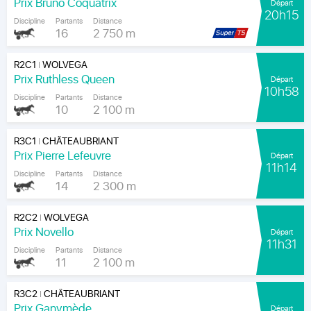
Prix Bruno Coquatrix
Départ
20h15
Discipline
Partants
Distance
16
2 750 m
R2C1
WOLVEGA
|
Prix Ruthless Queen
Départ
10h58
Discipline
Partants
Distance
10
2 100 m
R3C1
CHÂTEAUBRIANT
|
Prix Pierre Lefeuvre
Départ
11h14
Discipline
Partants
Distance
14
2 300 m
R2C2
WOLVEGA
|
Prix Novello
Départ
11h31
Discipline
Partants
Distance
11
2 100 m
R3C2
CHÂTEAUBRIANT
|
Prix Ganymède
Départ