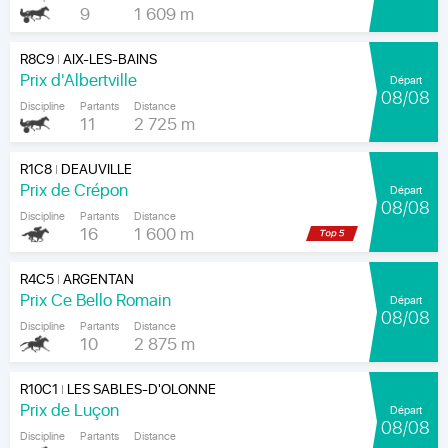
9
1 609 m
R8C9
AIX-LES-BAINS
|
Prix d'Albertville
Départ
08/08
Discipline
Partants
Distance
11
2 725 m
R1C8
DEAUVILLE
|
Prix de Crépon
Départ
08/08
Discipline
Partants
Distance
16
1 600 m
R4C5
ARGENTAN
|
Prix Ce Bello Romain
Départ
08/08
Discipline
Partants
Distance
10
2 875 m
R10C1
LES SABLES-D'OLONNE
|
Prix de Luçon
Départ
08/08
Discipline
Partants
Distance