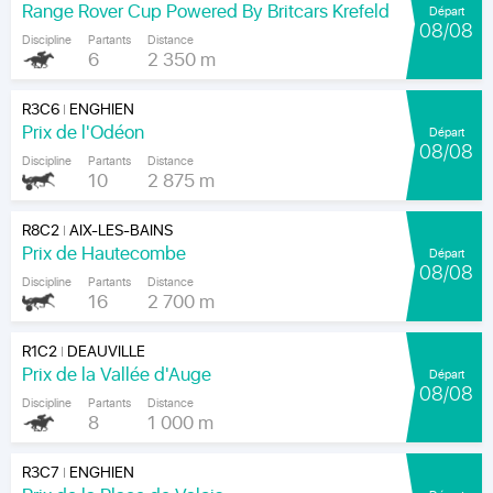
Range Rover Cup Powered By Britcars Krefeld
Départ
08/08
Discipline
Partants
Distance
6
2 350 m
R3C6
ENGHIEN
|
Prix de l'Odéon
Départ
08/08
Discipline
Partants
Distance
10
2 875 m
R8C2
AIX-LES-BAINS
|
Prix de Hautecombe
Départ
08/08
Discipline
Partants
Distance
16
2 700 m
R1C2
DEAUVILLE
|
Prix de la Vallée d'Auge
Départ
08/08
Discipline
Partants
Distance
8
1 000 m
R3C7
ENGHIEN
|