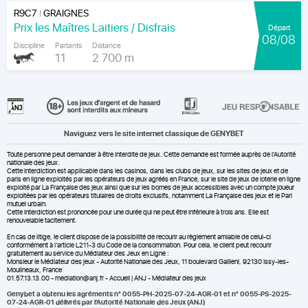
R9C7
GRAIGNES
|
Prix les Maîtres Laitiers / Disfrais
Départ
08/08
Discipline
Partants
Distance
11
2 700 m
Naviguez vers le site internet classique de GENYBET
Toute personne peut demander à être interdite de jeux. Cette demande est formée auprès de l'Autorité
nationale des jeux.
Cette interdiction est applicable dans les casinos, dans les clubs de jeux, sur les sites de jeux et de
paris en ligne exploités par les opérateurs de jeux agréés en France, sur le site de jeux de loterie en ligne
exploité par La Française des jeux ainsi que sur les bornes de jeux accessibles avec un compte joueur
exploitées par les opérateurs titulaires de droits exclusifs, notamment La Française des jeux et le Pari
mutuel urbain.
Cette interdiction est prononcée pour une durée qui ne peut être inférieure à trois ans. Elle est
renouvelable tacitement.
En cas de litige, le client dispose de la possibilité de recourir au règlement amiable de celui-ci
conformément à l’article L211-3 du Code de la consommation. Pour cela, le client peut recourir
gratuitement au service du Médiateur des Jeux en Ligne :
Monsieur le Médiateur des jeux - Autorité Nationale des Jeux, 11 boulevard Gallieni, 92130 Issy-les-
Moulineaux, France
01.57.13.13.00 - mediation@anj.fr -
Accueil | ANJ - Médiateur des jeux
Genybet a obtenu les agréments n° 0055-PH-2025-07-24-AGR-01 et n° 0055-PS-2025-
07-24-AGR-01 délivrés par l'Autorité Nationale des Jeux (ANJ)