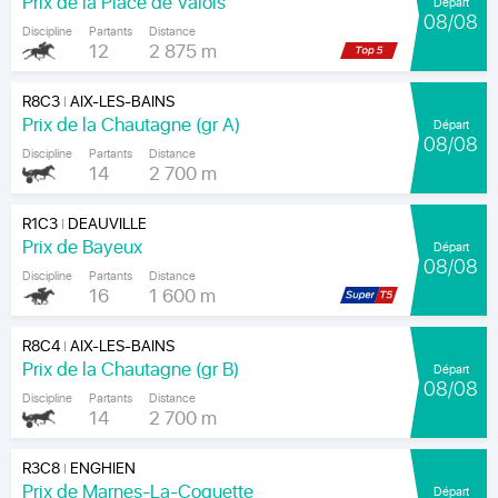
Prix de la Place de Valois
Départ
08/08
Discipline
Partants
Distance
12
2 875 m
R8C3
AIX-LES-BAINS
|
Prix de la Chautagne (gr A)
Départ
08/08
Discipline
Partants
Distance
14
2 700 m
R1C3
DEAUVILLE
|
Prix de Bayeux
Départ
08/08
Discipline
Partants
Distance
16
1 600 m
R8C4
AIX-LES-BAINS
|
Prix de la Chautagne (gr B)
Départ
08/08
Discipline
Partants
Distance
14
2 700 m
R3C8
ENGHIEN
|
Prix de Marnes-La-Coquette
Départ