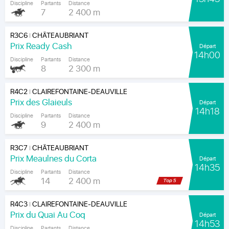
Discipline
Partants
Distance
7
2 400 m
R3C6
CHÂTEAUBRIANT
|
Prix Ready Cash
Départ
14h00
Discipline
Partants
Distance
8
2 300 m
R4C2
CLAIREFONTAINE-DEAUVILLE
|
Prix des Glaieuls
Départ
14h18
Discipline
Partants
Distance
9
2 400 m
R3C7
CHÂTEAUBRIANT
|
Prix Meaulnes du Corta
Départ
14h35
Discipline
Partants
Distance
14
2 400 m
R4C3
CLAIREFONTAINE-DEAUVILLE
|
Prix du Quai Au Coq
Départ
14h53
Discipline
Partants
Distance