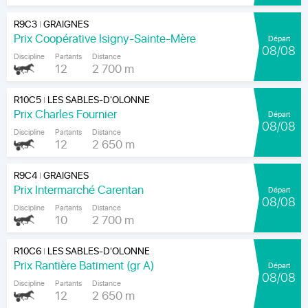
R9C3
GRAIGNES
|
Prix Coopérative Isigny-Sainte-Mère
Départ
08/08
Discipline
Partants
Distance
12
2 700 m
R10C5
LES SABLES-D'OLONNE
|
Prix Charles Fournier
Départ
08/08
Discipline
Partants
Distance
12
2 650 m
R9C4
GRAIGNES
|
Prix Intermarché Carentan
Départ
08/08
Discipline
Partants
Distance
10
2 700 m
R10C6
LES SABLES-D'OLONNE
|
Prix Rantière Batiment (gr A)
Départ
08/08
Discipline
Partants
Distance
12
2 650 m