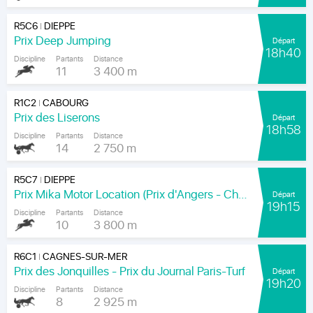
R5C6
DIEPPE
|
Prix Deep Jumping
Départ
18h40
Discipline
Partants
Distance
11
3 400 m
R1C2
CABOURG
|
Prix des Liserons
Départ
18h58
Discipline
Partants
Distance
14
2 750 m
R5C7
DIEPPE
|
Prix Mika Motor Location (Prix d'Angers - Chamionnat Paris-Turf des Apprentis-Jeunes-Jockeys)
Départ
19h15
Discipline
Partants
Distance
10
3 800 m
R6C1
CAGNES-SUR-MER
|
Prix des Jonquilles - Prix du Journal Paris-Turf
Départ
19h20
Discipline
Partants
Distance
8
2 925 m