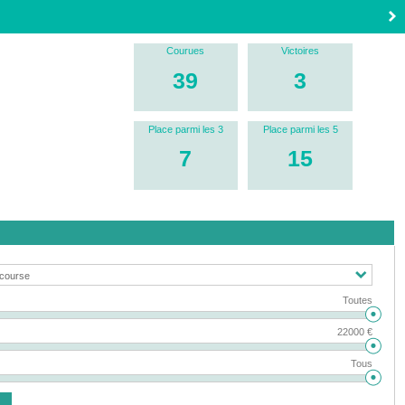
Courues
Victoires
39
3
Place parmi les 3
Place parmi les 5
7
15
Toutes
22000 €
Tous
