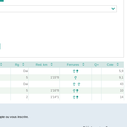
Rg
Red. km
Ferrures
Q+
Cote
Dai
5,9

5
1'15''8
9,1

Dai
43
 
5
1'16''8
10

2
1'14''1
14

pte ou vous inscrire.