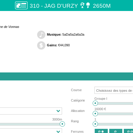

310 - JAG D'URZY
2650M
ane de Vonnas
Musique:
5aDa5a2a6a3a
Gains:
€44,090
Course
Groupe I
Catégorie
16000 €
Allocation
3000m
1
Rang
Ferrures


