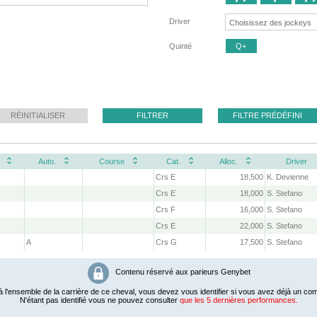
Driver
Quinté
Q+
RÉINITIALISER
FILTRER
FILTRE PRÉDÉFINI
Auto.
Course
Cat.
Alloc.
Driver
Crs E
18,500
K. Devienne
Crs E
18,000
S. Stefano
Crs F
16,000
S. Stefano
Crs E
22,000
S. Stefano
A
Crs G
17,500
S. Stefano
Contenu réservé aux parieurs Genybet
 l'ensemble de la carrière de ce cheval, vous devez vous identifier si vous avez déjà un com
N'étant pas identifié vous ne pouvez consulter
que les 5 dernières performances.