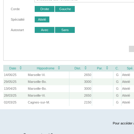
Corde
Droite
Gauche
Spécialité
Attelé
Autostart
Avec
Sans
Date
Hippodrome
Dist.
Par.
C.
Spé.
14/06/25
Marseille-Vi.
2650
G
Attelé
29/05/25
Marseille-Bo.
3000
G
Attelé
13/04/25
Marseille-Bo.
3000
G
Attelé
28/03/25
Marseille-Vi.
2650
G
Attelé
02/03/25
Cagnes-sur-M.
2150
G
Attelé
Pour accéder à