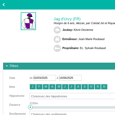
Jag d'Urzy (FR)
Hongre de 6 ans, Alezan, par Coktail Jet et Ray
Jockey:
Kévin Devienne
Entraîneur:
Jean-Marie Roubaud
Propriétaire:
Ec. Sylvain Roubaud
Filtres
Date
de
à
J
F
M
A
M
J
J
A
S
O
N
D
Mois
Hippodrome
2150m
Distance
Revêtements