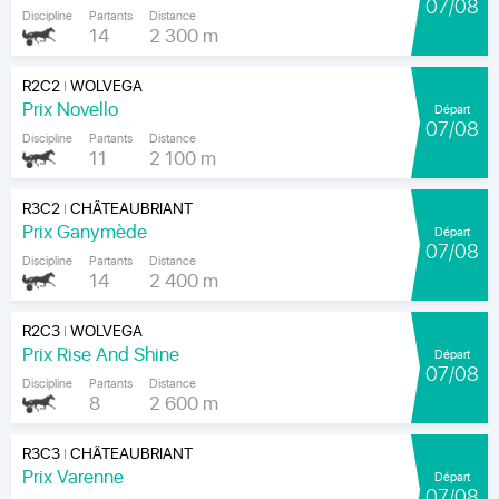
07/08
Discipline
Partants
Distance
14
2 300 m
R2C2
WOLVEGA
|
Prix Novello
Départ
07/08
Discipline
Partants
Distance
11
2 100 m
R3C2
CHÂTEAUBRIANT
|
Prix Ganymède
Départ
07/08
Discipline
Partants
Distance
14
2 400 m
R2C3
WOLVEGA
|
Prix Rise And Shine
Départ
07/08
Discipline
Partants
Distance
8
2 600 m
R3C3
CHÂTEAUBRIANT
|
Prix Varenne
Départ
07/08