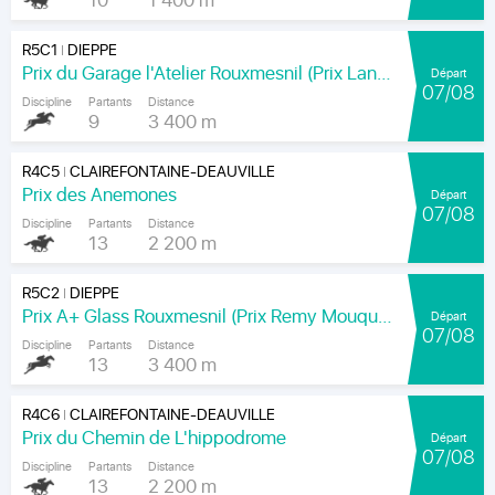
10
1 400 m
R5C1
DIEPPE
|
Prix du Garage l'Atelier Rouxmesnil (Prix Lands End)
Départ
07/08
Discipline
Partants
Distance
9
3 400 m
R4C5
CLAIREFONTAINE-DEAUVILLE
|
Prix des Anemones
Départ
07/08
Discipline
Partants
Distance
13
2 200 m
R5C2
DIEPPE
|
Prix A+ Glass Rouxmesnil (Prix Remy Mouquet)
Départ
07/08
Discipline
Partants
Distance
13
3 400 m
R4C6
CLAIREFONTAINE-DEAUVILLE
|
Prix du Chemin de L'hippodrome
Départ
07/08
Discipline
Partants
Distance
13
2 200 m