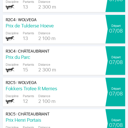
Discipline
Partants
Distance
13
2 300 m
R2C4
WOLVEGA
|
Prix de Tulderse Hoeve
Départ
07/08
Discipline
Partants
Distance
13
2 100 m
R3C4
CHÂTEAUBRIANT
|
Prix du Parc
Départ
07/08
Discipline
Partants
Distance
15
2 300 m
R2C5
WOLVEGA
|
Fokkers Trofee R Merries
Départ
07/08
Discipline
Partants
Distance
12
2 100 m
R3C5
CHÂTEAUBRIANT
|
Prix Henri Portais
Départ
07/08
Discipline
Partants
Distance