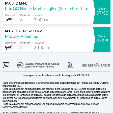
R5C8
DIEPPE
|
Prix QG Nautic Martin-Eglise (Prix le Roi Thibault)
Départ
07/08
Discipline
Partants
Distance
8
3 900 m
R6C7
CAGNES-SUR-MER
|
Prix des Alouettes
Départ
07/08
Discipline
Partants
Distance
8
2 150 m
Naviguez vers le site internet classique de GENYBET
Toute personne peut demander à être interdite de jeux. Cette demande est formée auprès de l'Autorité
nationale des jeux.
Cette interdiction est applicable dans les casinos, dans les clubs de jeux, sur les sites de jeux et de
paris en ligne exploités par les opérateurs de jeux agréés en France, sur le site de jeux de loterie en ligne
exploité par La Française des jeux ainsi que sur les bornes de jeux accessibles avec un compte joueur
exploitées par les opérateurs titulaires de droits exclusifs, notamment La Française des jeux et le Pari
mutuel urbain.
Cette interdiction est prononcée pour une durée qui ne peut être inférieure à trois ans. Elle est
renouvelable tacitement.