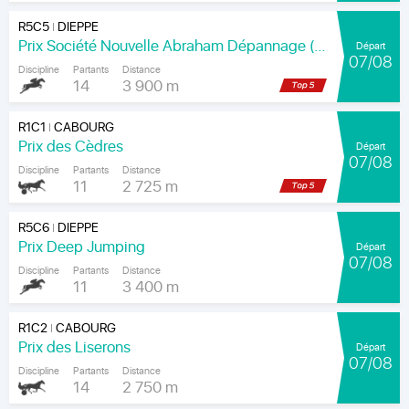
R5C5
DIEPPE
|
Prix Société Nouvelle Abraham Dépannage (Prix Arenice)
Départ
07/08
Discipline
Partants
Distance
14
3 900 m
R1C1
CABOURG
|
Prix des Cèdres
Départ
07/08
Discipline
Partants
Distance
11
2 725 m
R5C6
DIEPPE
|
Prix Deep Jumping
Départ
07/08
Discipline
Partants
Distance
11
3 400 m
R1C2
CABOURG
|
Prix des Liserons
Départ
07/08
Discipline
Partants
Distance
14
2 750 m