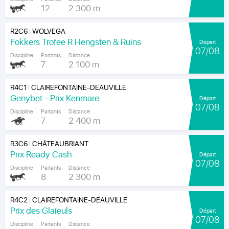
12
2 300 m
R2C6
WOLVEGA
|
Fokkers Trofee R Hengsten & Ruins
Départ
07/08
Discipline
Partants
Distance
7
2 100 m
R4C1
CLAIREFONTAINE-DEAUVILLE
|
Genybet - Prix Kenmare
Départ
07/08
Discipline
Partants
Distance
7
2 400 m
R3C6
CHÂTEAUBRIANT
|
Prix Ready Cash
Départ
07/08
Discipline
Partants
Distance
8
2 300 m
R4C2
CLAIREFONTAINE-DEAUVILLE
|
Prix des Glaieuls
Départ
07/08
Discipline
Partants
Distance