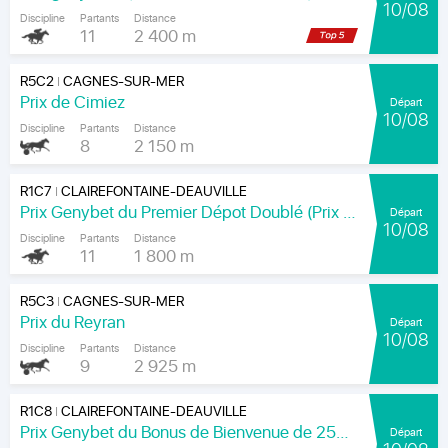
10/08
Discipline
Partants
Distance
11
2 400 m
R5C2
CAGNES-SUR-MER
|
Prix de Cimiez
Départ
10/08
Discipline
Partants
Distance
8
2 150 m
R1C7
CLAIREFONTAINE-DEAUVILLE
|
Prix Genybet du Premier Dépot Doublé (Prix The Wonder)
Départ
10/08
Discipline
Partants
Distance
11
1 800 m
R5C3
CAGNES-SUR-MER
|
Prix du Reyran
Départ
10/08
Discipline
Partants
Distance
9
2 925 m
R1C8
CLAIREFONTAINE-DEAUVILLE
|
Prix Genybet du Bonus de Bienvenue de 250 Euros (Prix Ramsin)
Départ