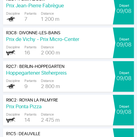
Prix Jean-Pierre Fabrègue
Départ
09/08
Discipline
Partants
Distance
7
1 200 m
R3C8
DIVONNE-LES-BAINS
|
Prix de Vichy - Prix Micro-Center
Départ
09/08
Discipline
Partants
Distance
16
2 000 m
R2C7
BERLIN-HOPPEGARTEN
|
Hoppegartener Steherpreis
Départ
09/08
Discipline
Partants
Distance
9
2 800 m
R9C2
ROYAN LA PALMYRE
|
Prix Ponta Pizza
Départ
09/08
Discipline
Partants
Distance
14
2 475 m
R1C5
DEAUVILLE
|