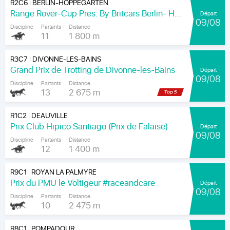
R2C6
BERLIN-HOPPEGARTEN
|
Range Rover-Cup Pres. By Britcars Berlin- Hoppegartener Stutenp.
Départ
09/08
Discipline
Partants
Distance
11
1 800 m
R3C7
DIVONNE-LES-BAINS
|
Grand Prix de Trotting de Divonne-les-Bains
Départ
09/08
Discipline
Partants
Distance
13
2 675 m
R1C2
DEAUVILLE
|
Prix Club Hipico Santiago (Prix de Falaise)
Départ
09/08
Discipline
Partants
Distance
12
1 400 m
R9C1
ROYAN LA PALMYRE
|
Prix du PMU le Voltigeur #raceandcare
Départ
09/08
Discipline
Partants
Distance
10
2 475 m
R8C1
POMPADOUR
|