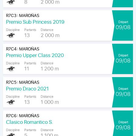
8
2 000 m
R7C3
MAROÑAS
|
Premio Sub Princess 2019
Départ
09/08
Discipline
Partants
Distance
13
2 000 m
R7C4
MAROÑAS
|
Premio Upper Class 2020
Départ
09/08
Discipline
Partants
Distance
11
1 200 m
R7C5
MAROÑAS
|
Premio Draco 2021
Départ
09/08
Discipline
Partants
Distance
13
1 000 m
R7C6
MAROÑAS
|
Clasico Romantico S.
Départ
09/08
Discipline
Partants
Distance
5
1 100 m