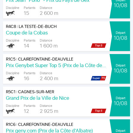
Prix Jean "Pono" - Prix du Pays de Gex
Départ
10/08
Discipline
Partants
Distance
15
2 600 m
R4C8
LA TESTE-DE-BUCH
|
Coupe de la Cobas
Départ
10/08
Discipline
Partants
Distance
14
1 600 m
R1C5
CLAIREFONTAINE-DEAUVILLE
|
Prix Genybet Super Top 5 (Prix de la Côte de Nacre)
Départ
10/08
Discipline
Partants
Distance
16
2 400 m
R5C1
CAGNES-SUR-MER
|
Grand Prix de la Ville de Nice
Départ
10/08
Discipline
Partants
Distance
12
2 925 m
R1C6
CLAIREFONTAINE-DEAUVILLE
|
Prix geny.com (Prix de la Côte d'Albatre)
Départ