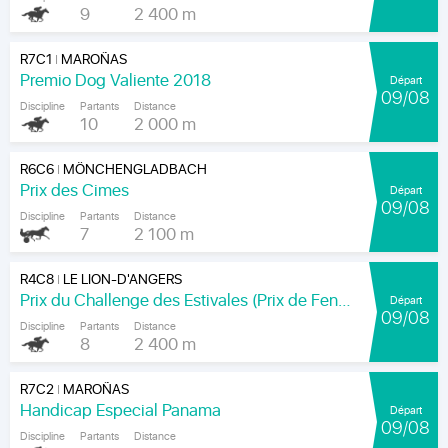
9
2 400 m
R7C1
MAROÑAS
|
Premio Dog Valiente 2018
Départ
09/08
Discipline
Partants
Distance
10
2 000 m
R6C6
MÖNCHENGLADBACH
|
Prix des Cimes
Départ
09/08
Discipline
Partants
Distance
7
2 100 m
R4C8
LE LION-D'ANGERS
|
Prix du Challenge des Estivales (Prix de Feneu)
Départ
09/08
Discipline
Partants
Distance
8
2 400 m
R7C2
MAROÑAS
|
Handicap Especial Panama
Départ
09/08
Discipline
Partants
Distance