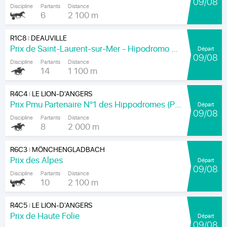
09/08
Discipline
Partants
Distance
6
2 100 m
R1C8
DEAUVILLE
|
Prix de Saint-Laurent-sur-Mer - Hipodromo de Maronas
Départ
09/08
Discipline
Partants
Distance
14
1 100 m
R4C4
LE LION-D'ANGERS
|
Prix Pmu Partenaire N°1 des Hippodromes (Prix du Moulin de Varennes)
Départ
09/08
Discipline
Partants
Distance
8
2 000 m
R6C3
MÖNCHENGLADBACH
|
Prix des Alpes
Départ
09/08
Discipline
Partants
Distance
10
2 100 m
R4C5
LE LION-D'ANGERS
|
Prix de Haute Folie
Départ
09/08