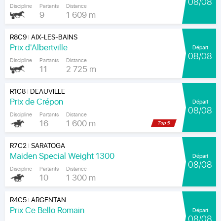
08/08
Discipline
Partants
Distance
9
1 609 m
R8C9
AIX-LES-BAINS
|
Prix d'Albertville
Départ
08/08
Discipline
Partants
Distance
11
2 725 m
R1C8
DEAUVILLE
|
Prix de Crépon
Départ
08/08
Discipline
Partants
Distance
16
1 600 m
R7C2
SARATOGA
|
Maiden Special Weight 1300
Départ
08/08
Discipline
Partants
Distance
10
1 300 m
R4C5
ARGENTAN
|
Prix Ce Bello Romain
Départ
08/08