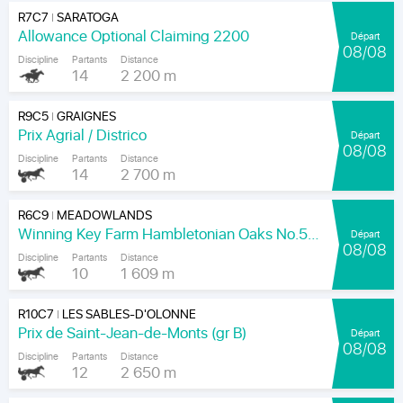
R7C7
SARATOGA
|
Allowance Optional Claiming 2200
Départ
08/08
Discipline
Partants
Distance
14
2 200 m
R9C5
GRAIGNES
|
Prix Agrial / Districo
Départ
08/08
Discipline
Partants
Distance
14
2 700 m
R6C9
MEADOWLANDS
|
Winning Key Farm Hambletonian Oaks No.56 - Final
Départ
08/08
Discipline
Partants
Distance
10
1 609 m
R10C7
LES SABLES-D'OLONNE
|
Prix de Saint-Jean-de-Monts (gr B)
Départ
08/08
Discipline
Partants
Distance
12
2 650 m