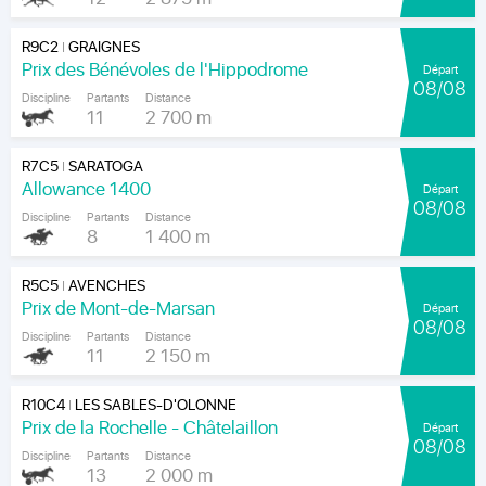
R9C2
GRAIGNES
|
Prix des Bénévoles de l'Hippodrome
Départ
08/08
Discipline
Partants
Distance
11
2 700 m
R7C5
SARATOGA
|
Allowance 1400
Départ
08/08
Discipline
Partants
Distance
8
1 400 m
R5C5
AVENCHES
|
Prix de Mont-de-Marsan
Départ
08/08
Discipline
Partants
Distance
11
2 150 m
R10C4
LES SABLES-D'OLONNE
|
Prix de la Rochelle - Châtelaillon
Départ
08/08
Discipline
Partants
Distance
13
2 000 m