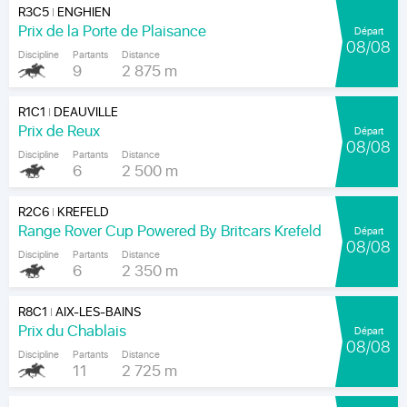
R3C5
ENGHIEN
|
Prix de la Porte de Plaisance
Départ
08/08
Discipline
Partants
Distance
9
2 875 m
R1C1
DEAUVILLE
|
Prix de Reux
Départ
08/08
Discipline
Partants
Distance
6
2 500 m
R2C6
KREFELD
|
Range Rover Cup Powered By Britcars Krefeld
Départ
08/08
Discipline
Partants
Distance
6
2 350 m
R8C1
AIX-LES-BAINS
|
Prix du Chablais
Départ
08/08
Discipline
Partants
Distance
11
2 725 m