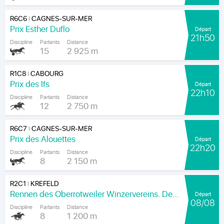
R6C6
CAGNES-SUR-MER
|
Prix Esther Duflo
Départ
21h50
Discipline
Partants
Distance
15
2 925 m
R1C8
CABOURG
|
Prix des Ifs
Départ
22h10
Discipline
Partants
Distance
12
2 750 m
R6C7
CAGNES-SUR-MER
|
Prix des Alouettes
Départ
22h20
Discipline
Partants
Distance
8
2 150 m
R2C1
KREFELD
|
Rennen des Oberrotweiler Winzervereins. Der Klassiker Am Kaiser.
Départ
08/08
Discipline
Partants
Distance
8
1 200 m