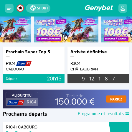
SPORT
Prochain Super Top 5
Arrivée définitive
R1C4
R3C4
CABOURG
CHÂTEAUBRIANT
20h15
9 - 12 - 1 - 8 - 7
Départ :
Aujourd'hui
Tirelire de
150.000 €
PARIEZ
R1C4
Prochains départs
Programme et résultats
R1C4
CABOURG
|