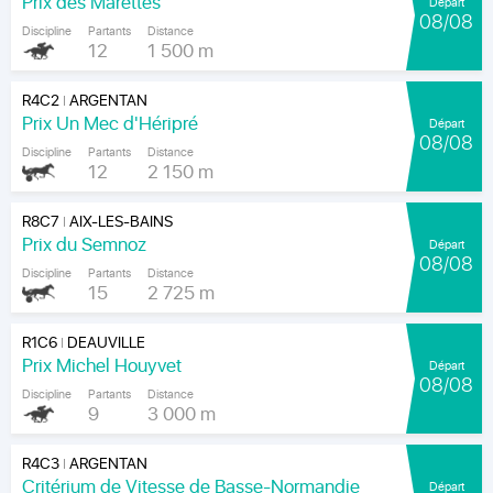
Prix des Marettes
Départ
08/08
Discipline
Partants
Distance
12
1 500 m
R4C2
ARGENTAN
|
Prix Un Mec d'Héripré
Départ
08/08
Discipline
Partants
Distance
12
2 150 m
R8C7
AIX-LES-BAINS
|
Prix du Semnoz
Départ
08/08
Discipline
Partants
Distance
15
2 725 m
R1C6
DEAUVILLE
|
Prix Michel Houyvet
Départ
08/08
Discipline
Partants
Distance
9
3 000 m
R4C3
ARGENTAN
|
Critérium de Vitesse de Basse-Normandie
Départ