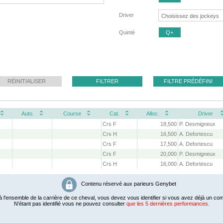
Driver
Quinté
Q+
RÉINITIALISER
FILTRER
FILTRE PRÉDÉFINI
Auto.
Course
Cat.
Alloc.
Driver
Crs F
18,500
P. Desmigneux
Crs H
16,500
A. Defortescu
Crs F
17,500
A. Defortescu
Crs F
20,000
P. Desmigneux
Crs H
16,000
A. Defortescu
Contenu réservé aux parieurs Genybet
 l'ensemble de la carrière de ce cheval, vous devez vous identifier si vous avez déjà un com
N'étant pas identifié vous ne pouvez consulter
que les 5 dernières performances.