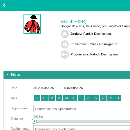
Infaillible (FR)
Hongre de 8 ans, Bai Foncé, par Singalo et Cann
Jockey:
Patrick Desmigneux
Entraîneur:
Patrick Desmigneux
Propriétaire:
Patrick Desmigneux
Filtres
Date
de
à
J
F
M
A
M
J
J
A
S
O
N
D
Mois
Hippodrome
2425m
Distance
Revêtements