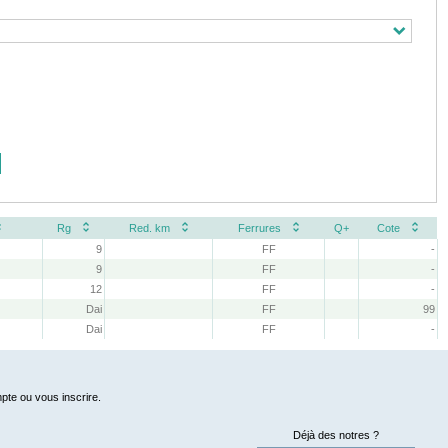
Rg
Red. km
Ferrures
Q+
Cote
9
FF
-
9
FF
-
12
FF
-
Dai
FF
99
Dai
FF
-
pte ou vous inscrire.
Déjà des notres ?