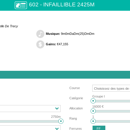
602 - INFAILLIBLE 2425M
elle De Trecy
Musique:
9m0mDaDm(25)DmDm
Gains:
€47,155
Course
Groupe I
Catégorie
16000 €
Allocation
2750m
1
Rang
FF
Ferrures