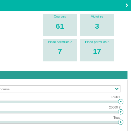
Courues
Victoires
61
3
Place parmi les 3
Place parmi les 5
7
17
Toutes
20000 €
Tous