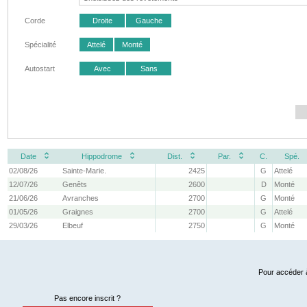
Corde
Droite
Gauche
Spécialité
Attelé
Monté
Autostart
Avec
Sans
Date
Hippodrome
Dist.
Par.
C.
Spé.
02/08/26
Sainte-Marie.
2425
G
Attelé
12/07/26
Genêts
2600
D
Monté
21/06/26
Avranches
2700
G
Monté
01/05/26
Graignes
2700
G
Attelé
29/03/26
Elbeuf
2750
G
Monté
Pour accéder à
Pas encore inscrit ?