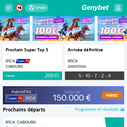
SPORT
Prochain Super Top 5
Arrivée définitive
R1C4
R5C9
CABOURG
SARATOGA
20h15
5 - 10 - 7 - 2 - 4
Départ :
Aujourd'hui
Tirelire de
150.000 €
PARIEZ
R1C4
Prochains départs
Programme et résultats
R1C4
CABOURG
|