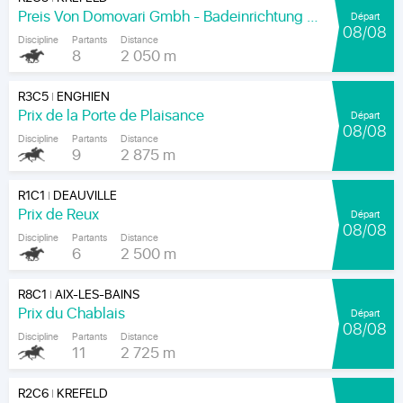
Preis Von Domovari Gmbh - Badeinrichtung Auf Mass
Départ
08/08
Discipline
Partants
Distance
8
2 050 m
R3C5
ENGHIEN
|
Prix de la Porte de Plaisance
Départ
08/08
Discipline
Partants
Distance
9
2 875 m
R1C1
DEAUVILLE
|
Prix de Reux
Départ
08/08
Discipline
Partants
Distance
6
2 500 m
R8C1
AIX-LES-BAINS
|
Prix du Chablais
Départ
08/08
Discipline
Partants
Distance
11
2 725 m
R2C6
KREFELD
|