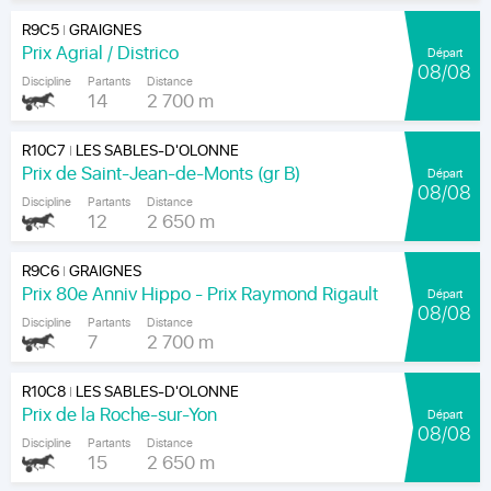
R9C5
GRAIGNES
|
Prix Agrial / Districo
Départ
08/08
Discipline
Partants
Distance
14
2 700 m
R10C7
LES SABLES-D'OLONNE
|
Prix de Saint-Jean-de-Monts (gr B)
Départ
08/08
Discipline
Partants
Distance
12
2 650 m
R9C6
GRAIGNES
|
Prix 80e Anniv Hippo - Prix Raymond Rigault
Départ
08/08
Discipline
Partants
Distance
7
2 700 m
R10C8
LES SABLES-D'OLONNE
|
Prix de la Roche-sur-Yon
Départ
08/08
Discipline
Partants
Distance
15
2 650 m