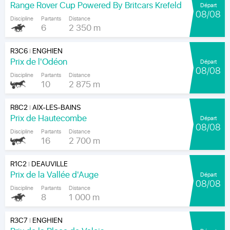
Range Rover Cup Powered By Britcars Krefeld
Départ
08/08
Discipline
Partants
Distance
6
2 350 m
R3C6
ENGHIEN
|
Prix de l'Odéon
Départ
08/08
Discipline
Partants
Distance
10
2 875 m
R8C2
AIX-LES-BAINS
|
Prix de Hautecombe
Départ
08/08
Discipline
Partants
Distance
16
2 700 m
R1C2
DEAUVILLE
|
Prix de la Vallée d'Auge
Départ
08/08
Discipline
Partants
Distance
8
1 000 m
R3C7
ENGHIEN
|