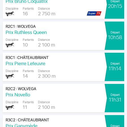
Prix Bruno Coquatrix
Départ
20h15
Discipline
Partants
Distance
16
2 750 m
R2C1
WOLVEGA
|
Prix Ruthless Queen
Départ
10h58
Discipline
Partants
Distance
10
2 100 m
R3C1
CHÂTEAUBRIANT
|
Prix Pierre Lefeuvre
Départ
11h14
Discipline
Partants
Distance
14
2 300 m
R2C2
WOLVEGA
|
Prix Novello
Départ
11h31
Discipline
Partants
Distance
11
2 100 m
R3C2
CHÂTEAUBRIANT
|
Prix Ganymède
Départ