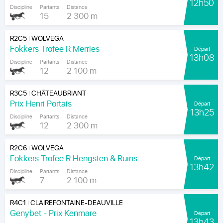
12h50
Discipline
Partants
Distance
15
2 300 m
R2C5
WOLVEGA
|
Fokkers Trofee R Merries
Départ
13h08
Discipline
Partants
Distance
12
2 100 m
R3C5
CHÂTEAUBRIANT
|
Prix Henri Portais
Départ
13h25
Discipline
Partants
Distance
12
2 300 m
R2C6
WOLVEGA
|
Fokkers Trofee R Hengsten & Ruins
Départ
13h42
Discipline
Partants
Distance
7
2 100 m
R4C1
CLAIREFONTAINE-DEAUVILLE
|
Genybet - Prix Kenmare
Départ
13h43