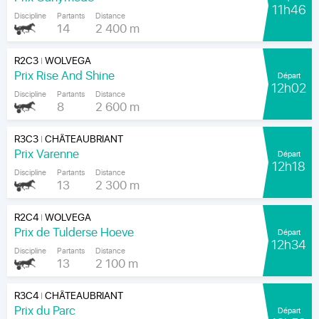
11h46
Discipline
Partants
Distance
14
2 400 m
R2C3
WOLVEGA
|
Prix Rise And Shine
Départ
12h02
Discipline
Partants
Distance
8
2 600 m
R3C3
CHÂTEAUBRIANT
|
Prix Varenne
Départ
12h18
Discipline
Partants
Distance
13
2 300 m
R2C4
WOLVEGA
|
Prix de Tulderse Hoeve
Départ
12h34
Discipline
Partants
Distance
13
2 100 m
R3C4
CHÂTEAUBRIANT
|
Prix du Parc
Départ