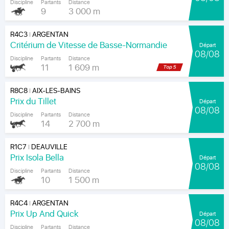
Discipline
Partants
Distance
9
3 000 m
R4C3
ARGENTAN
|
Critérium de Vitesse de Basse-Normandie
Départ
08/08
Discipline
Partants
Distance
11
1 609 m
R8C8
AIX-LES-BAINS
|
Prix du Tillet
Départ
08/08
Discipline
Partants
Distance
14
2 700 m
R1C7
DEAUVILLE
|
Prix Isola Bella
Départ
08/08
Discipline
Partants
Distance
10
1 500 m
R4C4
ARGENTAN
|
Prix Up And Quick
Départ
08/08
Discipline
Partants
Distance