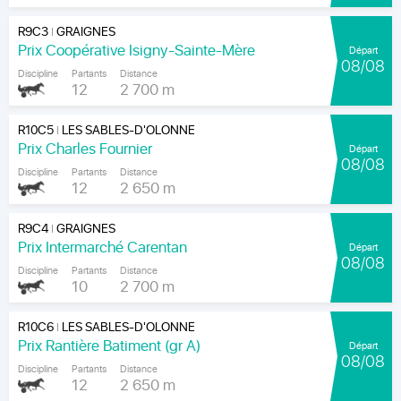
R9C3
GRAIGNES
|
Prix Coopérative Isigny-Sainte-Mère
Départ
08/08
Discipline
Partants
Distance
12
2 700 m
R10C5
LES SABLES-D'OLONNE
|
Prix Charles Fournier
Départ
08/08
Discipline
Partants
Distance
12
2 650 m
R9C4
GRAIGNES
|
Prix Intermarché Carentan
Départ
08/08
Discipline
Partants
Distance
10
2 700 m
R10C6
LES SABLES-D'OLONNE
|
Prix Rantière Batiment (gr A)
Départ
08/08
Discipline
Partants
Distance
12
2 650 m