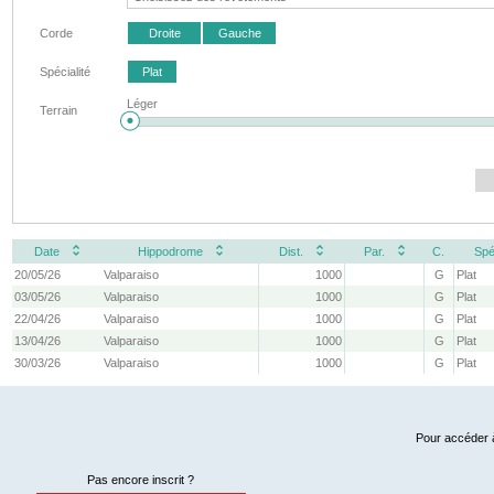
Corde
Droite
Gauche
Spécialité
Plat
Léger
Terrain
Date
Hippodrome
Dist.
Par.
C.
Spé
20/05/26
Valparaiso
1000
G
Plat
03/05/26
Valparaiso
1000
G
Plat
22/04/26
Valparaiso
1000
G
Plat
13/04/26
Valparaiso
1000
G
Plat
30/03/26
Valparaiso
1000
G
Plat
Pour accéder à
Pas encore inscrit ?