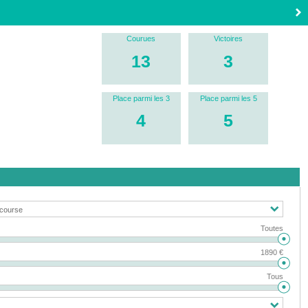
Courues
Victoires
13
3
Place parmi les 3
Place parmi les 5
4
5
Toutes
1890 €
Tous