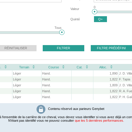
0
Valeur
Quinté
Q+
Tous
RÉINITIALISER
FILTRER
FILTRE PRÉDÉFINI
.
Terrain
Course
Cat.
Alloc.
Léger
Hand.
1,890
J. D. Vil
Léger
Hand.
1,822
F. Tapia
Léger
Hand.
1,809
J. D. Vil
Léger
Hand.
1,822
Léger
Hand.
1,822
Contenu réservé aux parieurs Genybet
 l'ensemble de la carrière de ce cheval, vous devez vous identifier si vous avez déjà un com
N'étant pas identifié vous ne pouvez consulter
que les 5 dernières performances.