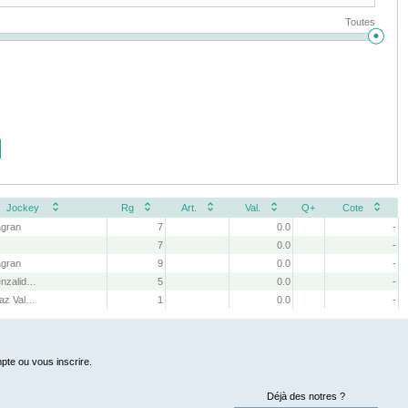
Toutes
Jockey
Rg
Art.
Val.
Q+
Cote
lagran
7
0.0
-
7
0.0
-
lagran
9
0.0
-
R. A. Fuenzalida Garcia
5
0.0
-
P. H. Galaz Valenzuela
1
0.0
-
pte ou vous inscrire.
Déjà des notres ?