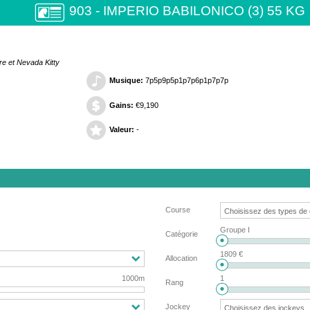
903 - IMPERIO BABILONICO (3) 55 KG
re et Nevada Kitty
Musique:
7p5p9p5p1p7p6p1p7p7p
Gains:
€9,190
Valeur:
-
Course
Groupe I
Catégorie
1809 €
Allocation
1000m
1
Rang
Jockey