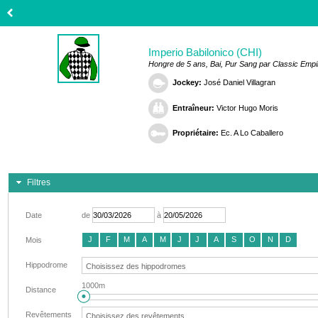
Imperio Babilonico (CHI)
Hongre de 5 ans, Bai, Pur Sang par Classic Empi
Jockey:
José Daniel Villagran
Entraîneur:
Victor Hugo Moris
Propriétaire:
Ec. A Lo Caballero
Filtres
Date
de
à
J
F
M
A
M
J
J
A
S
O
N
D
Mois
Hippodrome
1000m
Distance
Revêtements