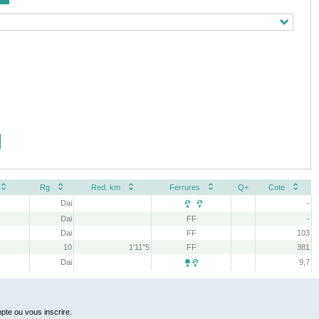
Rg
Red. km
Ferrures
Q+
Cote
Dai
-
 
Dai
FF
-
Dai
FF
103
10
1'11''5
FF
381
Dai
9,7

pte ou vous inscrire.