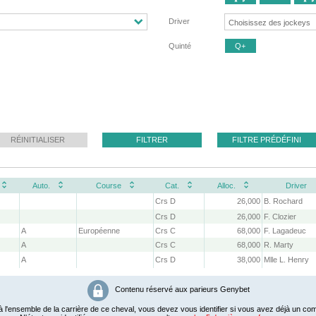
Driver
Quinté
Q+
RÉINITIALISER
FILTRER
FILTRE PRÉDÉFINI
Auto.
Course
Cat.
Alloc.
Driver
Crs D
26,000
B. Rochard
Crs D
26,000
F. Clozier
A
Européenne
Crs C
68,000
F. Lagadeuc
A
Crs C
68,000
R. Marty
A
Crs D
38,000
Mlle L. Henry
Contenu réservé aux parieurs Genybet
 l'ensemble de la carrière de ce cheval, vous devez vous identifier si vous avez déjà un com