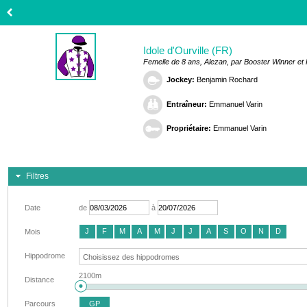
Idole d'Ourville (FR)
Femelle de 8 ans, Alezan, par Booster Winner et
Jockey:
Benjamin Rochard
Entraîneur:
Emmanuel Varin
Propriétaire:
Emmanuel Varin
Filtres
Date
de
à
J
F
M
A
M
J
J
A
S
O
N
D
Mois
Hippodrome
2100m
Distance
Parcours
GP