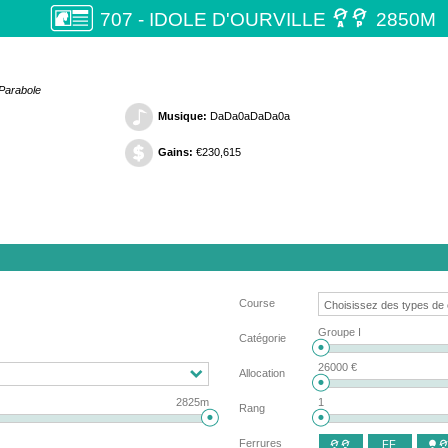

707 - IDOLE D'OURVILLE
2850M
 Parabole
Musique:
DaDa0aDaDa0a
Gains:
€230,615
Course
Groupe I
Catégorie
26000 €
Allocation
2825m
1
Rang
Ferrures
FF

