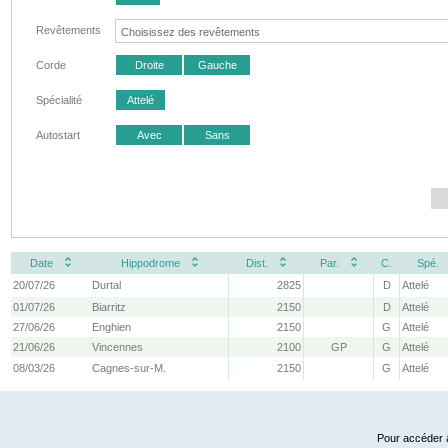
Revêtements
Corde
Droite
Gauche
Spécialité
Attelé
Autostart
Avec
Sans
Date
Hippodrome
Dist.
Par.
C.
Spé.
20/07/26
Durtal
2825
D
Attelé
01/07/26
Biarritz
2150
D
Attelé
27/06/26
Enghien
2150
G
Attelé
21/06/26
Vincennes
2100
GP
G
Attelé
08/03/26
Cagnes-sur-M.
2150
G
Attelé
Pour accéder à