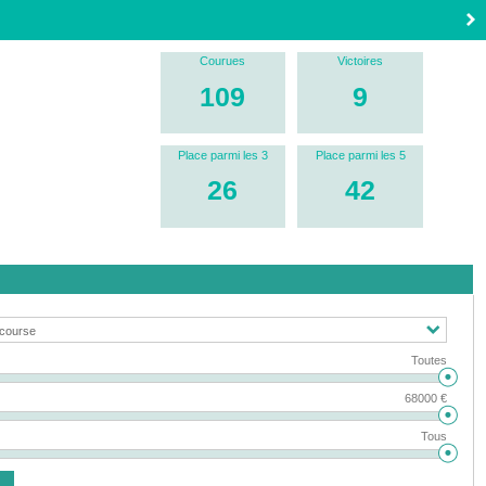
Courues
Victoires
109
9
Place parmi les 3
Place parmi les 5
26
42
Toutes
68000 €
Tous
