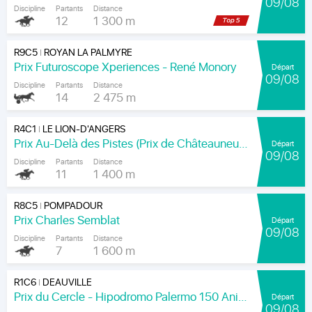
09/08
Discipline
Partants
Distance
12
1 300 m
R9C5
ROYAN LA PALMYRE
|
Prix Futuroscope Xperiences - René Monory
Départ
09/08
Discipline
Partants
Distance
14
2 475 m
R4C1
LE LION-D'ANGERS
|
Prix Au-Delà des Pistes (Prix de Châteauneuf-sur-Sarthe)
Départ
09/08
Discipline
Partants
Distance
11
1 400 m
R8C5
POMPADOUR
|
Prix Charles Semblat
Départ
09/08
Discipline
Partants
Distance
7
1 600 m
R1C6
DEAUVILLE
|
Prix du Cercle - Hipodromo Palermo 150 Aniversario
Départ
09/08