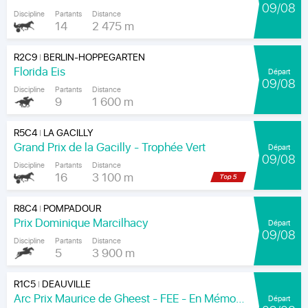
09/08
Discipline
Partants
Distance
14
2 475 m
R2C9
BERLIN-HOPPEGARTEN
|
Florida Eis
Départ
09/08
Discipline
Partants
Distance
9
1 600 m
R5C4
LA GACILLY
|
Grand Prix de la Gacilly - Trophée Vert
Départ
09/08
Discipline
Partants
Distance
16
3 100 m
R8C4
POMPADOUR
|
Prix Dominique Marcilhacy
Départ
09/08
Discipline
Partants
Distance
5
3 900 m
R1C5
DEAUVILLE
|
Arc Prix Maurice de Gheest - FEE - En Mémoire de Louis Romanet
Départ