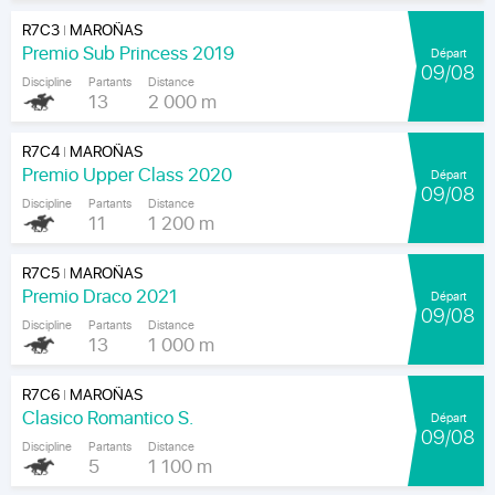
R7C3
MAROÑAS
|
Premio Sub Princess 2019
Départ
09/08
Discipline
Partants
Distance
13
2 000 m
R7C4
MAROÑAS
|
Premio Upper Class 2020
Départ
09/08
Discipline
Partants
Distance
11
1 200 m
R7C5
MAROÑAS
|
Premio Draco 2021
Départ
09/08
Discipline
Partants
Distance
13
1 000 m
R7C6
MAROÑAS
|
Clasico Romantico S.
Départ
09/08
Discipline
Partants
Distance
5
1 100 m