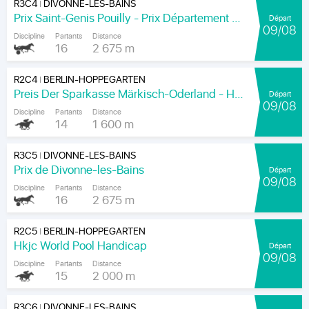
R3C4
DIVONNE-LES-BAINS
|
Prix Saint-Genis Pouilly - Prix Département Ain
Départ
09/08
Discipline
Partants
Distance
16
2 675 m
R2C4
BERLIN-HOPPEGARTEN
|
Preis Der Sparkasse Märkisch-Oderland - Hkjc World Pool Trophy
Départ
09/08
Discipline
Partants
Distance
14
1 600 m
R3C5
DIVONNE-LES-BAINS
|
Prix de Divonne-les-Bains
Départ
09/08
Discipline
Partants
Distance
16
2 675 m
R2C5
BERLIN-HOPPEGARTEN
|
Hkjc World Pool Handicap
Départ
09/08
Discipline
Partants
Distance
15
2 000 m
R3C6
DIVONNE-LES-BAINS
|