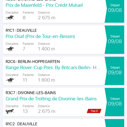
Prix de Maienfeld - Prix Crédit Mutuel
Départ
09/08
Discipline
Partants
Distance
8
2 675 m
R1C1
DEAUVILLE
|
Prix Osaf (Prix de Tour-en-Bessin)
Départ
09/08
Discipline
Partants
Distance
7
1 400 m
R2C6
BERLIN-HOPPEGARTEN
|
Range Rover-Cup Pres. By Britcars Berlin- Hoppegartener Stutenp.
Départ
09/08
Discipline
Partants
Distance
11
1 800 m
R3C7
DIVONNE-LES-BAINS
|
Grand Prix de Trotting de Divonne-les-Bains
Départ
09/08
Discipline
Partants
Distance
13
2 675 m
R1C2
DEAUVILLE
|