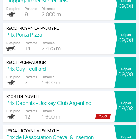
Hoppegartener Steherpreis
Départ
09/08
Discipline
Partants
Distance
9
2 800 m
R9C2
ROYAN LA PALMYRE
|
Prix Ponta Pizza
Départ
09/08
Discipline
Partants
Distance
14
2 475 m
R8C3
POMPADOUR
|
Prix Guy Feuillard
Départ
09/08
Discipline
Partants
Distance
7
1 600 m
R1C4
DEAUVILLE
|
Prix Daphnis - Jockey Club Argentino
Départ
09/08
Discipline
Partants
Distance
12
1 600 m
R9C4
ROYAN LA PALMYRE
|
Prix de l'Association Cheval & Insertion
Départ