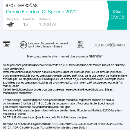
R7C7
MAROÑAS
|
Premio Freedom Of Speech 2022
Départ
09/08
Discipline
Partants
Distance
12
1 200 m
Naviguez vers le site internet classique de GENYBET
Toute personne peut demander à être interdite de jeux. Cette demande est formée auprès de l'Autorité
nationale des jeux.
Cette interdiction est applicable dans les casinos, dans les clubs de jeux, sur les sites de jeux et de
paris en ligne exploités par les opérateurs de jeux agréés en France, sur le site de jeux de loterie en ligne
exploité par La Française des jeux ainsi que sur les bornes de jeux accessibles avec un compte joueur
exploitées par les opérateurs titulaires de droits exclusifs, notamment La Française des jeux et le Pari
mutuel urbain.
Cette interdiction est prononcée pour une durée qui ne peut être inférieure à trois ans. Elle est
renouvelable tacitement.
En cas de litige, le client dispose de la possibilité de recourir au règlement amiable de celui-ci
conformément à l’article L211-3 du Code de la consommation. Pour cela, le client peut recourir
gratuitement au service du Médiateur des Jeux en Ligne :
Monsieur le Médiateur des jeux - Autorité Nationale des Jeux, 11 boulevard Gallieni, 92130 Issy-les-
Moulineaux, France
01.57.13.13.00 - mediation@anj.fr -
Accueil | ANJ - Médiateur des jeux
Genybet a obtenu les agréments n° 0055-PH-2025-07-24-AGR-01 et n° 0055-PS-2025-
07-24-AGR-01 délivrés par l'Autorité Nationale des Jeux (ANJ)