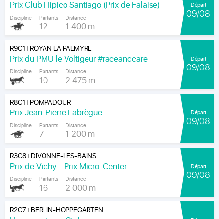
Prix Club Hipico Santiago (Prix de Falaise)
Départ
09/08
Discipline
Partants
Distance
12
1 400 m
R9C1
ROYAN LA PALMYRE
|
Prix du PMU le Voltigeur #raceandcare
Départ
09/08
Discipline
Partants
Distance
10
2 475 m
R8C1
POMPADOUR
|
Prix Jean-Pierre Fabrègue
Départ
09/08
Discipline
Partants
Distance
7
1 200 m
R3C8
DIVONNE-LES-BAINS
|
Prix de Vichy - Prix Micro-Center
Départ
09/08
Discipline
Partants
Distance
16
2 000 m
R2C7
BERLIN-HOPPEGARTEN
|