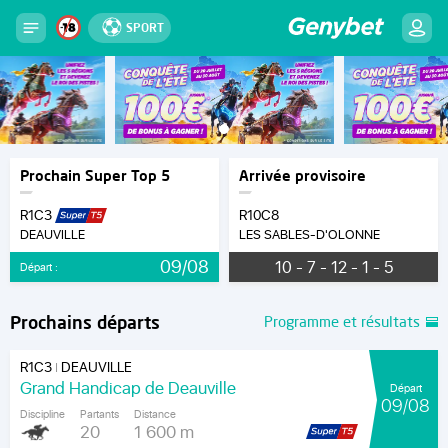
SPORT
Prochain Super Top 5
Arrivée provisoire
R1C3
R10C8
DEAUVILLE
LES SABLES-D'OLONNE
09/08
10 - 7 - 12 - 1 - 5
Départ :
Prochains départs
Programme et résultats
R1C3
DEAUVILLE
|
Grand Handicap de Deauville
Départ
09/08
Discipline
Partants
Distance
20
1 600 m