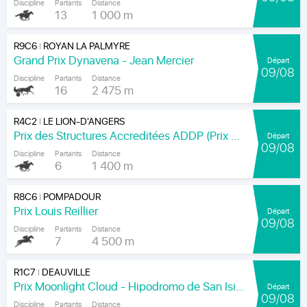
Discipline
Partants
Distance
13
1 000 m
R9C6
ROYAN LA PALMYRE
|
Grand Prix Dynavena - Jean Mercier
Départ
09/08
Discipline
Partants
Distance
16
2 475 m
R4C2
LE LION-D'ANGERS
|
Prix des Structures Accreditées ADDP (Prix Léon Carabin)
Départ
09/08
Discipline
Partants
Distance
6
1 400 m
R8C6
POMPADOUR
|
Prix Louis Reillier
Départ
09/08
Discipline
Partants
Distance
7
4 500 m
R1C7
DEAUVILLE
|
Prix Moonlight Cloud - Hipodromo de San Isidro
Départ
09/08
Discipline
Partants
Distance