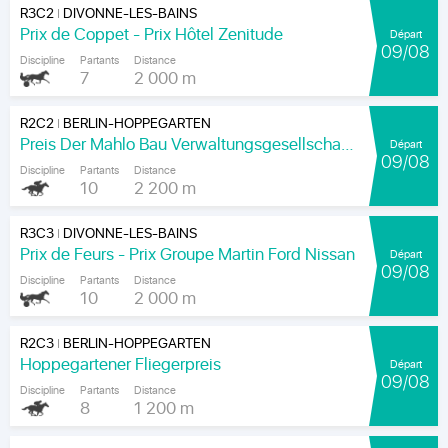
R3C2
DIVONNE-LES-BAINS
|
Prix de Coppet - Prix Hôtel Zenitude
Départ
09/08
Discipline
Partants
Distance
7
2 000 m
R2C2
BERLIN-HOPPEGARTEN
|
Preis Der Mahlo Bau Verwaltungsgesellschaft Mbh
Départ
09/08
Discipline
Partants
Distance
10
2 200 m
R3C3
DIVONNE-LES-BAINS
|
Prix de Feurs - Prix Groupe Martin Ford Nissan
Départ
09/08
Discipline
Partants
Distance
10
2 000 m
R2C3
BERLIN-HOPPEGARTEN
|
Hoppegartener Fliegerpreis
Départ
09/08
Discipline
Partants
Distance
8
1 200 m