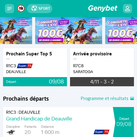
SPORT
Prochain Super Top 5
Arrivée provisoire
R1C3
R7C8
DEAUVILLE
SARATOGA
09/08
4/11 - 3 - 2
Départ :
Prochains départs
Programme et résultats
R1C3
DEAUVILLE
|
Grand Handicap de Deauville
Départ
09/08
Discipline
Partants
Distance
20
1 600 m