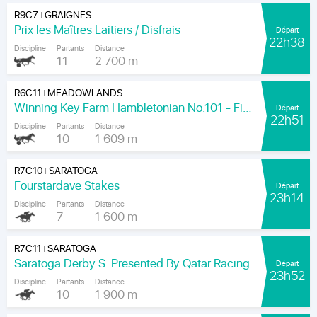
R9C7
GRAIGNES
|
Prix les Maîtres Laitiers / Disfrais
Départ
22h38
Discipline
Partants
Distance
11
2 700 m
R6C11
MEADOWLANDS
|
Winning Key Farm Hambletonian No.101 - Final
Départ
22h51
Discipline
Partants
Distance
10
1 609 m
R7C10
SARATOGA
|
Fourstardave Stakes
Départ
23h14
Discipline
Partants
Distance
7
1 600 m
R7C11
SARATOGA
|
Saratoga Derby S. Presented By Qatar Racing
Départ
23h52
Discipline
Partants
Distance
10
1 900 m