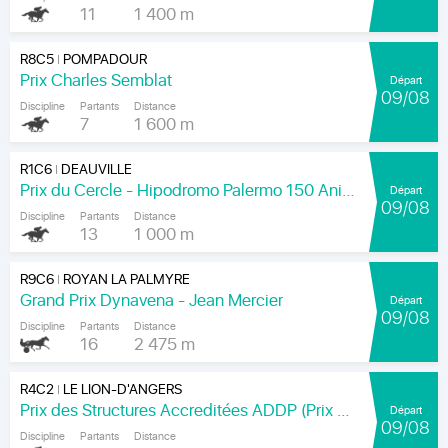
11
1 400 m
R8C5
POMPADOUR
|
Prix Charles Semblat
Départ
09/08
Discipline
Partants
Distance
7
1 600 m
R1C6
DEAUVILLE
|
Prix du Cercle - Hipodromo Palermo 150 Aniversario
Départ
09/08
Discipline
Partants
Distance
13
1 000 m
R9C6
ROYAN LA PALMYRE
|
Grand Prix Dynavena - Jean Mercier
Départ
09/08
Discipline
Partants
Distance
16
2 475 m
R4C2
LE LION-D'ANGERS
|
Prix des Structures Accreditées ADDP (Prix Léon Carabin)
Départ
09/08
Discipline
Partants
Distance