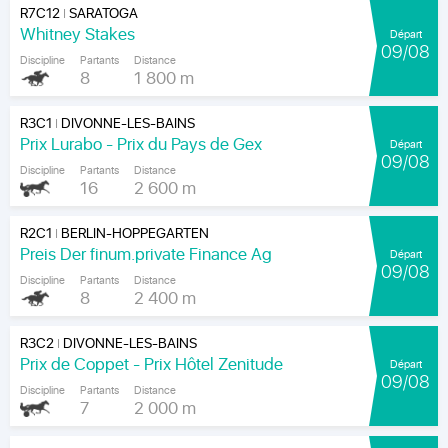
R7C12
SARATOGA
|
Whitney Stakes
Départ
09/08
Discipline
Partants
Distance
8
1 800 m
R3C1
DIVONNE-LES-BAINS
|
Prix Lurabo - Prix du Pays de Gex
Départ
09/08
Discipline
Partants
Distance
16
2 600 m
R2C1
BERLIN-HOPPEGARTEN
|
Preis Der finum.private Finance Ag
Départ
09/08
Discipline
Partants
Distance
8
2 400 m
R3C2
DIVONNE-LES-BAINS
|
Prix de Coppet - Prix Hôtel Zenitude
Départ
09/08
Discipline
Partants
Distance
7
2 000 m