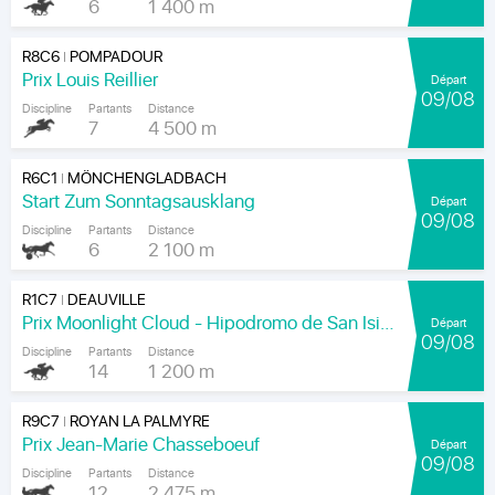
6
1 400 m
R8C6
POMPADOUR
|
Prix Louis Reillier
Départ
09/08
Discipline
Partants
Distance
7
4 500 m
R6C1
MÖNCHENGLADBACH
|
Start Zum Sonntagsausklang
Départ
09/08
Discipline
Partants
Distance
6
2 100 m
R1C7
DEAUVILLE
|
Prix Moonlight Cloud - Hipodromo de San Isidro
Départ
09/08
Discipline
Partants
Distance
14
1 200 m
R9C7
ROYAN LA PALMYRE
|
Prix Jean-Marie Chasseboeuf
Départ
09/08
Discipline
Partants
Distance
12
2 475 m