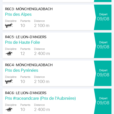
R6C3
MÖNCHENGLADBACH
|
Prix des Alpes
Départ
09/08
Discipline
Partants
Distance
10
2 100 m
R4C5
LE LION-D'ANGERS
|
Prix de Haute Folie
Départ
09/08
Discipline
Partants
Distance
12
2 400 m
R6C4
MÖNCHENGLADBACH
|
Prix des Pyrénées
Départ
09/08
Discipline
Partants
Distance
10
2 100 m
R4C6
LE LION-D'ANGERS
|
Prix #raceandcare (Prix de l'Aubinière)
Départ
09/08
Discipline
Partants
Distance
10
2 400 m