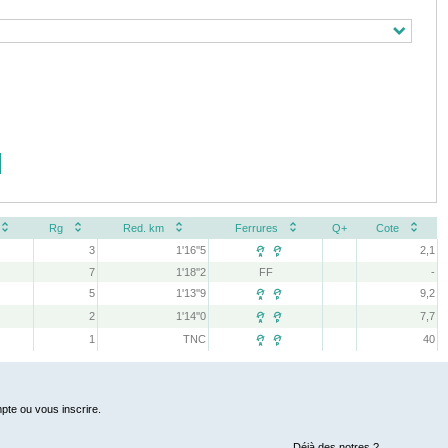
Rg
Red. km
Ferrures
Q+
Cote
3
1'16''5
2,1
 
7
1'18''2
FF
-
5
1'13''9
9,2
 
2
1'14''0
7,7
 
1
TNC
40
 
pte ou vous inscrire.
Déjà des notres ?