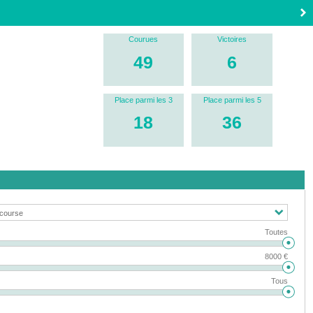
Courues
Victoires
49
6
Place parmi les 3
Place parmi les 5
18
36
Toutes
8000 €
Tous