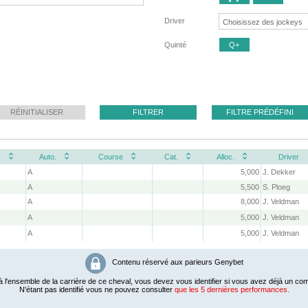
Driver
Quinté
Q+
RÉINITIALISER
FILTRER
FILTRE PRÉDÉFINI
.
Auto.
Course
Cat.
Alloc.
Driver
A
5,000
J. Dekker
A
5,500
S. Ploeg
A
8,000
J. Veldman
A
5,000
J. Veldman
A
5,000
J. Veldman
Contenu réservé aux parieurs Genybet
 l'ensemble de la carrière de ce cheval, vous devez vous identifier si vous avez déjà un com
N'étant pas identifié vous ne pouvez consulter
que les 5 dernières performances.