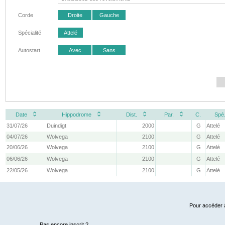
Corde
Droite
Gauche
Spécialité
Attelé
Autostart
Avec
Sans
Date
Hippodrome
Dist.
Par.
C.
Spé
31/07/26
Duindigt
2000
G
Attelé
04/07/26
Wolvega
2100
G
Attelé
20/06/26
Wolvega
2100
G
Attelé
06/06/26
Wolvega
2100
G
Attelé
22/05/26
Wolvega
2100
G
Attelé
Pour accéder à
Pas encore inscrit ?