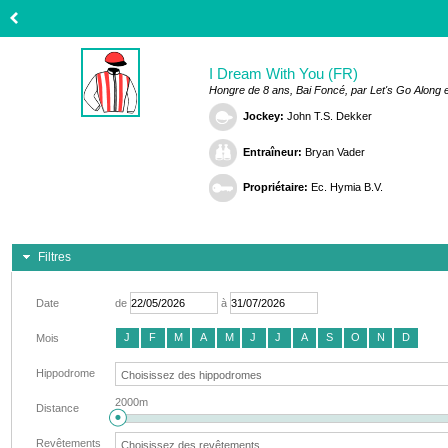
I Dream With You (FR)
Hongre de 8 ans, Bai Foncé, par Let's Go Along 
Jockey:
John T.S. Dekker
Entraîneur:
Bryan Vader
Propriétaire:
Ec. Hymia B.V.
Filtres
Date
de
à
J
F
M
A
M
J
J
A
S
O
N
D
Mois
Hippodrome
2000m
Distance
Revêtements