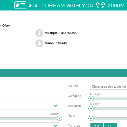

404 - I DREAM WITH YOU
2000M
et Qlery
Musique:
0a5a2a1a5a
Gains:
€30,440
Course
Groupe I
Catégorie
5000 €
Allocation
2100m
1
Rang
Ferrures
FF
