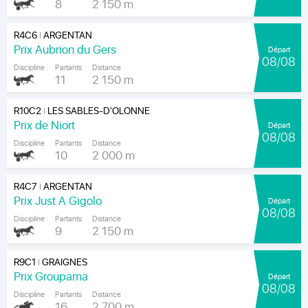
8
2 150 m
R4C6
ARGENTAN
|
Prix Aubrion du Gers
Départ
08/08
Discipline
Partants
Distance
11
2 150 m
R10C2
LES SABLES-D'OLONNE
|
Prix de Niort
Départ
08/08
Discipline
Partants
Distance
10
2 000 m
R4C7
ARGENTAN
|
Prix Just A Gigolo
Départ
08/08
Discipline
Partants
Distance
9
2 150 m
R9C1
GRAIGNES
|
Prix Groupama
Départ
08/08
Discipline
Partants
Distance
16
2 700 m