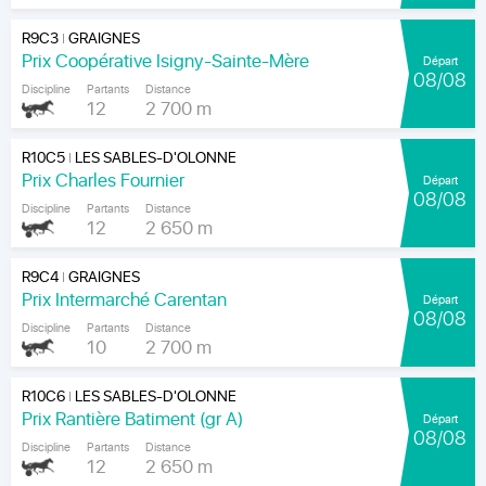
R9C3
GRAIGNES
|
Prix Coopérative Isigny-Sainte-Mère
Départ
08/08
Discipline
Partants
Distance
12
2 700 m
R10C5
LES SABLES-D'OLONNE
|
Prix Charles Fournier
Départ
08/08
Discipline
Partants
Distance
12
2 650 m
R9C4
GRAIGNES
|
Prix Intermarché Carentan
Départ
08/08
Discipline
Partants
Distance
10
2 700 m
R10C6
LES SABLES-D'OLONNE
|
Prix Rantière Batiment (gr A)
Départ
08/08
Discipline
Partants
Distance
12
2 650 m