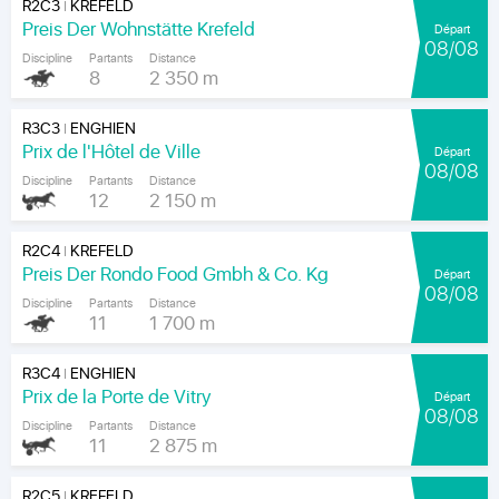
R2C3
KREFELD
|
Preis Der Wohnstätte Krefeld
Départ
08/08
Discipline
Partants
Distance
8
2 350 m
R3C3
ENGHIEN
|
Prix de l'Hôtel de Ville
Départ
08/08
Discipline
Partants
Distance
12
2 150 m
R2C4
KREFELD
|
Preis Der Rondo Food Gmbh & Co. Kg
Départ
08/08
Discipline
Partants
Distance
11
1 700 m
R3C4
ENGHIEN
|
Prix de la Porte de Vitry
Départ
08/08
Discipline
Partants
Distance
11
2 875 m
R2C5
KREFELD
|