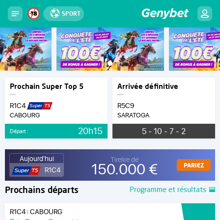
SPORT
Prochain Super Top 5
Arrivée définitive
R1C4
R5C9
CABOURG
SARATOGA
20h15
5 - 10 - 7 - 2
Départ :
Aujourd'hui
Tirelire de
150.000 €
PARIEZ
R1C4
Prochains départs
Programme et résultats
R1C4
CABOURG
|