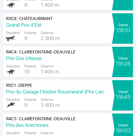
9
1 400 m
R3C8
CHÂTEAUBRIANT
|
Grand Prix d'Eté
Départ
15h10
Discipline
Partants
Distance
9
2 300 m
R4C4
CLAIREFONTAINE-DEAUVILLE
|
Prix Gris Vitesse
Départ
15h28
Discipline
Partants
Distance
10
1 400 m
R5C1
DIEPPE
|
Prix du Garage l'Atelier Rouxmesnil (Prix Lands End)
Départ
15h45
Discipline
Partants
Distance
9
3 400 m
R4C5
CLAIREFONTAINE-DEAUVILLE
|
Prix des Anemones
Départ
16h03
Discipline
Partants
Distance