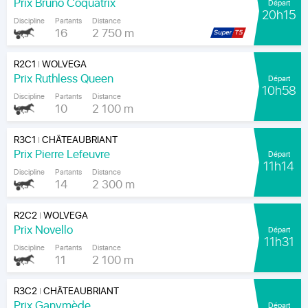
Prix Bruno Coquatrix
Départ
20h15
Discipline
Partants
Distance
16
2 750 m
R2C1
WOLVEGA
|
Prix Ruthless Queen
Départ
10h58
Discipline
Partants
Distance
10
2 100 m
R3C1
CHÂTEAUBRIANT
|
Prix Pierre Lefeuvre
Départ
11h14
Discipline
Partants
Distance
14
2 300 m
R2C2
WOLVEGA
|
Prix Novello
Départ
11h31
Discipline
Partants
Distance
11
2 100 m
R3C2
CHÂTEAUBRIANT
|
Prix Ganymède
Départ