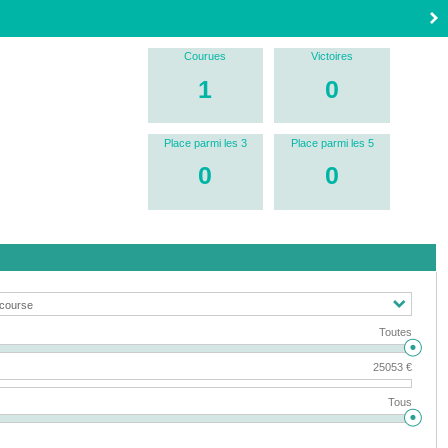
Courues
Victoires
1
0
Place parmi les 3
Place parmi les 5
0
0
Toutes
25053 €
Tous