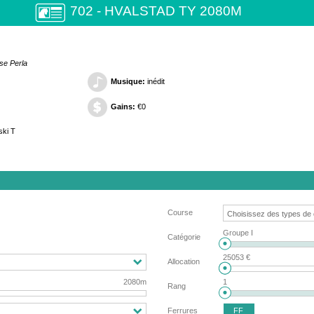
702 - HVALSTAD TY 2080M
se Perla
Musique:
inédit
Gains:
€0
ki T
Course
Groupe I
Catégorie
25053 €
Allocation
2080m
1
Rang
FF
Ferrures