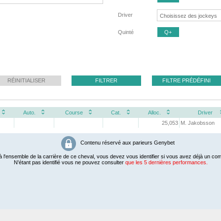
Driver
Quinté
Q+
RÉINITIALISER
FILTRER
FILTRE PRÉDÉFINI
Auto.
Course
Cat.
Alloc.
Driver
25,053
M. Jakobsson
Contenu réservé aux parieurs Genybet
 l'ensemble de la carrière de ce cheval, vous devez vous identifier si vous avez déjà un com
N'étant pas identifié vous ne pouvez consulter
que les 5 dernières performances.