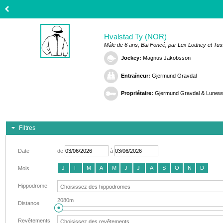
Hvalstad Ty (NOR)
Mâle de 6 ans, Bai Foncé, par Lex Lodney et Tus
Jockey:
Magnus Jakobsson
Entraîneur:
Gjermund Gravdal
Propriétaire:
Gjermund Gravdal & Lunews
Filtres
Date
de
à
J
F
M
A
M
J
J
A
S
O
N
D
Mois
Hippodrome
2080m
Distance
Revêtements