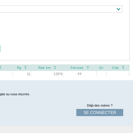
Rg
Red. km
Ferrures
Q+
Cote
11
1'25''9
FF
-
pte ou vous inscrire.
Déjà des notres ?
SE CONNECTER