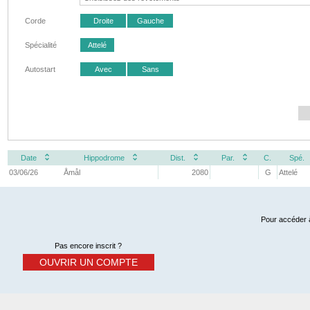
Corde
Droite
Gauche
Spécialité
Attelé
Autostart
Avec
Sans
Date
Hippodrome
Dist.
Par.
C.
Spé.
03/06/26
Åmål
2080
G
Attelé
Pour accéder à
Pas encore inscrit ?
OUVRIR UN COMPTE