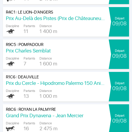
R4C1
LE LION-D'ANGERS
|
Prix Au-Delà des Pistes (Prix de Châteauneuf-sur-Sarthe)
Départ
09/08
Discipline
Partants
Distance
11
1 400 m
R9C5
POMPADOUR
|
Prix Charles Semblat
Départ
09/08
Discipline
Partants
Distance
7
1 600 m
R1C6
DEAUVILLE
|
Prix du Cercle - Hipodromo Palermo 150 Aniversario
Départ
09/08
Discipline
Partants
Distance
13
1 000 m
R8C6
ROYAN LA PALMYRE
|
Grand Prix Dynavena - Jean Mercier
Départ
09/08
Discipline
Partants
Distance
16
2 475 m