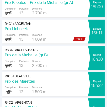
Prix Kiloutou - Prix de la Michaille (gr A)
Départ
16h00
Discipline
Partants
Distance
13
2 700 m
R4C1
ARGENTAN
|
Prix Hohneck
Départ
16h11
Discipline
Partants
Distance
13
1 609 m
R8C6
AIX-LES-BAINS
|
Prix de la Michaille (gr B)
Départ
16h30
Discipline
Partants
Distance
13
2 700 m
R1C5
DEAUVILLE
|
Prix des Marettes
Départ
16h32
Discipline
Partants
Distance
12
1 500 m
R4C2
ARGENTAN
|