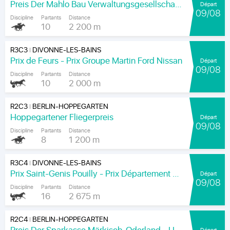
Preis Der Mahlo Bau Verwaltungsgesellschaft Mbh
Départ
09/08
Discipline
Partants
Distance
10
2 200 m
R3C3
DIVONNE-LES-BAINS
|
Prix de Feurs - Prix Groupe Martin Ford Nissan
Départ
09/08
Discipline
Partants
Distance
10
2 000 m
R2C3
BERLIN-HOPPEGARTEN
|
Hoppegartener Fliegerpreis
Départ
09/08
Discipline
Partants
Distance
8
1 200 m
R3C4
DIVONNE-LES-BAINS
|
Prix Saint-Genis Pouilly - Prix Département Ain
Départ
09/08
Discipline
Partants
Distance
16
2 675 m
R2C4
BERLIN-HOPPEGARTEN
|