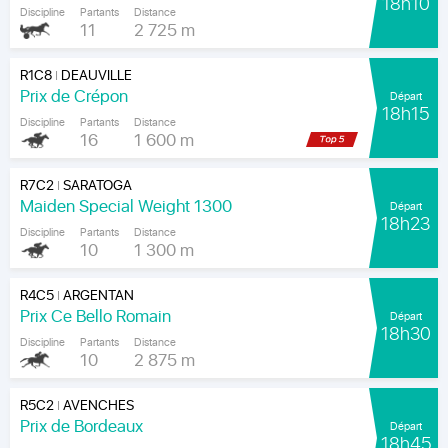
18h10
Discipline
Partants
Distance
11
2 725 m
R1C8
DEAUVILLE
|
Prix de Crépon
Départ
18h15
Discipline
Partants
Distance
16
1 600 m
R7C2
SARATOGA
|
Maiden Special Weight 1300
Départ
18h23
Discipline
Partants
Distance
10
1 300 m
R4C5
ARGENTAN
|
Prix Ce Bello Romain
Départ
18h30
Discipline
Partants
Distance
10
2 875 m
R5C2
AVENCHES
|
Prix de Bordeaux
Départ
18h45