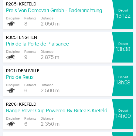
R2C5
KREFELD
|
Preis Von Domovari Gmbh - Badeinrichtung Auf Mass
Départ
13h22
Discipline
Partants
Distance
8
2 050 m
R3C5
ENGHIEN
|
Prix de la Porte de Plaisance
Départ
13h38
Discipline
Partants
Distance
9
2 875 m
R1C1
DEAUVILLE
|
Prix de Reux
Départ
13h58
Discipline
Partants
Distance
6
2 500 m
R2C6
KREFELD
|
Range Rover Cup Powered By Britcars Krefeld
Départ
14h00
Discipline
Partants
Distance
6
2 350 m