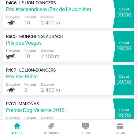
R4C6
LE LION-D'ANGERS
|
Prix #raceandcare (Prix de l'Aubinière)
Départ
09/08
Discipline
Partants
Distance
10
2 400 m
R6C5
MÖNCHENGLADBACH
|
Prix des Vosges
Départ
09/08
Discipline
Partants
Distance
10
2 100 m
R4C7
LE LION-D'ANGERS
|
Prix Pas Robin
Départ
09/08
Discipline
Partants
Distance
9
2 400 m
R7C1
MAROÑAS
|
Premio Dog Valiente 2018
Départ
09/08
Discipline
Partants
Distance
10
2 000 m
ACCUEIL
RÉUNIONS
LE LIVE
PROMO