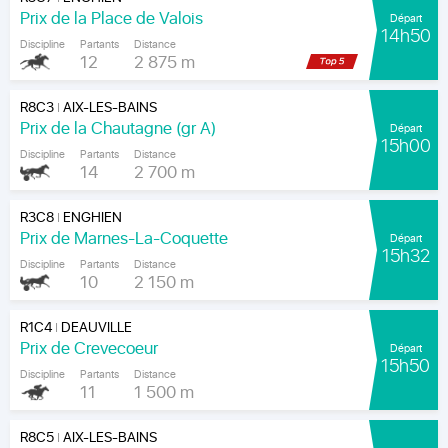
Prix de la Place de Valois
Départ
14h50
Discipline
Partants
Distance
12
2 875 m
R8C3
AIX-LES-BAINS
|
Prix de la Chautagne (gr A)
Départ
15h00
Discipline
Partants
Distance
14
2 700 m
R3C8
ENGHIEN
|
Prix de Marnes-La-Coquette
Départ
15h32
Discipline
Partants
Distance
10
2 150 m
R1C4
DEAUVILLE
|
Prix de Crevecoeur
Départ
15h50
Discipline
Partants
Distance
11
1 500 m
R8C5
AIX-LES-BAINS
|