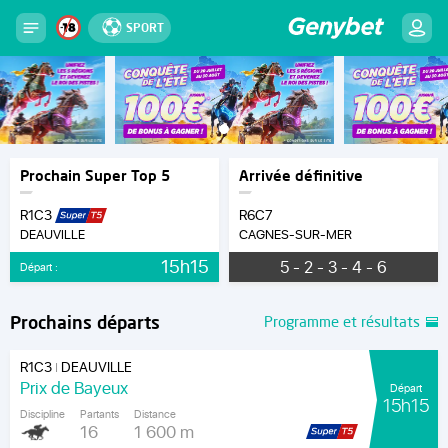
SPORT
Prochain Super Top 5
Arrivée définitive
R1C3
R6C7
DEAUVILLE
CAGNES-SUR-MER
15h15
5 - 2 - 3 - 4 - 6
Départ :
Prochains départs
Programme et résultats
R1C3
DEAUVILLE
|
Prix de Bayeux
Départ
15h15
Discipline
Partants
Distance
16
1 600 m