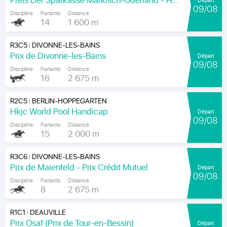
Preis Der Sparkasse Märkisch-Oderland - Hkjc World Pool Trophy
Départ
09/08
Discipline
Partants
Distance
14
1 600 m
R3C5
DIVONNE-LES-BAINS
|
Prix de Divonne-les-Bains
Départ
09/08
Discipline
Partants
Distance
16
2 675 m
R2C5
BERLIN-HOPPEGARTEN
|
Hkjc World Pool Handicap
Départ
09/08
Discipline
Partants
Distance
15
2 000 m
R3C6
DIVONNE-LES-BAINS
|
Prix de Maienfeld - Prix Crédit Mutuel
Départ
09/08
Discipline
Partants
Distance
8
2 675 m
R1C1
DEAUVILLE
|
Prix Osaf (Prix de Tour-en-Bessin)
Départ