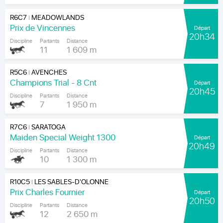
R6C7
MEADOWLANDS
|
Prix de Vincennes
Départ
20h34
Discipline
Partants
Distance
11
1 609 m
R5C6
AVENCHES
|
Champions Trial - 8 Cnt
Départ
20h45
Discipline
Partants
Distance
7
1 950 m
R7C6
SARATOGA
|
Maiden Special Weight 1300
Départ
20h49
Discipline
Partants
Distance
10
1 300 m
R10C5
LES SABLES-D'OLONNE
|
Prix Charles Fournier
Départ
20h50
Discipline
Partants
Distance
12
2 650 m