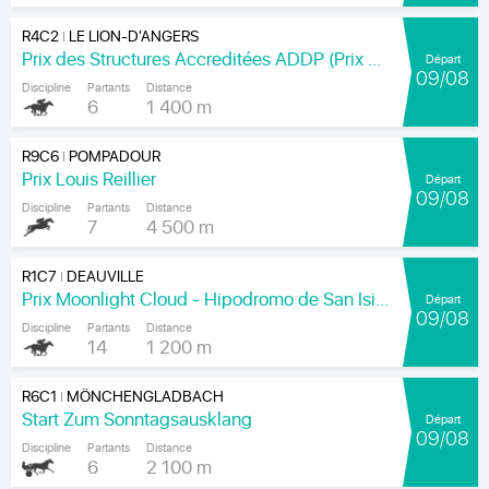
R4C2
LE LION-D'ANGERS
|
Prix des Structures Accreditées ADDP (Prix Léon Carabin)
Départ
09/08
Discipline
Partants
Distance
6
1 400 m
R9C6
POMPADOUR
|
Prix Louis Reillier
Départ
09/08
Discipline
Partants
Distance
7
4 500 m
R1C7
DEAUVILLE
|
Prix Moonlight Cloud - Hipodromo de San Isidro
Départ
09/08
Discipline
Partants
Distance
14
1 200 m
R6C1
MÖNCHENGLADBACH
|
Start Zum Sonntagsausklang
Départ
09/08
Discipline
Partants
Distance
6
2 100 m