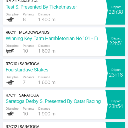
R7C9
SARATOGA
|
Test S. Presented By Ticketmaster
Départ
22h38
Discipline
Partants
Distance
8
1 400 m
R6C11
MEADOWLANDS
|
Winning Key Farm Hambletonian No.101 - Final
Départ
22h51
Discipline
Partants
Distance
10
1 609 m
R7C10
SARATOGA
|
Fourstardave Stakes
Départ
23h16
Discipline
Partants
Distance
7
1 600 m
R7C11
SARATOGA
|
Saratoga Derby S. Presented By Qatar Racing
Départ
23h54
Discipline
Partants
Distance
10
1 900 m
R7C12
SARATOGA
|