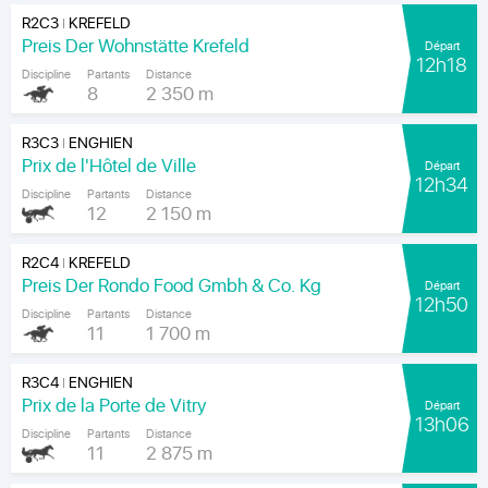
R2C3
KREFELD
|
Preis Der Wohnstätte Krefeld
Départ
12h18
Discipline
Partants
Distance
8
2 350 m
R3C3
ENGHIEN
|
Prix de l'Hôtel de Ville
Départ
12h34
Discipline
Partants
Distance
12
2 150 m
R2C4
KREFELD
|
Preis Der Rondo Food Gmbh & Co. Kg
Départ
12h50
Discipline
Partants
Distance
11
1 700 m
R3C4
ENGHIEN
|
Prix de la Porte de Vitry
Départ
13h06
Discipline
Partants
Distance
11
2 875 m