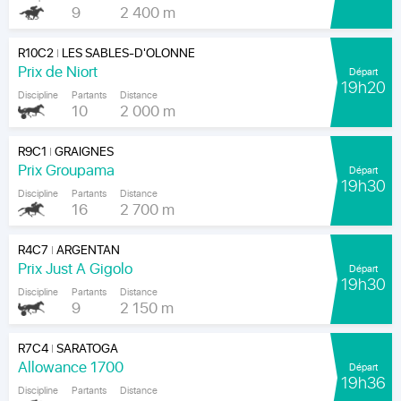
9
2 400 m
R10C2
LES SABLES-D'OLONNE
|
Prix de Niort
Départ
19h20
Discipline
Partants
Distance
10
2 000 m
R9C1
GRAIGNES
|
Prix Groupama
Départ
19h30
Discipline
Partants
Distance
16
2 700 m
R4C7
ARGENTAN
|
Prix Just A Gigolo
Départ
19h30
Discipline
Partants
Distance
9
2 150 m
R7C4
SARATOGA
|
Allowance 1700
Départ
19h36
Discipline
Partants
Distance