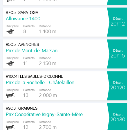
R7C5
SARATOGA
|
Allowance 1400
Départ
20h12
Discipline
Partants
Distance
8
1 400 m
R5C5
AVENCHES
|
Prix de Mont-de-Marsan
Départ
20h15
Discipline
Partants
Distance
11
2 150 m
R10C4
LES SABLES-D'OLONNE
|
Prix de la Rochelle - Châtelaillon
Départ
20h20
Discipline
Partants
Distance
13
2 000 m
R9C3
GRAIGNES
|
Prix Coopérative Isigny-Sainte-Mère
Départ
20h30
Discipline
Partants
Distance
12
2 700 m