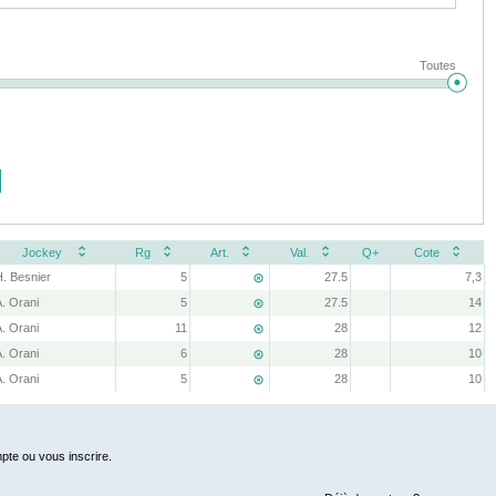
Toutes
Jockey
Rg
Art.
Val.
Q+
Cote
H. Besnier
5
27.5
7,3

A. Orani
5
27.5
14

A. Orani
11
28
12

A. Orani
6
28
10

A. Orani
5
28
10

pte ou vous inscrire.