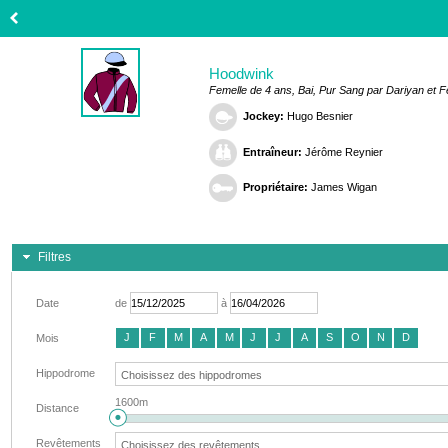
Hoodwink
Femelle de 4 ans, Bai, Pur Sang par Dariyan et 
Jockey:
Hugo Besnier
Entraîneur:
Jérôme Reynier
Propriétaire:
James Wigan
Filtres
Date
de
à
J
F
M
A
M
J
J
A
S
O
N
D
Mois
Hippodrome
1600m
Distance
Revêtements