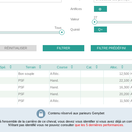
Artifices

27
Valeur
Tous
Quinté
Q+
RÉINITIALISER
FILTRER
FILTRE PRÉDÉFINI
Spé.
Terrain
Course
Cat.
Alloc.
Bon souple
A Réc.
12,500
PSF
Hand.
22,100
PSF
Hand.
16,300
PSF
Hand.
20,200
PSF
A Réc.
11,500
Contenu réservé aux parieurs Genybet
 l'ensemble de la carrière de ce cheval, vous devez vous identifier si vous avez déjà un com
N'étant pas identifié vous ne pouvez consulter
que les 5 dernières performances.