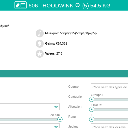

606 - HOODWINK
(5) 54.5 KG
Feigned
Musique:
5p0p6p(25)5p3p1p0p7p5p
Gains:
€14,331
Valeur:
27.5
Course
Groupe I
Catégorie
11500 €
Allocation
2000m
1
Rang
Jockey