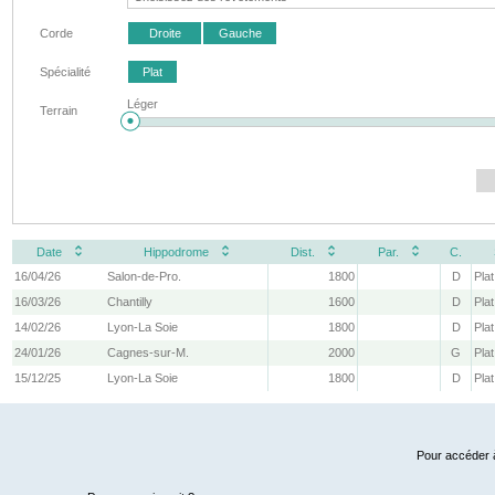
Corde
Droite
Gauche
Spécialité
Plat
Léger
Terrain
Date
Hippodrome
Dist.
Par.
C.
16/04/26
Salon-de-Pro.
1800
D
Plat
16/03/26
Chantilly
1600
D
Plat
14/02/26
Lyon-La Soie
1800
D
Plat
24/01/26
Cagnes-sur-M.
2000
G
Plat
15/12/25
Lyon-La Soie
1800
D
Plat
Pour accéder à