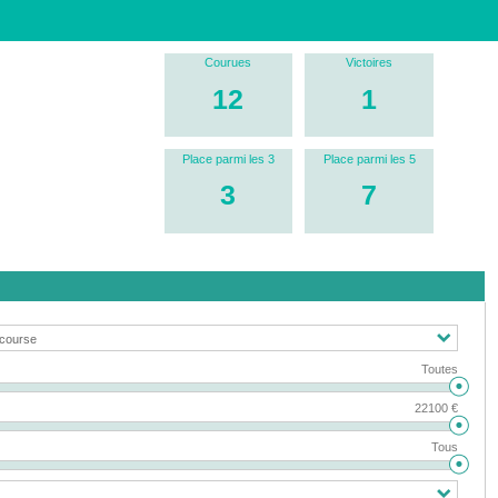
Courues
Victoires
12
1
Place parmi les 3
Place parmi les 5
3
7
Toutes
22100 €
Tous