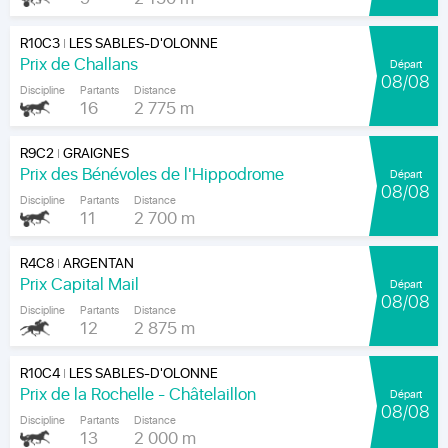
R10C3
LES SABLES-D'OLONNE
|
Prix de Challans
Départ
08/08
Discipline
Partants
Distance
16
2 775 m
R9C2
GRAIGNES
|
Prix des Bénévoles de l'Hippodrome
Départ
08/08
Discipline
Partants
Distance
11
2 700 m
R4C8
ARGENTAN
|
Prix Capital Mail
Départ
08/08
Discipline
Partants
Distance
12
2 875 m
R10C4
LES SABLES-D'OLONNE
|
Prix de la Rochelle - Châtelaillon
Départ
08/08
Discipline
Partants
Distance
13
2 000 m