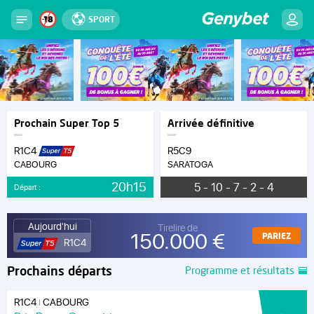
SPORT
Prochain Super Top 5
Arrivée définitive
R1C4
R5C9
CABOURG
SARATOGA
20h15
5 - 10 - 7 - 2 - 4
Départ :
Aujourd'hui
Tirelire de
150.000 €
PARIEZ
R1C4
Prochains départs
Programme et résultats
R1C4
CABOURG
|