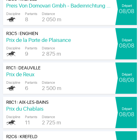
Preis Von Domovari Gmbh - Badeinrichtung Auf Mass
Départ
08/08
Discipline
Partants
Distance
8
2 050 m
R3C5
ENGHIEN
|
Prix de la Porte de Plaisance
Départ
08/08
Discipline
Partants
Distance
9
2 875 m
R1C1
DEAUVILLE
|
Prix de Reux
Départ
08/08
Discipline
Partants
Distance
6
2 500 m
R8C1
AIX-LES-BAINS
|
Prix du Chablais
Départ
08/08
Discipline
Partants
Distance
11
2 725 m
R2C6
KREFELD
|