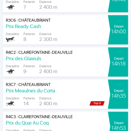
Discipline
Partants
Distance
7
2 400 m
R3C6
CHÂTEAUBRIANT
|
Prix Ready Cash
Départ
14h00
Discipline
Partants
Distance
8
2 300 m
R4C2
CLAIREFONTAINE-DEAUVILLE
|
Prix des Glaieuls
Départ
14h18
Discipline
Partants
Distance
9
2 400 m
R3C7
CHÂTEAUBRIANT
|
Prix Meaulnes du Corta
Départ
14h35
Discipline
Partants
Distance
14
2 400 m
R4C3
CLAIREFONTAINE-DEAUVILLE
|
Prix du Quai Au Coq
Départ
14h53
Discipline
Partants
Distance