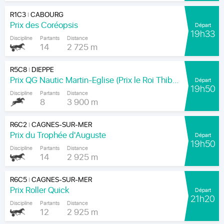
R1C3
CABOURG
|
Prix des Coréopsis
Départ
19h33
Discipline
Partants
Distance
14
2 725 m
R5C8
DIEPPE
|
Prix QG Nautic Martin-Eglise (Prix le Roi Thibault)
Départ
19h50
Discipline
Partants
Distance
8
3 900 m
R6C2
CAGNES-SUR-MER
|
Prix du Trophée d'Auguste
Départ
19h50
Discipline
Partants
Distance
14
2 925 m
R6C5
CAGNES-SUR-MER
|
Prix Roller Quick
Départ
21h20
Discipline
Partants
Distance
12
2 925 m