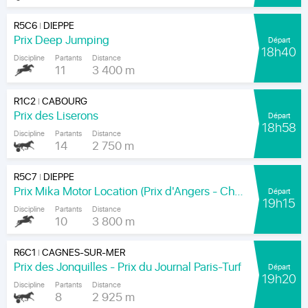
R5C6
DIEPPE
|
Prix Deep Jumping
Départ
18h40
Discipline
Partants
Distance
11
3 400 m
R1C2
CABOURG
|
Prix des Liserons
Départ
18h58
Discipline
Partants
Distance
14
2 750 m
R5C7
DIEPPE
|
Prix Mika Motor Location (Prix d'Angers - Chamionnat Paris-Turf des Apprentis-Jeunes-Jockeys)
Départ
19h15
Discipline
Partants
Distance
10
3 800 m
R6C1
CAGNES-SUR-MER
|
Prix des Jonquilles - Prix du Journal Paris-Turf
Départ
19h20
Discipline
Partants
Distance
8
2 925 m