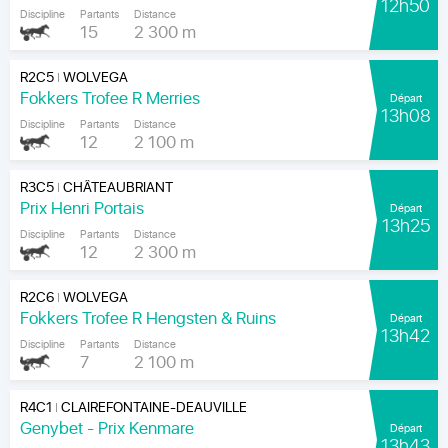
12h50
Discipline
Partants
Distance
15
2 300 m
R2C5
WOLVEGA
|
Fokkers Trofee R Merries
Départ
13h08
Discipline
Partants
Distance
12
2 100 m
R3C5
CHÂTEAUBRIANT
|
Prix Henri Portais
Départ
13h25
Discipline
Partants
Distance
12
2 300 m
R2C6
WOLVEGA
|
Fokkers Trofee R Hengsten & Ruins
Départ
13h42
Discipline
Partants
Distance
7
2 100 m
R4C1
CLAIREFONTAINE-DEAUVILLE
|
Genybet - Prix Kenmare
Départ
13h43