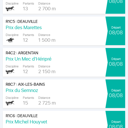
08/08
Discipline
Partants
Distance
13
2 700 m
R1C5
DEAUVILLE
|
Prix des Marettes
Départ
08/08
Discipline
Partants
Distance
12
1 500 m
R4C2
ARGENTAN
|
Prix Un Mec d'Héripré
Départ
08/08
Discipline
Partants
Distance
12
2 150 m
R8C7
AIX-LES-BAINS
|
Prix du Semnoz
Départ
08/08
Discipline
Partants
Distance
15
2 725 m
R1C6
DEAUVILLE
|
Prix Michel Houyvet
Départ
08/08