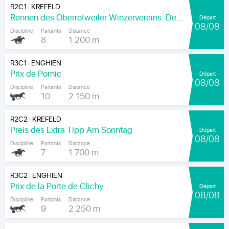
R2C1
KREFELD
|
Rennen des Oberrotweiler Winzervereins. Der Klassiker Am Kaiser.
Départ
08/08
Discipline
Partants
Distance
8
1 200 m
R3C1
ENGHIEN
|
Prix de Pornic
Départ
08/08
Discipline
Partants
Distance
10
2 150 m
R2C2
KREFELD
|
Preis des Extra Tipp Am Sonntag
Départ
08/08
Discipline
Partants
Distance
7
1 700 m
R3C2
ENGHIEN
|
Prix de la Porte de Clichy
Départ
08/08
Discipline
Partants
Distance
9
2 250 m