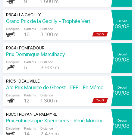
9
1 600 m
R5C4
LA GACILLY
|
Grand Prix de la Gacilly - Trophée Vert
Départ
09/08
Discipline
Partants
Distance
16
3 100 m
R9C4
POMPADOUR
|
Prix Dominique Marcilhacy
Départ
09/08
Discipline
Partants
Distance
5
3 900 m
R1C5
DEAUVILLE
|
Arc Prix Maurice de Gheest - FEE - En Mémoire de Louis Romanet
Départ
09/08
Discipline
Partants
Distance
12
1 300 m
R8C5
ROYAN LA PALMYRE
|
Prix Futuroscope Xperiences - René Monory
Départ
09/08
Discipline
Partants
Distance
14
2 475 m