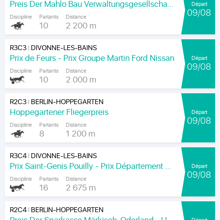
Preis Der Mahlo Bau Verwaltungsgesellschaft Mbh
Départ
09/08
Discipline
Partants
Distance
10
2 200 m
R3C3
DIVONNE-LES-BAINS
|
Prix de Feurs - Prix Groupe Martin Ford Nissan
Départ
09/08
Discipline
Partants
Distance
10
2 000 m
R2C3
BERLIN-HOPPEGARTEN
|
Hoppegartener Fliegerpreis
Départ
09/08
Discipline
Partants
Distance
8
1 200 m
R3C4
DIVONNE-LES-BAINS
|
Prix Saint-Genis Pouilly - Prix Département Ain
Départ
09/08
Discipline
Partants
Distance
16
2 675 m
R2C4
BERLIN-HOPPEGARTEN
|