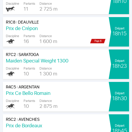
18h10
Discipline
Partants
Distance
11
2 725 m
R1C8
DEAUVILLE
|
Prix de Crépon
Départ
18h15
Discipline
Partants
Distance
16
1 600 m
R7C2
SARATOGA
|
Maiden Special Weight 1300
Départ
18h23
Discipline
Partants
Distance
10
1 300 m
R4C5
ARGENTAN
|
Prix Ce Bello Romain
Départ
18h30
Discipline
Partants
Distance
10
2 875 m
R5C2
AVENCHES
|
Prix de Bordeaux
Départ
18h45