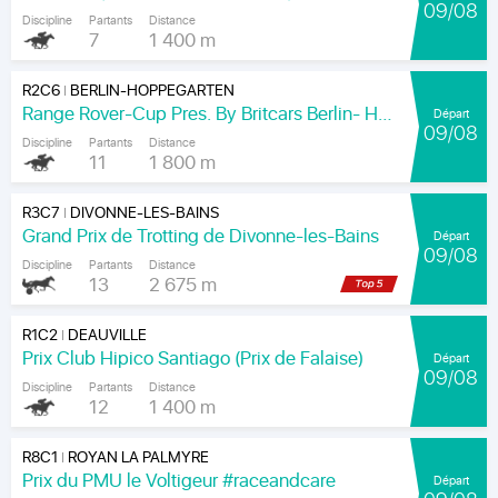
09/08
Discipline
Partants
Distance
7
1 400 m
R2C6
BERLIN-HOPPEGARTEN
|
Range Rover-Cup Pres. By Britcars Berlin- Hoppegartener Stutenp.
Départ
09/08
Discipline
Partants
Distance
11
1 800 m
R3C7
DIVONNE-LES-BAINS
|
Grand Prix de Trotting de Divonne-les-Bains
Départ
09/08
Discipline
Partants
Distance
13
2 675 m
R1C2
DEAUVILLE
|
Prix Club Hipico Santiago (Prix de Falaise)
Départ
09/08
Discipline
Partants
Distance
12
1 400 m
R8C1
ROYAN LA PALMYRE
|
Prix du PMU le Voltigeur #raceandcare
Départ