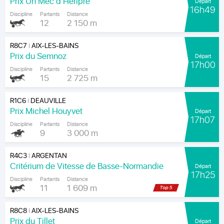
Prix Un Mec d'Héripré
Départ
16h49
Discipline
Partants
Distance
12
2 150 m
R8C7
AIX-LES-BAINS
|
Prix du Semnoz
Départ
17h00
Discipline
Partants
Distance
15
2 725 m
R1C6
DEAUVILLE
|
Prix Michel Houyvet
Départ
17h07
Discipline
Partants
Distance
9
3 000 m
R4C3
ARGENTAN
|
Critérium de Vitesse de Basse-Normandie
Départ
17h25
Discipline
Partants
Distance
11
1 609 m
R8C8
AIX-LES-BAINS
|
Prix du Tillet
Départ