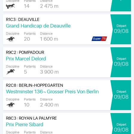
Discipline
Partants
Distance
14
2 475 m
R1C3
DEAUVILLE
|
Grand Handicap de Deauville
Départ
09/08
Discipline
Partants
Distance
20
1 600 m
R9C2
POMPADOUR
|
Prix Marcel Delord
Départ
09/08
Discipline
Partants
Distance
5
3 900 m
R2C8
BERLIN-HOPPEGARTEN
|
Westminster 136¬ Grosser Preis Von Berlin
Départ
09/08
Discipline
Partants
Distance
10
2 400 m
R8C3
ROYAN LA PALMYRE
|
Prix Pierre Sibard
Départ
09/08
Discipline
Partants
Distance