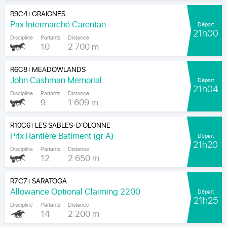
R9C4
GRAIGNES
|
Prix Intermarché Carentan
Départ
21h00
Discipline
Partants
Distance
10
2 700 m
R6C8
MEADOWLANDS
|
John Cashman Memorial
Départ
21h04
Discipline
Partants
Distance
9
1 609 m
R10C6
LES SABLES-D'OLONNE
|
Prix Rantière Batiment (gr A)
Départ
21h20
Discipline
Partants
Distance
12
2 650 m
R7C7
SARATOGA
|
Allowance Optional Claiming 2200
Départ
21h25
Discipline
Partants
Distance
14
2 200 m