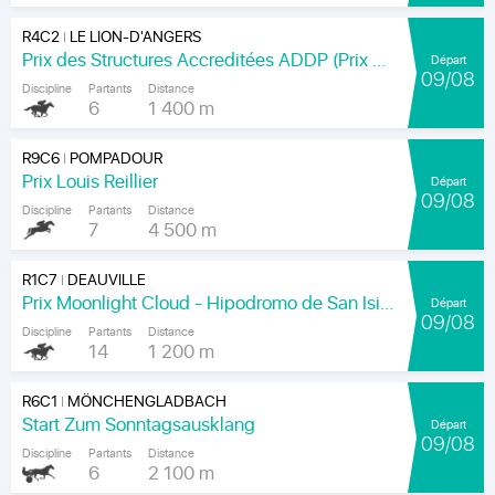
R4C2
LE LION-D'ANGERS
|
Prix des Structures Accreditées ADDP (Prix Léon Carabin)
Départ
09/08
Discipline
Partants
Distance
6
1 400 m
R9C6
POMPADOUR
|
Prix Louis Reillier
Départ
09/08
Discipline
Partants
Distance
7
4 500 m
R1C7
DEAUVILLE
|
Prix Moonlight Cloud - Hipodromo de San Isidro
Départ
09/08
Discipline
Partants
Distance
14
1 200 m
R6C1
MÖNCHENGLADBACH
|
Start Zum Sonntagsausklang
Départ
09/08
Discipline
Partants
Distance
6
2 100 m