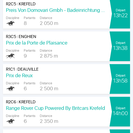
R2C5
KREFELD
|
Preis Von Domovari Gmbh - Badeinrichtung Auf Mass
Départ
13h22
Discipline
Partants
Distance
8
2 050 m
R3C5
ENGHIEN
|
Prix de la Porte de Plaisance
Départ
13h38
Discipline
Partants
Distance
9
2 875 m
R1C1
DEAUVILLE
|
Prix de Reux
Départ
13h58
Discipline
Partants
Distance
6
2 500 m
R2C6
KREFELD
|
Range Rover Cup Powered By Britcars Krefeld
Départ
14h00
Discipline
Partants
Distance
6
2 350 m