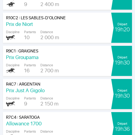
9
2 400 m
R10C2
LES SABLES-D'OLONNE
|
Prix de Niort
Départ
19h20
Discipline
Partants
Distance
10
2 000 m
R9C1
GRAIGNES
|
Prix Groupama
Départ
19h30
Discipline
Partants
Distance
16
2 700 m
R4C7
ARGENTAN
|
Prix Just A Gigolo
Départ
19h30
Discipline
Partants
Distance
9
2 150 m
R7C4
SARATOGA
|
Allowance 1700
Départ
19h36
Discipline
Partants
Distance