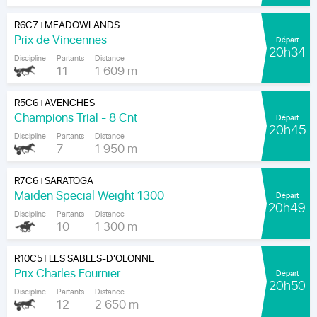
R6C7
MEADOWLANDS
|
Prix de Vincennes
Départ
20h34
Discipline
Partants
Distance
11
1 609 m
R5C6
AVENCHES
|
Champions Trial - 8 Cnt
Départ
20h45
Discipline
Partants
Distance
7
1 950 m
R7C6
SARATOGA
|
Maiden Special Weight 1300
Départ
20h49
Discipline
Partants
Distance
10
1 300 m
R10C5
LES SABLES-D'OLONNE
|
Prix Charles Fournier
Départ
20h50
Discipline
Partants
Distance
12
2 650 m