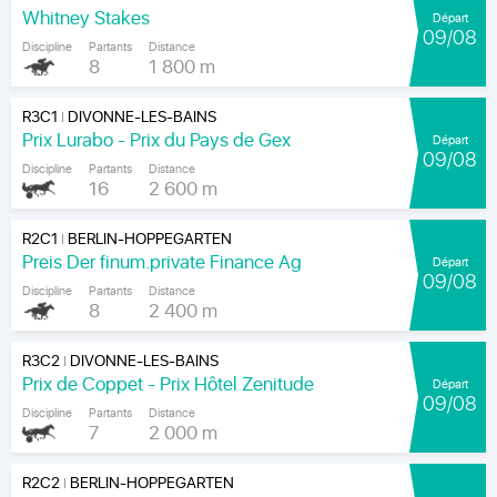
Whitney Stakes
Départ
09/08
Discipline
Partants
Distance
8
1 800 m
R3C1
DIVONNE-LES-BAINS
|
Prix Lurabo - Prix du Pays de Gex
Départ
09/08
Discipline
Partants
Distance
16
2 600 m
R2C1
BERLIN-HOPPEGARTEN
|
Preis Der finum.private Finance Ag
Départ
09/08
Discipline
Partants
Distance
8
2 400 m
R3C2
DIVONNE-LES-BAINS
|
Prix de Coppet - Prix Hôtel Zenitude
Départ
09/08
Discipline
Partants
Distance
7
2 000 m
R2C2
BERLIN-HOPPEGARTEN
|