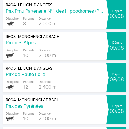
R4C4
LE LION-D'ANGERS
|
Prix Pmu Partenaire N°1 des Hippodromes (Prix du Moulin de Varennes)
Départ
09/08
Discipline
Partants
Distance
8
2 000 m
R6C3
MÖNCHENGLADBACH
|
Prix des Alpes
Départ
09/08
Discipline
Partants
Distance
10
2 100 m
R4C5
LE LION-D'ANGERS
|
Prix de Haute Folie
Départ
09/08
Discipline
Partants
Distance
12
2 400 m
R6C4
MÖNCHENGLADBACH
|
Prix des Pyrénées
Départ
09/08
Discipline
Partants
Distance
10
2 100 m