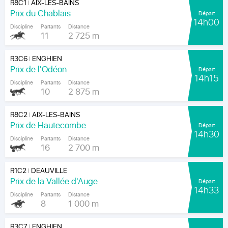
R8C1
AIX-LES-BAINS
|
Prix du Chablais
Départ
14h00
Discipline
Partants
Distance
11
2 725 m
R3C6
ENGHIEN
|
Prix de l'Odéon
Départ
14h15
Discipline
Partants
Distance
10
2 875 m
R8C2
AIX-LES-BAINS
|
Prix de Hautecombe
Départ
14h30
Discipline
Partants
Distance
16
2 700 m
R1C2
DEAUVILLE
|
Prix de la Vallée d'Auge
Départ
14h33
Discipline
Partants
Distance
8
1 000 m
R3C7
ENGHIEN
|