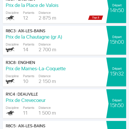
Prix de la Place de Valois
Départ
14h50
Discipline
Partants
Distance
12
2 875 m
R8C3
AIX-LES-BAINS
|
Prix de la Chautagne (gr A)
Départ
15h00
Discipline
Partants
Distance
14
2 700 m
R3C8
ENGHIEN
|
Prix de Marnes-La-Coquette
Départ
15h32
Discipline
Partants
Distance
10
2 150 m
R1C4
DEAUVILLE
|
Prix de Crevecoeur
Départ
15h50
Discipline
Partants
Distance
11
1 500 m
R8C5
AIX-LES-BAINS
|