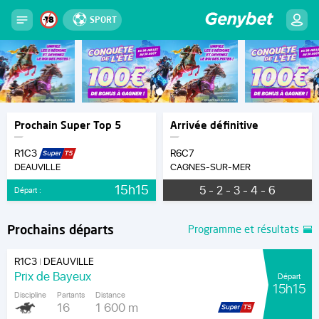
SPORT
Prochain Super Top 5
Arrivée définitive
R1C3
R6C7
DEAUVILLE
CAGNES-SUR-MER
15h15
5 - 2 - 3 - 4 - 6
Départ :
Prochains départs
Programme et résultats
R1C3
DEAUVILLE
|
Prix de Bayeux
Départ
15h15
Discipline
Partants
Distance
16
1 600 m