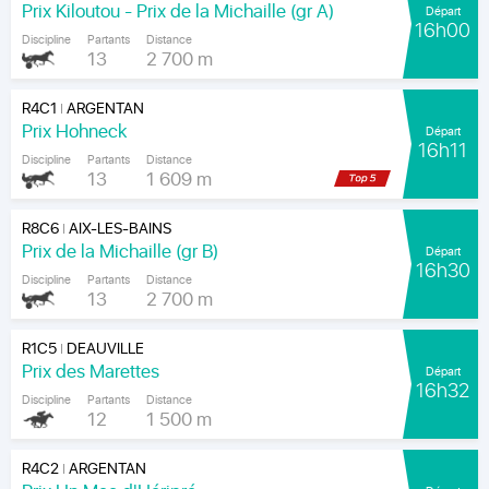
Prix Kiloutou - Prix de la Michaille (gr A)
Départ
16h00
Discipline
Partants
Distance
13
2 700 m
R4C1
ARGENTAN
|
Prix Hohneck
Départ
16h11
Discipline
Partants
Distance
13
1 609 m
R8C6
AIX-LES-BAINS
|
Prix de la Michaille (gr B)
Départ
16h30
Discipline
Partants
Distance
13
2 700 m
R1C5
DEAUVILLE
|
Prix des Marettes
Départ
16h32
Discipline
Partants
Distance
12
1 500 m
R4C2
ARGENTAN
|