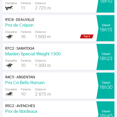
18h10
Discipline
Partants
Distance
11
2 725 m
R1C8
DEAUVILLE
|
Prix de Crépon
Départ
18h15
Discipline
Partants
Distance
16
1 600 m
R7C2
SARATOGA
|
Maiden Special Weight 1300
Départ
18h23
Discipline
Partants
Distance
10
1 300 m
R4C5
ARGENTAN
|
Prix Ce Bello Romain
Départ
18h30
Discipline
Partants
Distance
10
2 875 m
R5C2
AVENCHES
|
Prix de Bordeaux
Départ
18h45