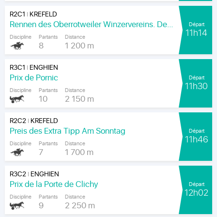
R2C1
KREFELD
|
Rennen des Oberrotweiler Winzervereins. Der Klassiker Am Kaiser.
Départ
11h14
Discipline
Partants
Distance
8
1 200 m
R3C1
ENGHIEN
|
Prix de Pornic
Départ
11h30
Discipline
Partants
Distance
10
2 150 m
R2C2
KREFELD
|
Preis des Extra Tipp Am Sonntag
Départ
11h46
Discipline
Partants
Distance
7
1 700 m
R3C2
ENGHIEN
|
Prix de la Porte de Clichy
Départ
12h02
Discipline
Partants
Distance
9
2 250 m