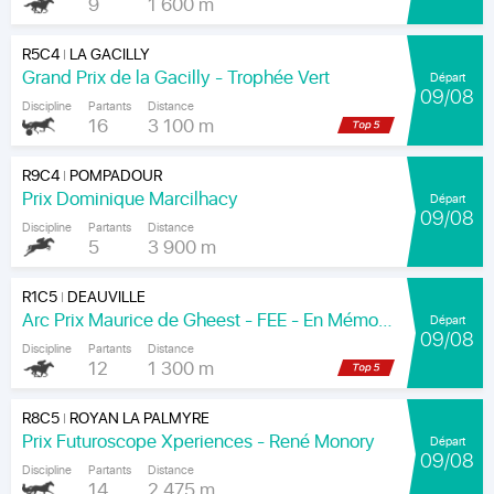
9
1 600 m
R5C4
LA GACILLY
|
Grand Prix de la Gacilly - Trophée Vert
Départ
09/08
Discipline
Partants
Distance
16
3 100 m
R9C4
POMPADOUR
|
Prix Dominique Marcilhacy
Départ
09/08
Discipline
Partants
Distance
5
3 900 m
R1C5
DEAUVILLE
|
Arc Prix Maurice de Gheest - FEE - En Mémoire de Louis Romanet
Départ
09/08
Discipline
Partants
Distance
12
1 300 m
R8C5
ROYAN LA PALMYRE
|
Prix Futuroscope Xperiences - René Monory
Départ
09/08
Discipline
Partants
Distance
14
2 475 m