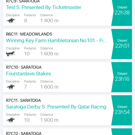
R7C9
SARATOGA
|
Test S. Presented By Ticketmaster
Départ
22h38
Discipline
Partants
Distance
8
1 400 m
R6C11
MEADOWLANDS
|
Winning Key Farm Hambletonian No.101 - Final
Départ
22h51
Discipline
Partants
Distance
10
1 609 m
R7C10
SARATOGA
|
Fourstardave Stakes
Départ
23h16
Discipline
Partants
Distance
7
1 600 m
R7C11
SARATOGA
|
Saratoga Derby S. Presented By Qatar Racing
Départ
23h54
Discipline
Partants
Distance
10
1 900 m
R7C12
SARATOGA
|