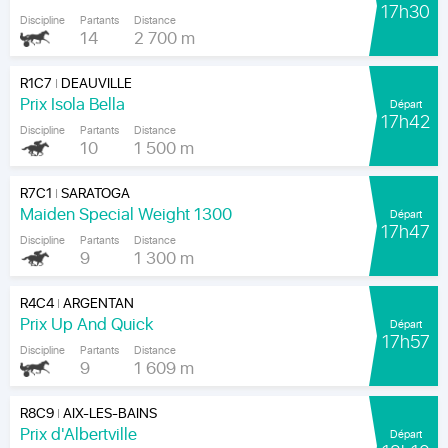
17h30
Discipline
Partants
Distance
14
2 700 m
R1C7
DEAUVILLE
|
Prix Isola Bella
Départ
17h42
Discipline
Partants
Distance
10
1 500 m
R7C1
SARATOGA
|
Maiden Special Weight 1300
Départ
17h47
Discipline
Partants
Distance
9
1 300 m
R4C4
ARGENTAN
|
Prix Up And Quick
Départ
17h57
Discipline
Partants
Distance
9
1 609 m
R8C9
AIX-LES-BAINS
|
Prix d'Albertville
Départ