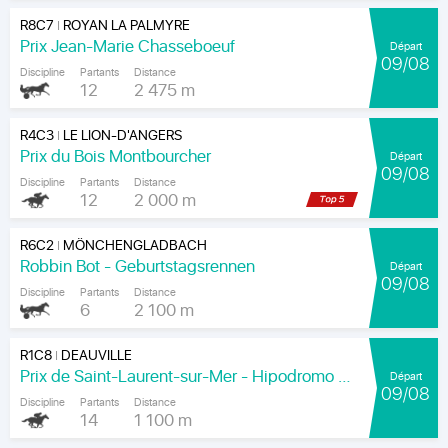
R8C7
ROYAN LA PALMYRE
|
Prix Jean-Marie Chasseboeuf
Départ
09/08
Discipline
Partants
Distance
12
2 475 m
R4C3
LE LION-D'ANGERS
|
Prix du Bois Montbourcher
Départ
09/08
Discipline
Partants
Distance
12
2 000 m
R6C2
MÖNCHENGLADBACH
|
Robbin Bot - Geburtstagsrennen
Départ
09/08
Discipline
Partants
Distance
6
2 100 m
R1C8
DEAUVILLE
|
Prix de Saint-Laurent-sur-Mer - Hipodromo de Maronas
Départ
09/08
Discipline
Partants
Distance
14
1 100 m