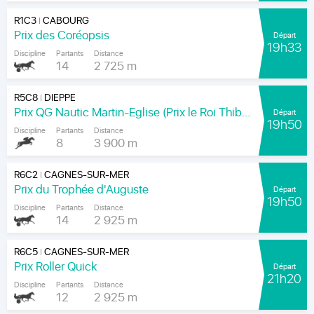
R1C3
CABOURG
|
Prix des Coréopsis
Départ
19h33
Discipline
Partants
Distance
14
2 725 m
R5C8
DIEPPE
|
Prix QG Nautic Martin-Eglise (Prix le Roi Thibault)
Départ
19h50
Discipline
Partants
Distance
8
3 900 m
R6C2
CAGNES-SUR-MER
|
Prix du Trophée d'Auguste
Départ
19h50
Discipline
Partants
Distance
14
2 925 m
R6C5
CAGNES-SUR-MER
|
Prix Roller Quick
Départ
21h20
Discipline
Partants
Distance
12
2 925 m