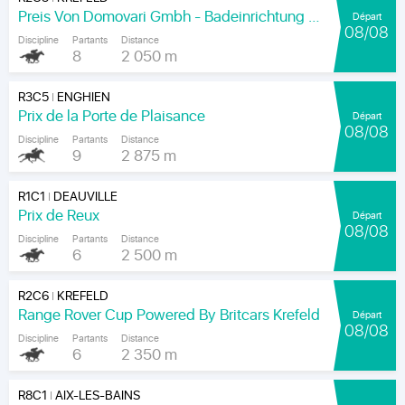
Preis Von Domovari Gmbh - Badeinrichtung Auf Mass
Départ
08/08
Discipline
Partants
Distance
8
2 050 m
R3C5
ENGHIEN
|
Prix de la Porte de Plaisance
Départ
08/08
Discipline
Partants
Distance
9
2 875 m
R1C1
DEAUVILLE
|
Prix de Reux
Départ
08/08
Discipline
Partants
Distance
6
2 500 m
R2C6
KREFELD
|
Range Rover Cup Powered By Britcars Krefeld
Départ
08/08
Discipline
Partants
Distance
6
2 350 m
R8C1
AIX-LES-BAINS
|