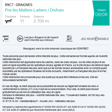
R9C7
GRAIGNES
|
Prix les Maîtres Laitiers / Disfrais
Départ
08/08
Discipline
Partants
Distance
11
2 700 m
Naviguez vers le site internet classique de GENYBET
Toute personne peut demander à être interdite de jeux. Cette demande est formée auprès de l'Autorité
nationale des jeux.
Cette interdiction est applicable dans les casinos, dans les clubs de jeux, sur les sites de jeux et de
paris en ligne exploités par les opérateurs de jeux agréés en France, sur le site de jeux de loterie en ligne
exploité par La Française des jeux ainsi que sur les bornes de jeux accessibles avec un compte joueur
exploitées par les opérateurs titulaires de droits exclusifs, notamment La Française des jeux et le Pari
mutuel urbain.
Cette interdiction est prononcée pour une durée qui ne peut être inférieure à trois ans. Elle est
renouvelable tacitement.
En cas de litige, le client dispose de la possibilité de recourir au règlement amiable de celui-ci
conformément à l’article L211-3 du Code de la consommation. Pour cela, le client peut recourir
gratuitement au service du Médiateur des Jeux en Ligne :
Monsieur le Médiateur des jeux - Autorité Nationale des Jeux, 11 boulevard Gallieni, 92130 Issy-les-
Moulineaux, France
01.57.13.13.00 - mediation@anj.fr -
Accueil | ANJ - Médiateur des jeux
Genybet a obtenu les agréments n° 0055-PH-2025-07-24-AGR-01 et n° 0055-PS-2025-
07-24-AGR-01 délivrés par l'Autorité Nationale des Jeux (ANJ)