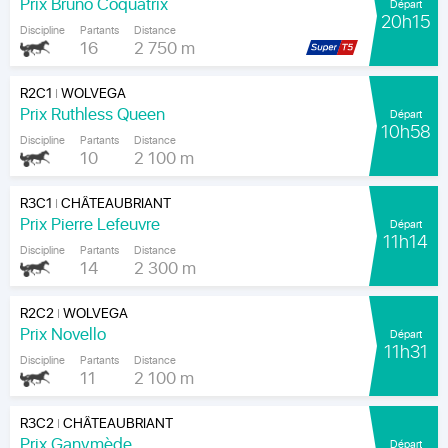
Prix Bruno Coquatrix
Départ
20h15
Discipline
Partants
Distance
16
2 750 m
R2C1
WOLVEGA
|
Prix Ruthless Queen
Départ
10h58
Discipline
Partants
Distance
10
2 100 m
R3C1
CHÂTEAUBRIANT
|
Prix Pierre Lefeuvre
Départ
11h14
Discipline
Partants
Distance
14
2 300 m
R2C2
WOLVEGA
|
Prix Novello
Départ
11h31
Discipline
Partants
Distance
11
2 100 m
R3C2
CHÂTEAUBRIANT
|
Prix Ganymède
Départ