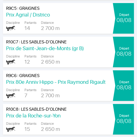
R9C5
GRAIGNES
|
Prix Agrial / Districo
Départ
08/08
Discipline
Partants
Distance
14
2 700 m
R10C7
LES SABLES-D'OLONNE
|
Prix de Saint-Jean-de-Monts (gr B)
Départ
08/08
Discipline
Partants
Distance
12
2 650 m
R9C6
GRAIGNES
|
Prix 80e Anniv Hippo - Prix Raymond Rigault
Départ
08/08
Discipline
Partants
Distance
7
2 700 m
R10C8
LES SABLES-D'OLONNE
|
Prix de la Roche-sur-Yon
Départ
08/08
Discipline
Partants
Distance
15
2 650 m