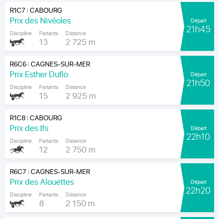
R1C7
CABOURG
|
Prix des Nivéoles
Départ
21h45
Discipline
Partants
Distance
13
2 725 m
R6C6
CAGNES-SUR-MER
|
Prix Esther Duflo
Départ
21h50
Discipline
Partants
Distance
15
2 925 m
R1C8
CABOURG
|
Prix des Ifs
Départ
22h10
Discipline
Partants
Distance
12
2 750 m
R6C7
CAGNES-SUR-MER
|
Prix des Alouettes
Départ
22h20
Discipline
Partants
Distance
8
2 150 m