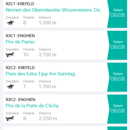
R2C1
KREFELD
|
Rennen des Oberrotweiler Winzervereins. Der Klassiker Am Kaiser.
Départ
08/08
Discipline
Partants
Distance
8
1 200 m
R3C1
ENGHIEN
|
Prix de Pornic
Départ
08/08
Discipline
Partants
Distance
10
2 150 m
R2C2
KREFELD
|
Preis des Extra Tipp Am Sonntag
Départ
08/08
Discipline
Partants
Distance
7
1 700 m
R3C2
ENGHIEN
|
Prix de la Porte de Clichy
Départ
08/08
Discipline
Partants
Distance
9
2 250 m