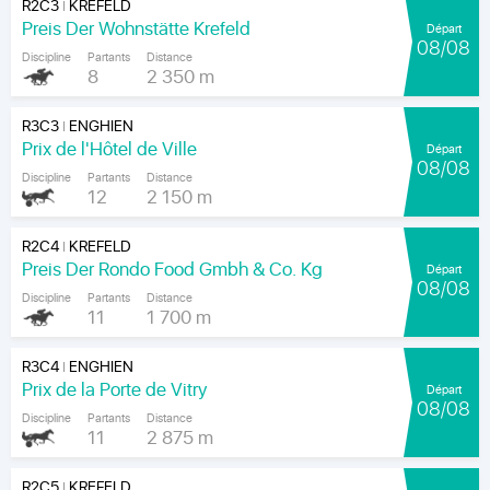
R2C3
KREFELD
|
Preis Der Wohnstätte Krefeld
Départ
08/08
Discipline
Partants
Distance
8
2 350 m
R3C3
ENGHIEN
|
Prix de l'Hôtel de Ville
Départ
08/08
Discipline
Partants
Distance
12
2 150 m
R2C4
KREFELD
|
Preis Der Rondo Food Gmbh & Co. Kg
Départ
08/08
Discipline
Partants
Distance
11
1 700 m
R3C4
ENGHIEN
|
Prix de la Porte de Vitry
Départ
08/08
Discipline
Partants
Distance
11
2 875 m
R2C5
KREFELD
|