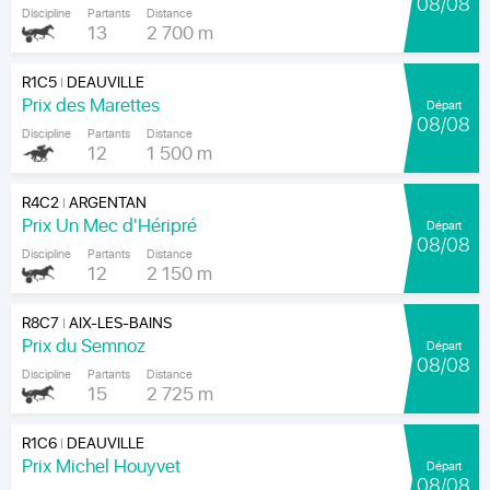
08/08
Discipline
Partants
Distance
13
2 700 m
R1C5
DEAUVILLE
|
Prix des Marettes
Départ
08/08
Discipline
Partants
Distance
12
1 500 m
R4C2
ARGENTAN
|
Prix Un Mec d'Héripré
Départ
08/08
Discipline
Partants
Distance
12
2 150 m
R8C7
AIX-LES-BAINS
|
Prix du Semnoz
Départ
08/08
Discipline
Partants
Distance
15
2 725 m
R1C6
DEAUVILLE
|
Prix Michel Houyvet
Départ
08/08