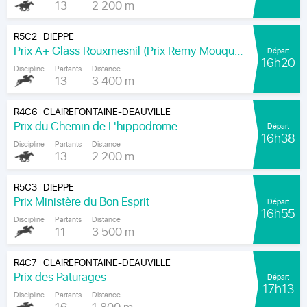
13
2 200 m
R5C2
DIEPPE
|
Prix A+ Glass Rouxmesnil (Prix Remy Mouquet)
Départ
16h20
Discipline
Partants
Distance
13
3 400 m
R4C6
CLAIREFONTAINE-DEAUVILLE
|
Prix du Chemin de L'hippodrome
Départ
16h38
Discipline
Partants
Distance
13
2 200 m
R5C3
DIEPPE
|
Prix Ministère du Bon Esprit
Départ
16h55
Discipline
Partants
Distance
11
3 500 m
R4C7
CLAIREFONTAINE-DEAUVILLE
|
Prix des Paturages
Départ
17h13
Discipline
Partants
Distance