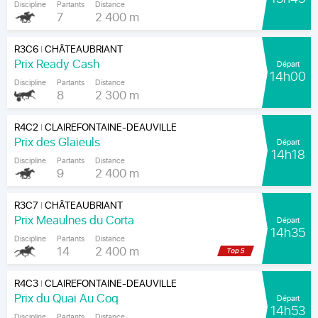
Discipline
Partants
Distance
7
2 400 m
R3C6
CHÂTEAUBRIANT
|
Prix Ready Cash
Départ
14h00
Discipline
Partants
Distance
8
2 300 m
R4C2
CLAIREFONTAINE-DEAUVILLE
|
Prix des Glaieuls
Départ
14h18
Discipline
Partants
Distance
9
2 400 m
R3C7
CHÂTEAUBRIANT
|
Prix Meaulnes du Corta
Départ
14h35
Discipline
Partants
Distance
14
2 400 m
R4C3
CLAIREFONTAINE-DEAUVILLE
|
Prix du Quai Au Coq
Départ
14h53
Discipline
Partants
Distance