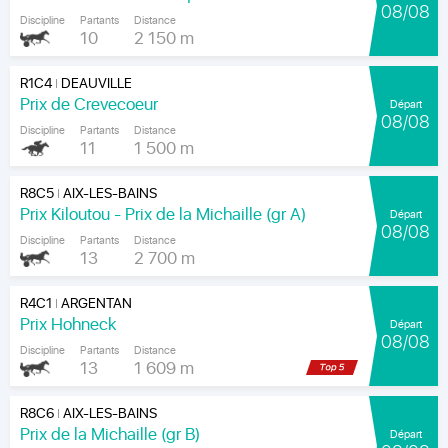
08/08
Discipline
Partants
Distance
10
2 150 m
R1C4
DEAUVILLE
|
Prix de Crevecoeur
Départ
08/08
Discipline
Partants
Distance
11
1 500 m
R8C5
AIX-LES-BAINS
|
Prix Kiloutou - Prix de la Michaille (gr A)
Départ
08/08
Discipline
Partants
Distance
13
2 700 m
R4C1
ARGENTAN
|
Prix Hohneck
Départ
08/08
Discipline
Partants
Distance
13
1 609 m
R8C6
AIX-LES-BAINS
|
Prix de la Michaille (gr B)
Départ