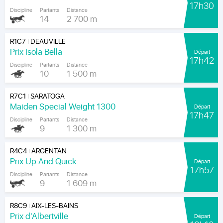
17h30
Discipline
Partants
Distance
14
2 700 m
R1C7
DEAUVILLE
|
Prix Isola Bella
Départ
17h42
Discipline
Partants
Distance
10
1 500 m
R7C1
SARATOGA
|
Maiden Special Weight 1300
Départ
17h47
Discipline
Partants
Distance
9
1 300 m
R4C4
ARGENTAN
|
Prix Up And Quick
Départ
17h57
Discipline
Partants
Distance
9
1 609 m
R8C9
AIX-LES-BAINS
|
Prix d'Albertville
Départ