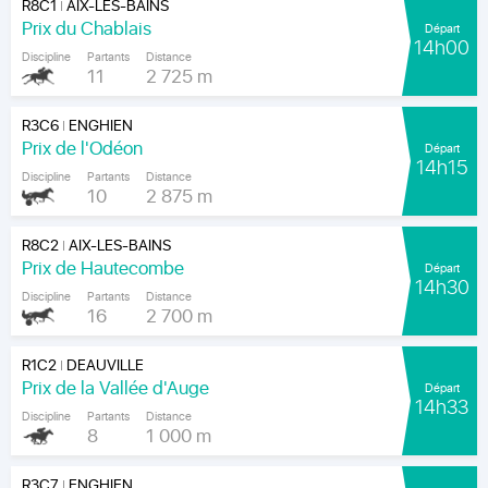
R8C1
AIX-LES-BAINS
|
Prix du Chablais
Départ
14h00
Discipline
Partants
Distance
11
2 725 m
R3C6
ENGHIEN
|
Prix de l'Odéon
Départ
14h15
Discipline
Partants
Distance
10
2 875 m
R8C2
AIX-LES-BAINS
|
Prix de Hautecombe
Départ
14h30
Discipline
Partants
Distance
16
2 700 m
R1C2
DEAUVILLE
|
Prix de la Vallée d'Auge
Départ
14h33
Discipline
Partants
Distance
8
1 000 m
R3C7
ENGHIEN
|