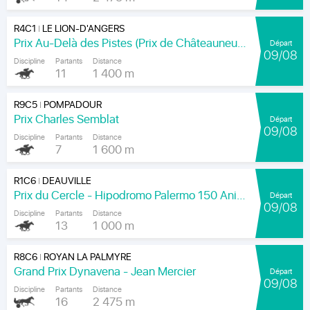
R4C1
LE LION-D'ANGERS
|
Prix Au-Delà des Pistes (Prix de Châteauneuf-sur-Sarthe)
Départ
09/08
Discipline
Partants
Distance
11
1 400 m
R9C5
POMPADOUR
|
Prix Charles Semblat
Départ
09/08
Discipline
Partants
Distance
7
1 600 m
R1C6
DEAUVILLE
|
Prix du Cercle - Hipodromo Palermo 150 Aniversario
Départ
09/08
Discipline
Partants
Distance
13
1 000 m
R8C6
ROYAN LA PALMYRE
|
Grand Prix Dynavena - Jean Mercier
Départ
09/08
Discipline
Partants
Distance
16
2 475 m