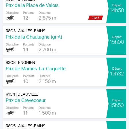
Prix de la Place de Valois
Départ
14h50
Discipline
Partants
Distance
12
2 875 m
R8C3
AIX-LES-BAINS
|
Prix de la Chautagne (gr A)
Départ
15h00
Discipline
Partants
Distance
14
2 700 m
R3C8
ENGHIEN
|
Prix de Marnes-La-Coquette
Départ
15h32
Discipline
Partants
Distance
10
2 150 m
R1C4
DEAUVILLE
|
Prix de Crevecoeur
Départ
15h50
Discipline
Partants
Distance
11
1 500 m
R8C5
AIX-LES-BAINS
|