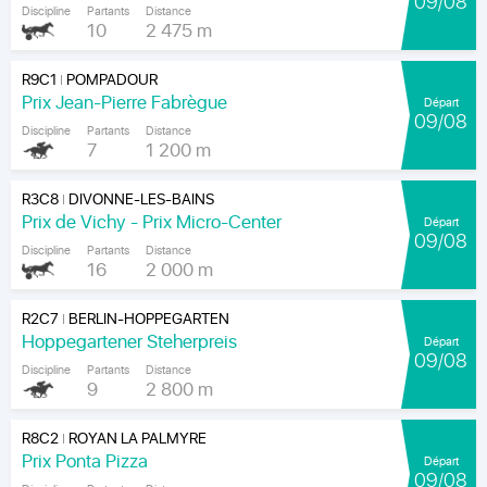
09/08
Discipline
Partants
Distance
10
2 475 m
R9C1
POMPADOUR
|
Prix Jean-Pierre Fabrègue
Départ
09/08
Discipline
Partants
Distance
7
1 200 m
R3C8
DIVONNE-LES-BAINS
|
Prix de Vichy - Prix Micro-Center
Départ
09/08
Discipline
Partants
Distance
16
2 000 m
R2C7
BERLIN-HOPPEGARTEN
|
Hoppegartener Steherpreis
Départ
09/08
Discipline
Partants
Distance
9
2 800 m
R8C2
ROYAN LA PALMYRE
|
Prix Ponta Pizza
Départ
09/08