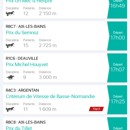
Prix Un Mec d'Héripré
Départ
16h49
Discipline
Partants
Distance
12
2 150 m
R8C7
AIX-LES-BAINS
|
Prix du Semnoz
Départ
17h00
Discipline
Partants
Distance
15
2 725 m
R1C6
DEAUVILLE
|
Prix Michel Houyvet
Départ
17h07
Discipline
Partants
Distance
9
3 000 m
R4C3
ARGENTAN
|
Critérium de Vitesse de Basse-Normandie
Départ
17h25
Discipline
Partants
Distance
11
1 609 m
R8C8
AIX-LES-BAINS
|
Prix du Tillet
Départ