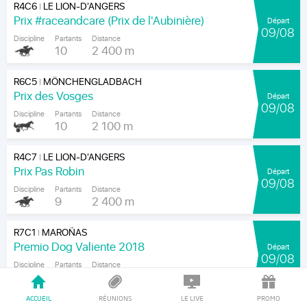
R4C6
LE LION-D'ANGERS
|
Prix #raceandcare (Prix de l'Aubinière)
Départ
09/08
Discipline
Partants
Distance
10
2 400 m
R6C5
MÖNCHENGLADBACH
|
Prix des Vosges
Départ
09/08
Discipline
Partants
Distance
10
2 100 m
R4C7
LE LION-D'ANGERS
|
Prix Pas Robin
Départ
09/08
Discipline
Partants
Distance
9
2 400 m
R7C1
MAROÑAS
|
Premio Dog Valiente 2018
Départ
09/08
Discipline
Partants
Distance
10
2 000 m
ACCUEIL
RÉUNIONS
LE LIVE
PROMO