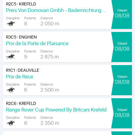
R2C5
KREFELD
|
Preis Von Domovari Gmbh - Badeinrichtung Auf Mass
Départ
08/08
Discipline
Partants
Distance
8
2 050 m
R3C5
ENGHIEN
|
Prix de la Porte de Plaisance
Départ
08/08
Discipline
Partants
Distance
9
2 875 m
R1C1
DEAUVILLE
|
Prix de Reux
Départ
08/08
Discipline
Partants
Distance
6
2 500 m
R2C6
KREFELD
|
Range Rover Cup Powered By Britcars Krefeld
Départ
08/08
Discipline
Partants
Distance
6
2 350 m