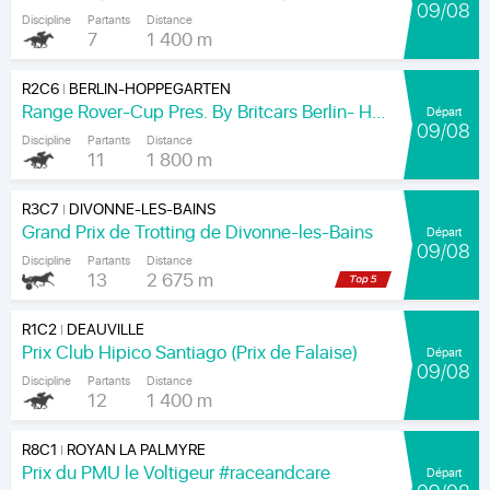
09/08
Discipline
Partants
Distance
7
1 400 m
R2C6
BERLIN-HOPPEGARTEN
|
Range Rover-Cup Pres. By Britcars Berlin- Hoppegartener Stutenp.
Départ
09/08
Discipline
Partants
Distance
11
1 800 m
R3C7
DIVONNE-LES-BAINS
|
Grand Prix de Trotting de Divonne-les-Bains
Départ
09/08
Discipline
Partants
Distance
13
2 675 m
R1C2
DEAUVILLE
|
Prix Club Hipico Santiago (Prix de Falaise)
Départ
09/08
Discipline
Partants
Distance
12
1 400 m
R8C1
ROYAN LA PALMYRE
|
Prix du PMU le Voltigeur #raceandcare
Départ