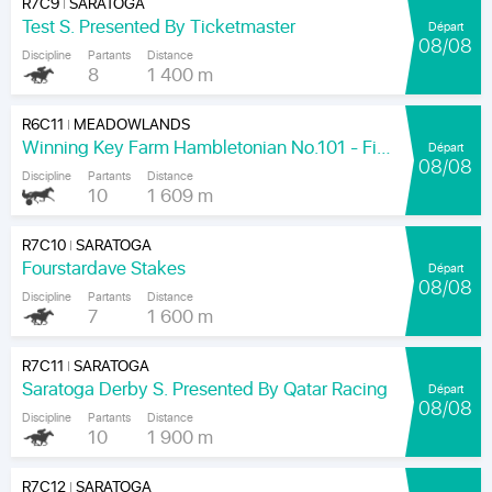
R7C9
SARATOGA
|
Test S. Presented By Ticketmaster
Départ
08/08
Discipline
Partants
Distance
8
1 400 m
R6C11
MEADOWLANDS
|
Winning Key Farm Hambletonian No.101 - Final
Départ
08/08
Discipline
Partants
Distance
10
1 609 m
R7C10
SARATOGA
|
Fourstardave Stakes
Départ
08/08
Discipline
Partants
Distance
7
1 600 m
R7C11
SARATOGA
|
Saratoga Derby S. Presented By Qatar Racing
Départ
08/08
Discipline
Partants
Distance
10
1 900 m
R7C12
SARATOGA
|