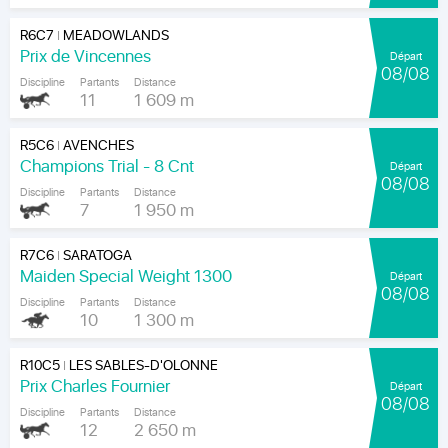
R6C7
MEADOWLANDS
|
Prix de Vincennes
Départ
08/08
Discipline
Partants
Distance
11
1 609 m
R5C6
AVENCHES
|
Champions Trial - 8 Cnt
Départ
08/08
Discipline
Partants
Distance
7
1 950 m
R7C6
SARATOGA
|
Maiden Special Weight 1300
Départ
08/08
Discipline
Partants
Distance
10
1 300 m
R10C5
LES SABLES-D'OLONNE
|
Prix Charles Fournier
Départ
08/08
Discipline
Partants
Distance
12
2 650 m