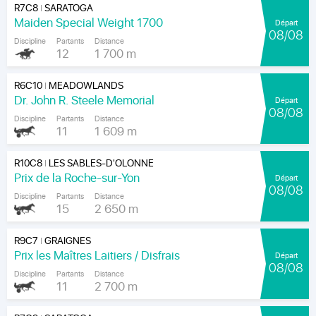
R7C8
SARATOGA
|
Maiden Special Weight 1700
Départ
08/08
Discipline
Partants
Distance
12
1 700 m
R6C10
MEADOWLANDS
|
Dr. John R. Steele Memorial
Départ
08/08
Discipline
Partants
Distance
11
1 609 m
R10C8
LES SABLES-D'OLONNE
|
Prix de la Roche-sur-Yon
Départ
08/08
Discipline
Partants
Distance
15
2 650 m
R9C7
GRAIGNES
|
Prix les Maîtres Laitiers / Disfrais
Départ
08/08
Discipline
Partants
Distance
11
2 700 m