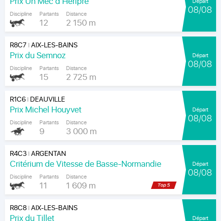
Prix Un Mec d'Héripré
Départ
08/08
Discipline
Partants
Distance
12
2 150 m
R8C7
AIX-LES-BAINS
|
Prix du Semnoz
Départ
08/08
Discipline
Partants
Distance
15
2 725 m
R1C6
DEAUVILLE
|
Prix Michel Houyvet
Départ
08/08
Discipline
Partants
Distance
9
3 000 m
R4C3
ARGENTAN
|
Critérium de Vitesse de Basse-Normandie
Départ
08/08
Discipline
Partants
Distance
11
1 609 m
R8C8
AIX-LES-BAINS
|
Prix du Tillet
Départ