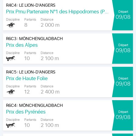
R4C4
LE LION-D'ANGERS
|
Prix Pmu Partenaire N°1 des Hippodromes (Prix du Moulin de Varennes)
Départ
09/08
Discipline
Partants
Distance
8
2 000 m
R6C3
MÖNCHENGLADBACH
|
Prix des Alpes
Départ
09/08
Discipline
Partants
Distance
10
2 100 m
R4C5
LE LION-D'ANGERS
|
Prix de Haute Folie
Départ
09/08
Discipline
Partants
Distance
12
2 400 m
R6C4
MÖNCHENGLADBACH
|
Prix des Pyrénées
Départ
09/08
Discipline
Partants
Distance
10
2 100 m