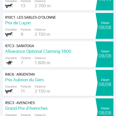
Discipline
Partants
Distance
13
2 700 m
R10C1
LES SABLES-D'OLONNE
|
Prix de Luçon
Départ
08/08
Discipline
Partants
Distance
8
2 150 m
R7C3
SARATOGA
|
Allowance Optional Claiming 1800
Départ
08/08
Discipline
Partants
Distance
7
1 800 m
R4C6
ARGENTAN
|
Prix Aubrion du Gers
Départ
08/08
Discipline
Partants
Distance
11
2 150 m
R5C3
AVENCHES
|
Grand Prix d'Avenches
Départ
08/08
Discipline
Partants
Distance