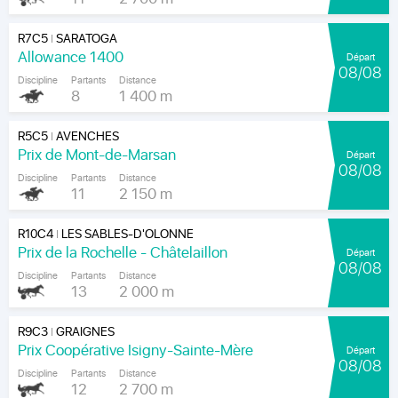
R7C5
SARATOGA
|
Allowance 1400
Départ
08/08
Discipline
Partants
Distance
8
1 400 m
R5C5
AVENCHES
|
Prix de Mont-de-Marsan
Départ
08/08
Discipline
Partants
Distance
11
2 150 m
R10C4
LES SABLES-D'OLONNE
|
Prix de la Rochelle - Châtelaillon
Départ
08/08
Discipline
Partants
Distance
13
2 000 m
R9C3
GRAIGNES
|
Prix Coopérative Isigny-Sainte-Mère
Départ
08/08
Discipline
Partants
Distance
12
2 700 m