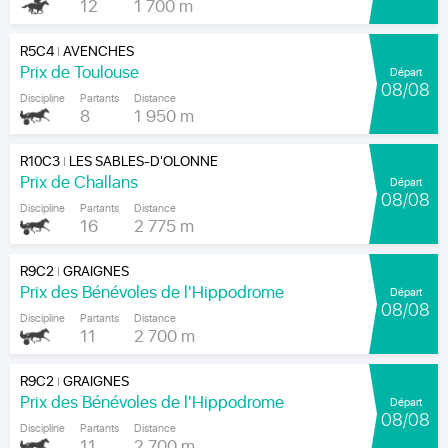
12
1 700 m
R5C4
AVENCHES
|
Prix de Toulouse
Départ
08/08
Discipline
Partants
Distance
8
1 950 m
R10C3
LES SABLES-D'OLONNE
|
Prix de Challans
Départ
08/08
Discipline
Partants
Distance
16
2 775 m
R9C2
GRAIGNES
|
Prix des Bénévoles de l'Hippodrome
Départ
08/08
Discipline
Partants
Distance
11
2 700 m
R9C2
GRAIGNES
|
Prix des Bénévoles de l'Hippodrome
Départ
08/08
Discipline
Partants
Distance
11
2 700 m