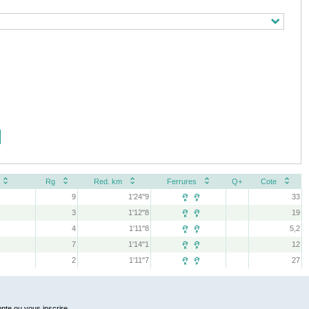
Rg
Red. km
Ferrures
Q+
Cote
9
1'24''9
33
 
3
1'12''8
19
 
4
1'11''8
5,2
 
7
1'14''1
12
 
2
1'11''7
27
 
pte ou vous inscrire.