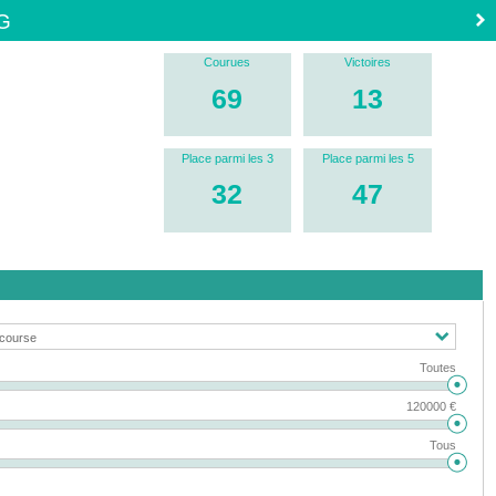
G
Courues
Victoires
69
13
Place parmi les 3
Place parmi les 5
32
47
Toutes
120000 €
Tous