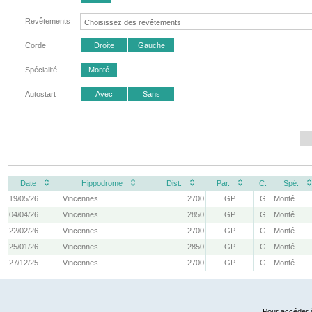
Revêtements
Corde
Droite
Gauche
Spécialité
Monté
Autostart
Avec
Sans
Date
Hippodrome
Dist.
Par.
C.
Spé.
19/05/26
Vincennes
2700
GP
G
Monté
04/04/26
Vincennes
2850
GP
G
Monté
22/02/26
Vincennes
2700
GP
G
Monté
25/01/26
Vincennes
2850
GP
G
Monté
27/12/25
Vincennes
2700
GP
G
Monté
Pour accéder à