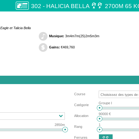

302 - HALICIA BELLA
2700M 65 K
Eagle et Talicia Bella
Musique:
3m4m7m(25)2m5m3m
Gains:
€469,760
Course
Groupe I
Catégorie
90000 €
Allocation
2850m
1
Rang
Ferrures
