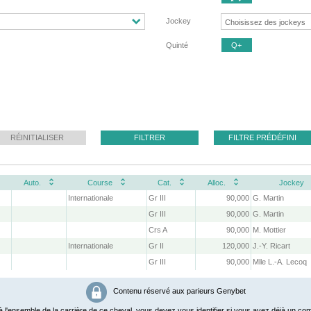
Jockey
Quinté
Q+
RÉINITIALISER
FILTRER
FILTRE PRÉDÉFINI
Auto.
Course
Cat.
Alloc.
Jockey
Internationale
Gr III
90,000
G. Martin
Gr III
90,000
G. Martin
Crs A
90,000
M. Mottier
Internationale
Gr II
120,000
J.-Y. Ricart
Gr III
90,000
Mlle L.-A. Lecoq
Contenu réservé aux parieurs Genybet
 l'ensemble de la carrière de ce cheval, vous devez vous identifier si vous avez déjà un com