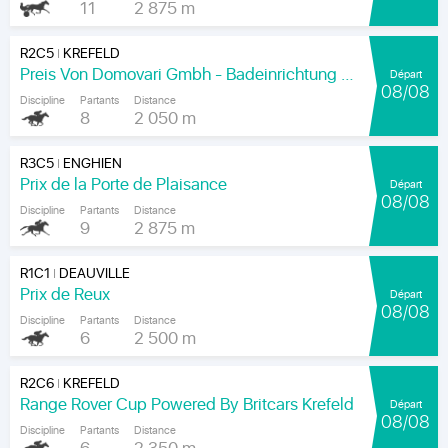
11
2 875 m
R2C5
KREFELD
|
Preis Von Domovari Gmbh - Badeinrichtung Auf Mass
Départ
08/08
Discipline
Partants
Distance
8
2 050 m
R3C5
ENGHIEN
|
Prix de la Porte de Plaisance
Départ
08/08
Discipline
Partants
Distance
9
2 875 m
R1C1
DEAUVILLE
|
Prix de Reux
Départ
08/08
Discipline
Partants
Distance
6
2 500 m
R2C6
KREFELD
|
Range Rover Cup Powered By Britcars Krefeld
Départ
08/08
Discipline
Partants
Distance