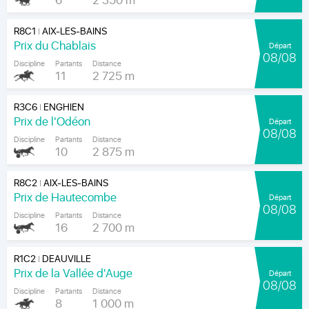
6
2 350 m
R8C1
AIX-LES-BAINS
|
Prix du Chablais
Départ
08/08
Discipline
Partants
Distance
11
2 725 m
R3C6
ENGHIEN
|
Prix de l'Odéon
Départ
08/08
Discipline
Partants
Distance
10
2 875 m
R8C2
AIX-LES-BAINS
|
Prix de Hautecombe
Départ
08/08
Discipline
Partants
Distance
16
2 700 m
R1C2
DEAUVILLE
|
Prix de la Vallée d'Auge
Départ
08/08
Discipline
Partants
Distance
8
1 000 m