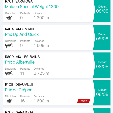
R7C1
SARATOGA
|
Maiden Special Weight 1300
Départ
08/08
Discipline
Partants
Distance
9
1 300 m
R4C4
ARGENTAN
|
Prix Up And Quick
Départ
08/08
Discipline
Partants
Distance
9
1 609 m
R8C9
AIX-LES-BAINS
|
Prix d'Albertville
Départ
08/08
Discipline
Partants
Distance
11
2 725 m
R1C8
DEAUVILLE
|
Prix de Crépon
Départ
08/08
Discipline
Partants
Distance
16
1 600 m
R7C2
SARATOGA
|