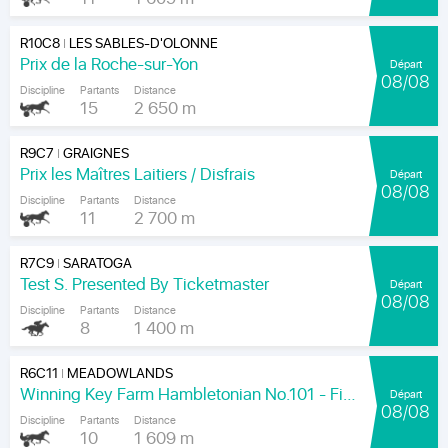
R10C8
LES SABLES-D'OLONNE
|
Prix de la Roche-sur-Yon
Départ
08/08
Discipline
Partants
Distance
15
2 650 m
R9C7
GRAIGNES
|
Prix les Maîtres Laitiers / Disfrais
Départ
08/08
Discipline
Partants
Distance
11
2 700 m
R7C9
SARATOGA
|
Test S. Presented By Ticketmaster
Départ
08/08
Discipline
Partants
Distance
8
1 400 m
R6C11
MEADOWLANDS
|
Winning Key Farm Hambletonian No.101 - Final
Départ
08/08
Discipline
Partants
Distance
10
1 609 m