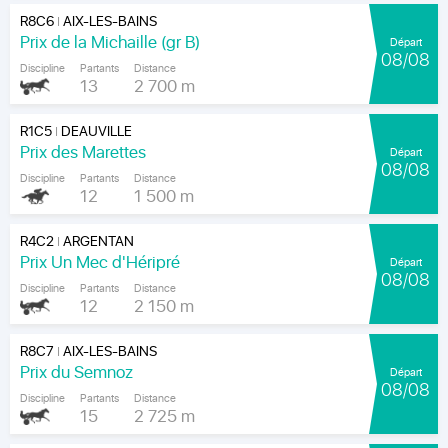
R8C6
AIX-LES-BAINS
|
Prix de la Michaille (gr B)
Départ
08/08
Discipline
Partants
Distance
13
2 700 m
R1C5
DEAUVILLE
|
Prix des Marettes
Départ
08/08
Discipline
Partants
Distance
12
1 500 m
R4C2
ARGENTAN
|
Prix Un Mec d'Héripré
Départ
08/08
Discipline
Partants
Distance
12
2 150 m
R8C7
AIX-LES-BAINS
|
Prix du Semnoz
Départ
08/08
Discipline
Partants
Distance
15
2 725 m