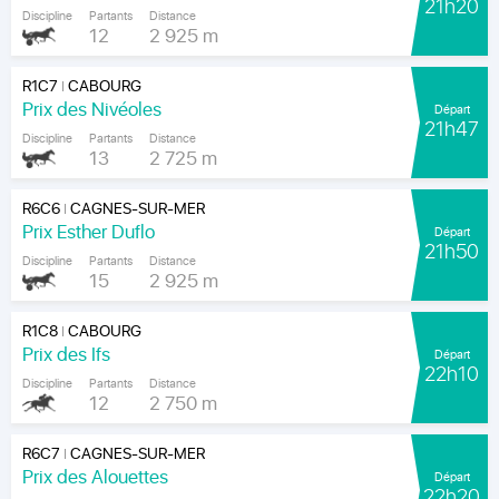
21h20
Discipline
Partants
Distance
12
2 925 m
R1C7
CABOURG
|
Prix des Nivéoles
Départ
21h47
Discipline
Partants
Distance
13
2 725 m
R6C6
CAGNES-SUR-MER
|
Prix Esther Duflo
Départ
21h50
Discipline
Partants
Distance
15
2 925 m
R1C8
CABOURG
|
Prix des Ifs
Départ
22h10
Discipline
Partants
Distance
12
2 750 m
R6C7
CAGNES-SUR-MER
|
Prix des Alouettes
Départ
22h20