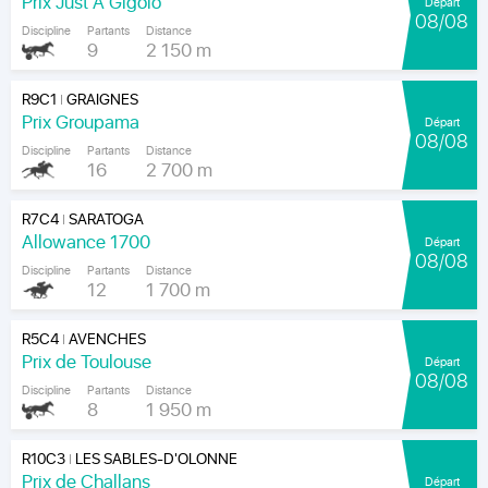
Prix Just A Gigolo
Départ
08/08
Discipline
Partants
Distance
9
2 150 m
R9C1
GRAIGNES
|
Prix Groupama
Départ
08/08
Discipline
Partants
Distance
16
2 700 m
R7C4
SARATOGA
|
Allowance 1700
Départ
08/08
Discipline
Partants
Distance
12
1 700 m
R5C4
AVENCHES
|
Prix de Toulouse
Départ
08/08
Discipline
Partants
Distance
8
1 950 m
R10C3
LES SABLES-D'OLONNE
|
Prix de Challans
Départ