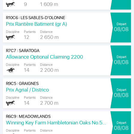
9
1 609 m
R10C6
LES SABLES-D'OLONNE
|
Prix Rantière Batiment (gr A)
Départ
08/08
Discipline
Partants
Distance
12
2 650 m
R7C7
SARATOGA
|
Allowance Optional Claiming 2200
Départ
08/08
Discipline
Partants
Distance
14
2 200 m
R9C5
GRAIGNES
|
Prix Agrial / Districo
Départ
08/08
Discipline
Partants
Distance
14
2 700 m
R6C9
MEADOWLANDS
|
Winning Key Farm Hambletonian Oaks No.56 - Final
Départ
08/08
Discipline
Partants
Distance