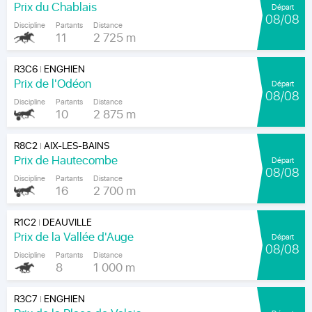
Prix du Chablais
Départ
08/08
Discipline
Partants
Distance
11
2 725 m
R3C6
ENGHIEN
|
Prix de l'Odéon
Départ
08/08
Discipline
Partants
Distance
10
2 875 m
R8C2
AIX-LES-BAINS
|
Prix de Hautecombe
Départ
08/08
Discipline
Partants
Distance
16
2 700 m
R1C2
DEAUVILLE
|
Prix de la Vallée d'Auge
Départ
08/08
Discipline
Partants
Distance
8
1 000 m
R3C7
ENGHIEN
|