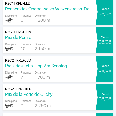
R2C1
KREFELD
|
Rennen des Oberrotweiler Winzervereins. Der Klassiker Am Kaiser.
Départ
08/08
Discipline
Partants
Distance
8
1 200 m
R3C1
ENGHIEN
|
Prix de Pornic
Départ
08/08
Discipline
Partants
Distance
10
2 150 m
R2C2
KREFELD
|
Preis des Extra Tipp Am Sonntag
Départ
08/08
Discipline
Partants
Distance
7
1 700 m
R3C2
ENGHIEN
|
Prix de la Porte de Clichy
Départ
08/08
Discipline
Partants
Distance
9
2 250 m