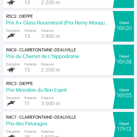
13
2 200 m
R5C2
DIEPPE
|
Prix A+ Glass Rouxmesnil (Prix Remy Mouquet)
Départ
16h20
Discipline
Partants
Distance
13
3 400 m
R4C6
CLAIREFONTAINE-DEAUVILLE
|
Prix du Chemin de L'hippodrome
Départ
16h38
Discipline
Partants
Distance
13
2 200 m
R5C3
DIEPPE
|
Prix Ministère du Bon Esprit
Départ
16h55
Discipline
Partants
Distance
11
3 500 m
R4C7
CLAIREFONTAINE-DEAUVILLE
|
Prix des Paturages
Départ
17h13
Discipline
Partants
Distance