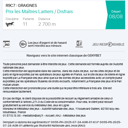
R9C7
GRAIGNES
|
Prix les Maîtres Laitiers / Disfrais
Départ
08/08
Discipline
Partants
Distance
11
2 700 m
Naviguez vers le site internet classique de GENYBET
Toute personne peut demander à être interdite de jeux. Cette demande est formée auprès de l'Autorité
nationale des jeux.
Cette interdiction est applicable dans les casinos, dans les clubs de jeux, sur les sites de jeux et de
paris en ligne exploités par les opérateurs de jeux agréés en France, sur le site de jeux de loterie en ligne
exploité par La Française des jeux ainsi que sur les bornes de jeux accessibles avec un compte joueur
exploitées par les opérateurs titulaires de droits exclusifs, notamment La Française des jeux et le Pari
mutuel urbain.
Cette interdiction est prononcée pour une durée qui ne peut être inférieure à trois ans. Elle est
renouvelable tacitement.
En cas de litige, le client dispose de la possibilité de recourir au règlement amiable de celui-ci
conformément à l’article L211-3 du Code de la consommation. Pour cela, le client peut recourir
gratuitement au service du Médiateur des Jeux en Ligne :
Monsieur le Médiateur des jeux - Autorité Nationale des Jeux, 11 boulevard Gallieni, 92130 Issy-les-
Moulineaux, France
01.57.13.13.00 - mediation@anj.fr -
Accueil | ANJ - Médiateur des jeux
Genybet a obtenu les agréments n° 0055-PH-2025-07-24-AGR-01 et n° 0055-PS-2025-
07-24-AGR-01 délivrés par l'Autorité Nationale des Jeux (ANJ)