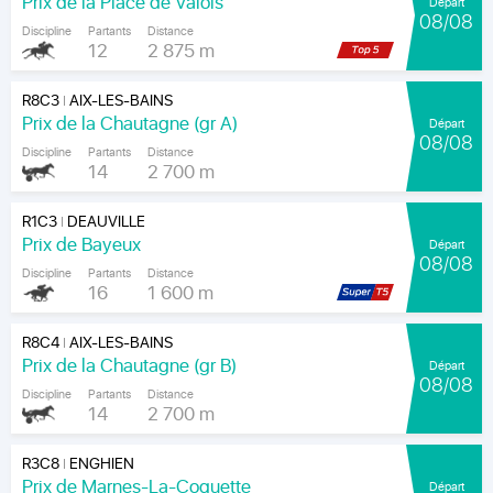
Prix de la Place de Valois
Départ
08/08
Discipline
Partants
Distance
12
2 875 m
R8C3
AIX-LES-BAINS
|
Prix de la Chautagne (gr A)
Départ
08/08
Discipline
Partants
Distance
14
2 700 m
R1C3
DEAUVILLE
|
Prix de Bayeux
Départ
08/08
Discipline
Partants
Distance
16
1 600 m
R8C4
AIX-LES-BAINS
|
Prix de la Chautagne (gr B)
Départ
08/08
Discipline
Partants
Distance
14
2 700 m
R3C8
ENGHIEN
|
Prix de Marnes-La-Coquette
Départ