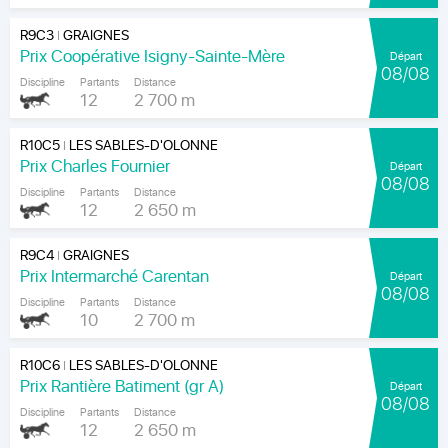
R9C3
GRAIGNES
|
Prix Coopérative Isigny-Sainte-Mère
Départ
08/08
Discipline
Partants
Distance
12
2 700 m
R10C5
LES SABLES-D'OLONNE
|
Prix Charles Fournier
Départ
08/08
Discipline
Partants
Distance
12
2 650 m
R9C4
GRAIGNES
|
Prix Intermarché Carentan
Départ
08/08
Discipline
Partants
Distance
10
2 700 m
R10C6
LES SABLES-D'OLONNE
|
Prix Rantière Batiment (gr A)
Départ
08/08
Discipline
Partants
Distance
12
2 650 m