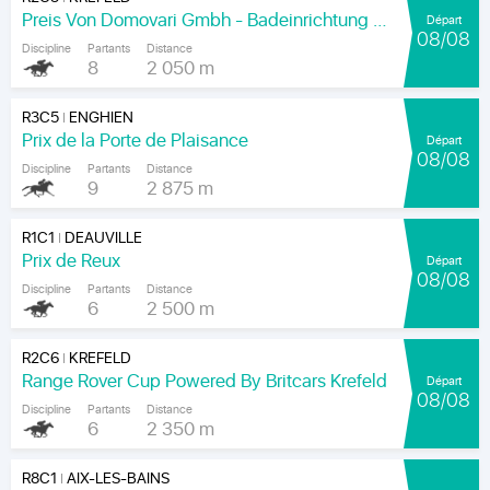
Preis Von Domovari Gmbh - Badeinrichtung Auf Mass
Départ
08/08
Discipline
Partants
Distance
8
2 050 m
R3C5
ENGHIEN
|
Prix de la Porte de Plaisance
Départ
08/08
Discipline
Partants
Distance
9
2 875 m
R1C1
DEAUVILLE
|
Prix de Reux
Départ
08/08
Discipline
Partants
Distance
6
2 500 m
R2C6
KREFELD
|
Range Rover Cup Powered By Britcars Krefeld
Départ
08/08
Discipline
Partants
Distance
6
2 350 m
R8C1
AIX-LES-BAINS
|