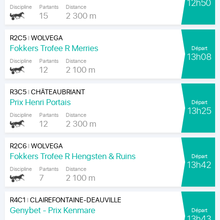
12h50
Discipline
Partants
Distance
15
2 300 m
R2C5
WOLVEGA
|
Fokkers Trofee R Merries
Départ
13h08
Discipline
Partants
Distance
12
2 100 m
R3C5
CHÂTEAUBRIANT
|
Prix Henri Portais
Départ
13h25
Discipline
Partants
Distance
12
2 300 m
R2C6
WOLVEGA
|
Fokkers Trofee R Hengsten & Ruins
Départ
13h42
Discipline
Partants
Distance
7
2 100 m
R4C1
CLAIREFONTAINE-DEAUVILLE
|
Genybet - Prix Kenmare
Départ
13h43