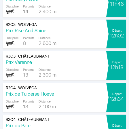
11h46
Discipline
Partants
Distance
14
2 400 m
R2C3
WOLVEGA
|
Prix Rise And Shine
Départ
12h02
Discipline
Partants
Distance
8
2 600 m
R3C3
CHÂTEAUBRIANT
|
Prix Varenne
Départ
12h18
Discipline
Partants
Distance
13
2 300 m
R2C4
WOLVEGA
|
Prix de Tulderse Hoeve
Départ
12h34
Discipline
Partants
Distance
13
2 100 m
R3C4
CHÂTEAUBRIANT
|
Prix du Parc
Départ