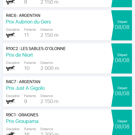
8
2 150 m
R4C6
ARGENTAN
|
Prix Aubrion du Gers
Départ
08/08
Discipline
Partants
Distance
11
2 150 m
R10C2
LES SABLES-D'OLONNE
|
Prix de Niort
Départ
08/08
Discipline
Partants
Distance
10
2 000 m
R4C7
ARGENTAN
|
Prix Just A Gigolo
Départ
08/08
Discipline
Partants
Distance
9
2 150 m
R9C1
GRAIGNES
|
Prix Groupama
Départ
08/08
Discipline
Partants
Distance
16
2 700 m