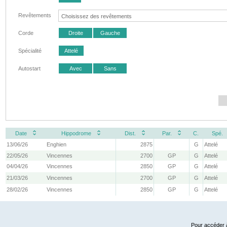
Revêtements
Corde
Droite
Gauche
Spécialité
Attelé
Autostart
Avec
Sans
Date
Hippodrome
Dist.
Par.
C.
Spé.
13/06/26
Enghien
2875
G
Attelé
22/05/26
Vincennes
2700
GP
G
Attelé
04/04/26
Vincennes
2850
GP
G
Attelé
21/03/26
Vincennes
2700
GP
G
Attelé
28/02/26
Vincennes
2850
GP
G
Attelé
Pour accéder à