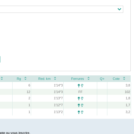
Rg
Red. km
Ferrures
Q+
Cote
6
1'14''3
3,8

12
1'14''3
FF
102
2
1'13''7
1,8

1
1'12''7
1,7

1
1'13''2
3,2

pte ou vous inscrire.