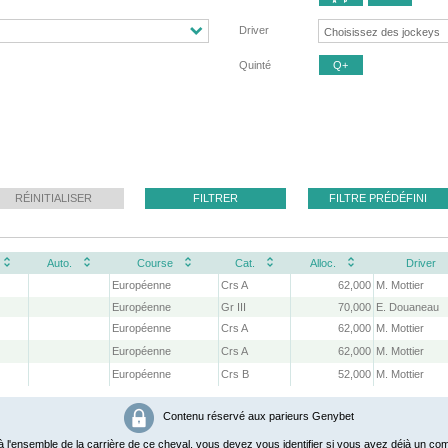
Driver
Quinté
Q+
RÉINITIALISER
FILTRER
FILTRE PRÉDÉFINI
Auto.
Course
Cat.
Alloc.
Driver
Européenne
Crs A
62,000
M. Mottier
Européenne
Gr III
70,000
E. Douaneau
Européenne
Crs A
62,000
M. Mottier
Européenne
Crs A
62,000
M. Mottier
Européenne
Crs B
52,000
M. Mottier
Contenu réservé aux parieurs Genybet
 l'ensemble de la carrière de ce cheval, vous devez vous identifier si vous avez déjà un com