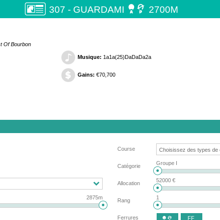

307 - GUARDAMI
2700M
st Of Bourbon
Musique:
1a1a(25)DaDaDa2a
Gains:
€70,700
Course
Groupe I
Catégorie
52000 €
Allocation
2875m
1
Rang
Ferrures
FF
