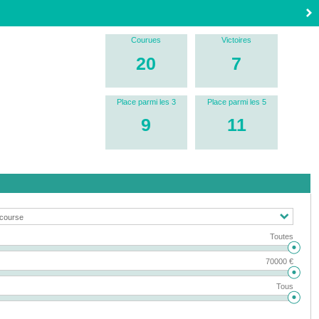
Courues
Victoires
20
7
Place parmi les 3
Place parmi les 5
9
11
Toutes
70000 €
Tous