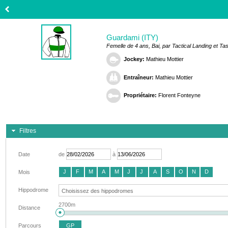
Guardami (ITY)
Femelle de 4 ans, Bai, par Tactical Landing et Ta
Jockey:
Mathieu Mottier
Entraîneur:
Mathieu Mottier
Propriétaire:
Florent Fonteyne
Filtres
Date
de
à
J
F
M
A
M
J
J
A
S
O
N
D
Mois
Hippodrome
2700m
Distance
Parcours
GP