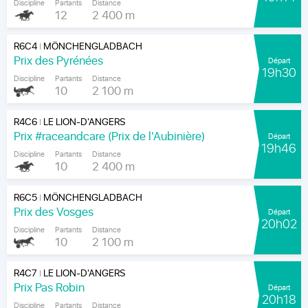
Discipline
Partants
Distance
12
2 400 m
R6C4
MÖNCHENGLADBACH
|
Prix des Pyrénées
Départ
19h30
Discipline
Partants
Distance
10
2 100 m
R4C6
LE LION-D'ANGERS
|
Prix #raceandcare (Prix de l'Aubinière)
Départ
19h46
Discipline
Partants
Distance
10
2 400 m
R6C5
MÖNCHENGLADBACH
|
Prix des Vosges
Départ
20h02
Discipline
Partants
Distance
10
2 100 m
R4C7
LE LION-D'ANGERS
|
Prix Pas Robin
Départ
20h18
Discipline
Partants
Distance