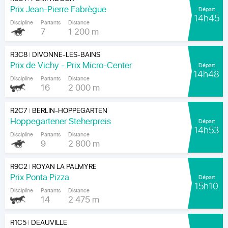
Prix Jean-Pierre Fabrègue
Départ
14h45
Discipline
Partants
Distance
7
1 200 m
R3C8
DIVONNE-LES-BAINS
|
Prix de Vichy - Prix Micro-Center
Départ
14h48
Discipline
Partants
Distance
16
2 000 m
R2C7
BERLIN-HOPPEGARTEN
|
Hoppegartener Steherpreis
Départ
14h53
Discipline
Partants
Distance
9
2 800 m
R9C2
ROYAN LA PALMYRE
|
Prix Ponta Pizza
Départ
15h10
Discipline
Partants
Distance
14
2 475 m
R1C5
DEAUVILLE
|