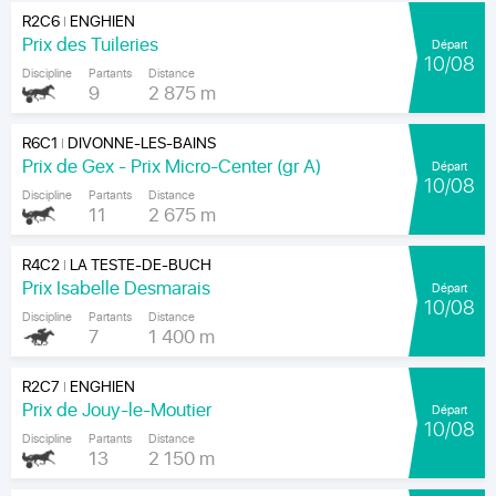
R2C6
ENGHIEN
|
Prix des Tuileries
Départ
10/08
Discipline
Partants
Distance
9
2 875 m
R6C1
DIVONNE-LES-BAINS
|
Prix de Gex - Prix Micro-Center (gr A)
Départ
10/08
Discipline
Partants
Distance
11
2 675 m
R4C2
LA TESTE-DE-BUCH
|
Prix Isabelle Desmarais
Départ
10/08
Discipline
Partants
Distance
7
1 400 m
R2C7
ENGHIEN
|
Prix de Jouy-le-Moutier
Départ
10/08
Discipline
Partants
Distance
13
2 150 m