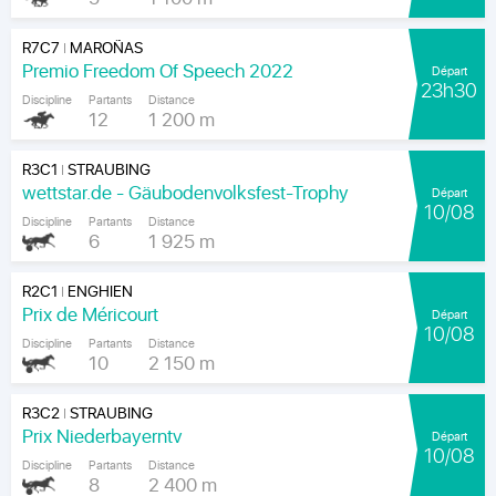
R7C7
MAROÑAS
|
Premio Freedom Of Speech 2022
Départ
23h30
Discipline
Partants
Distance
12
1 200 m
R3C1
STRAUBING
|
wettstar.de - Gäubodenvolksfest-Trophy
Départ
10/08
Discipline
Partants
Distance
6
1 925 m
R2C1
ENGHIEN
|
Prix de Méricourt
Départ
10/08
Discipline
Partants
Distance
10
2 150 m
R3C2
STRAUBING
|
Prix Niederbayerntv
Départ
10/08
Discipline
Partants
Distance
8
2 400 m