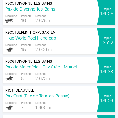
R3C5
DIVONNE-LES-BAINS
|
Prix de Divonne-les-Bains
Départ
13h06
Discipline
Partants
Distance
16
2 675 m
R2C5
BERLIN-HOPPEGARTEN
|
Hkjc World Pool Handicap
Départ
13h22
Discipline
Partants
Distance
15
2 000 m
R3C6
DIVONNE-LES-BAINS
|
Prix de Maienfeld - Prix Crédit Mutuel
Départ
13h38
Discipline
Partants
Distance
8
2 675 m
R1C1
DEAUVILLE
|
Prix Osaf (Prix de Tour-en-Bessin)
Départ
13h56
Discipline
Partants
Distance
7
1 400 m