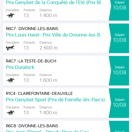
Prix Genybet de la Conquête de l'Eté (Prix Blangy-le-Château)
Départ
10/08
Discipline
Partants
Distance
13
1 400 m
R6C7
DIVONNE-LES-BAINS
|
Prix Louis Haret- Prix Ville de Divonne-les-B
Départ
10/08
Discipline
Partants
Distance
13
2 600 m
R4C7
LA TESTE-DE-BUCH
|
Prix Duralock
Départ
10/08
Discipline
Partants
Distance
13
1 600 m
R1C4
CLAIREFONTAINE-DEAUVILLE
|
Prix Genybet Sport (Prix de Fierville-lès-Parcs)
Départ
10/08
Discipline
Partants
Distance
13
1 400 m
R6C8
DIVONNE-LES-BAINS
|