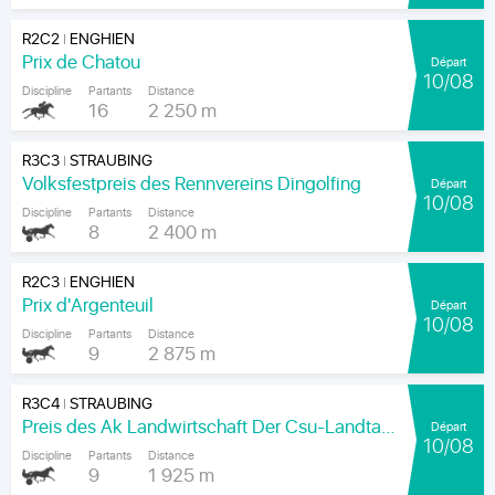
R2C2
ENGHIEN
|
Prix de Chatou
Départ
10/08
Discipline
Partants
Distance
16
2 250 m
R3C3
STRAUBING
|
Volksfestpreis des Rennvereins Dingolfing
Départ
10/08
Discipline
Partants
Distance
8
2 400 m
R2C3
ENGHIEN
|
Prix d'Argenteuil
Départ
10/08
Discipline
Partants
Distance
9
2 875 m
R3C4
STRAUBING
|
Preis des Ak Landwirtschaft Der Csu-Landtagsfraktion
Départ
10/08
Discipline
Partants
Distance
9
1 925 m