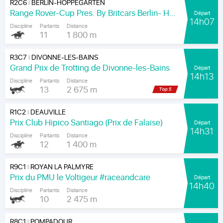
R2C6
BERLIN-HOPPEGARTEN
|
Range Rover-Cup Pres. By Britcars Berlin- Hoppegartener Stutenp.
Départ
14h07
Discipline
Partants
Distance
11
1 800 m
R3C7
DIVONNE-LES-BAINS
|
Grand Prix de Trotting de Divonne-les-Bains
Départ
14h13
Discipline
Partants
Distance
13
2 675 m
R1C2
DEAUVILLE
|
Prix Club Hipico Santiago (Prix de Falaise)
Départ
14h31
Discipline
Partants
Distance
12
1 400 m
R9C1
ROYAN LA PALMYRE
|
Prix du PMU le Voltigeur #raceandcare
Départ
14h40
Discipline
Partants
Distance
10
2 475 m
R8C1
POMPADOUR
|