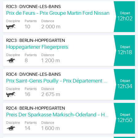
R3C3
DIVONNE-LES-BAINS
|
Prix de Feurs - Prix Groupe Martin Ford Nissan
Départ
12h02
Discipline
Partants
Distance
10
2 000 m
R2C3
BERLIN-HOPPEGARTEN
|
Hoppegartener Fliegerpreis
Départ
12h18
Discipline
Partants
Distance
8
1 200 m
R3C4
DIVONNE-LES-BAINS
|
Prix Saint-Genis Pouilly - Prix Département Ain
Départ
12h34
Discipline
Partants
Distance
16
2 675 m
R2C4
BERLIN-HOPPEGARTEN
|
Preis Der Sparkasse Märkisch-Oderland - Hkjc World Pool Trophy
Départ
12h50
Discipline
Partants
Distance
14
1 600 m