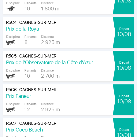
10/08
Discipline
Partants
Distance
10
1 800 m
R5C4
CAGNES-SUR-MER
|
Prix de la Roya
Départ
10/08
Discipline
Partants
Distance
8
2 925 m
R5C5
CAGNES-SUR-MER
|
Prix de l'Observatoire de la Côte d'Azur
Départ
10/08
Discipline
Partants
Distance
10
2 700 m
R5C6
CAGNES-SUR-MER
|
Prix Faneur
Départ
10/08
Discipline
Partants
Distance
12
2 925 m
R5C7
CAGNES-SUR-MER
|
Prix Coco Beach
Départ
10/08