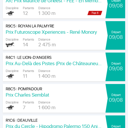
Arc Prix Maurice de Gheest - FEE - En Mémoire de Louis Romanet
Départ
09/08
Discipline
Partants
Distance
12
1 300 m
R9C5
ROYAN LA PALMYRE
|
Prix Futuroscope Xperiences - René Monory
Départ
09/08
Discipline
Partants
Distance
14
2 475 m
R4C1
LE LION-D'ANGERS
|
Prix Au-Delà des Pistes (Prix de Châteauneuf-sur-Sarthe)
Départ
09/08
Discipline
Partants
Distance
11
1 400 m
R8C5
POMPADOUR
|
Prix Charles Semblat
Départ
09/08
Discipline
Partants
Distance
7
1 600 m
R1C6
DEAUVILLE
|
Prix du Cercle - Hipodromo Palermo 150 Aniversario
Départ