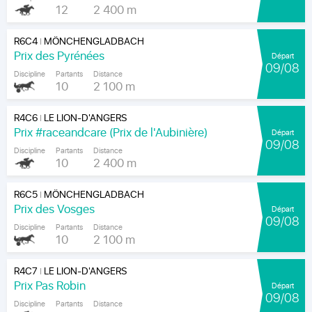
12
2 400 m
R6C4
MÖNCHENGLADBACH
|
Prix des Pyrénées
Départ
09/08
Discipline
Partants
Distance
10
2 100 m
R4C6
LE LION-D'ANGERS
|
Prix #raceandcare (Prix de l'Aubinière)
Départ
09/08
Discipline
Partants
Distance
10
2 400 m
R6C5
MÖNCHENGLADBACH
|
Prix des Vosges
Départ
09/08
Discipline
Partants
Distance
10
2 100 m
R4C7
LE LION-D'ANGERS
|
Prix Pas Robin
Départ
09/08
Discipline
Partants
Distance