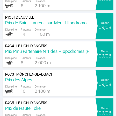
Discipline
Partants
Distance
6
2 100 m
R1C8
DEAUVILLE
|
Prix de Saint-Laurent-sur-Mer - Hipodromo de Maronas
Départ
09/08
Discipline
Partants
Distance
14
1 100 m
R4C4
LE LION-D'ANGERS
|
Prix Pmu Partenaire N°1 des Hippodromes (Prix du Moulin de Varennes)
Départ
09/08
Discipline
Partants
Distance
8
2 000 m
R6C3
MÖNCHENGLADBACH
|
Prix des Alpes
Départ
09/08
Discipline
Partants
Distance
10
2 100 m
R4C5
LE LION-D'ANGERS
|
Prix de Haute Folie
Départ
09/08
Discipline
Partants
Distance