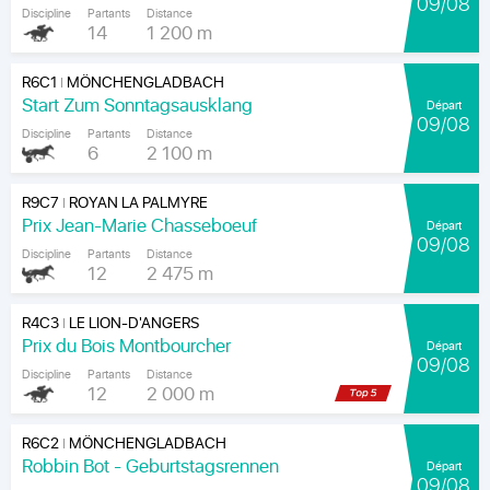
09/08
Discipline
Partants
Distance
14
1 200 m
R6C1
MÖNCHENGLADBACH
|
Start Zum Sonntagsausklang
Départ
09/08
Discipline
Partants
Distance
6
2 100 m
R9C7
ROYAN LA PALMYRE
|
Prix Jean-Marie Chasseboeuf
Départ
09/08
Discipline
Partants
Distance
12
2 475 m
R4C3
LE LION-D'ANGERS
|
Prix du Bois Montbourcher
Départ
09/08
Discipline
Partants
Distance
12
2 000 m
R6C2
MÖNCHENGLADBACH
|
Robbin Bot - Geburtstagsrennen
Départ
09/08