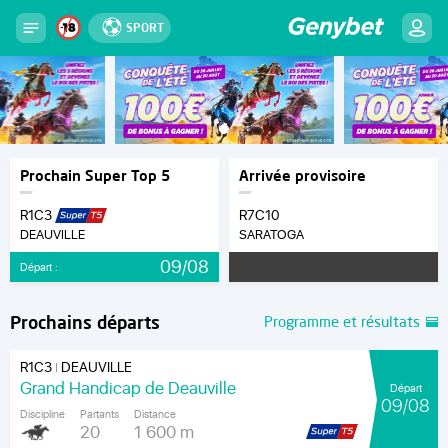
SPORT
Prochain Super Top 5
Arrivée provisoire
R1C3
R7C10
DEAUVILLE
SARATOGA
09/08
Départ :
Prochains départs
Programme et résultats
R1C3
DEAUVILLE
|
Grand Handicap de Deauville
Départ
09/08
Discipline
Partants
Distance
20
1 600 m