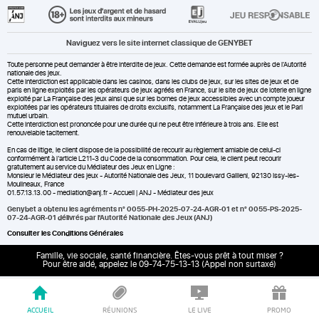
Naviguez vers le site internet classique de GENYBET
Toute personne peut demander à être interdite de jeux. Cette demande est formée auprès de l'Autorité
nationale des jeux.
Cette interdiction est applicable dans les casinos, dans les clubs de jeux, sur les sites de jeux et de
paris en ligne exploités par les opérateurs de jeux agréés en France, sur le site de jeux de loterie en ligne
exploité par La Française des jeux ainsi que sur les bornes de jeux accessibles avec un compte joueur
exploitées par les opérateurs titulaires de droits exclusifs, notamment La Française des jeux et le Pari
mutuel urbain.
Cette interdiction est prononcée pour une durée qui ne peut être inférieure à trois ans. Elle est
renouvelable tacitement.
En cas de litige, le client dispose de la possibilité de recourir au règlement amiable de celui-ci
conformément à l’article L211-3 du Code de la consommation. Pour cela, le client peut recourir
gratuitement au service du Médiateur des Jeux en Ligne :
Monsieur le Médiateur des jeux - Autorité Nationale des Jeux, 11 boulevard Gallieni, 92130 Issy-les-
Moulineaux, France
01.57.13.13.00 - mediation@anj.fr -
Accueil | ANJ - Médiateur des jeux
Genybet a obtenu les agréments n° 0055-PH-2025-07-24-AGR-01 et n° 0055-PS-2025-
07-24-AGR-01 délivrés par l'Autorité Nationale des Jeux (ANJ)
Consulter les Conditions Générales
Famille, vie sociale, santé financière. Êtes-vous prêt à tout miser ?
Pour être aidé, appelez le 09-74-75-13-13 (Appel non surtaxé)
ACCUEIL
RÉUNIONS
LE LIVE
PROMO