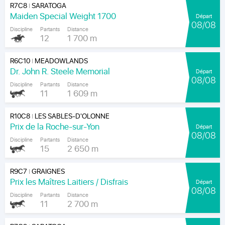
R7C8
SARATOGA
|
Maiden Special Weight 1700
Départ
08/08
Discipline
Partants
Distance
12
1 700 m
R6C10
MEADOWLANDS
|
Dr. John R. Steele Memorial
Départ
08/08
Discipline
Partants
Distance
11
1 609 m
R10C8
LES SABLES-D'OLONNE
|
Prix de la Roche-sur-Yon
Départ
08/08
Discipline
Partants
Distance
15
2 650 m
R9C7
GRAIGNES
|
Prix les Maîtres Laitiers / Disfrais
Départ
08/08
Discipline
Partants
Distance
11
2 700 m