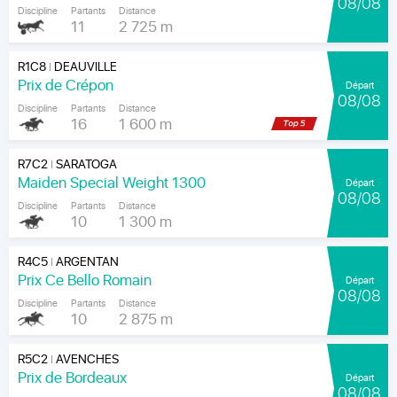
08/08
Discipline
Partants
Distance
11
2 725 m
R1C8
DEAUVILLE
|
Prix de Crépon
Départ
08/08
Discipline
Partants
Distance
16
1 600 m
R7C2
SARATOGA
|
Maiden Special Weight 1300
Départ
08/08
Discipline
Partants
Distance
10
1 300 m
R4C5
ARGENTAN
|
Prix Ce Bello Romain
Départ
08/08
Discipline
Partants
Distance
10
2 875 m
R5C2
AVENCHES
|
Prix de Bordeaux
Départ
08/08