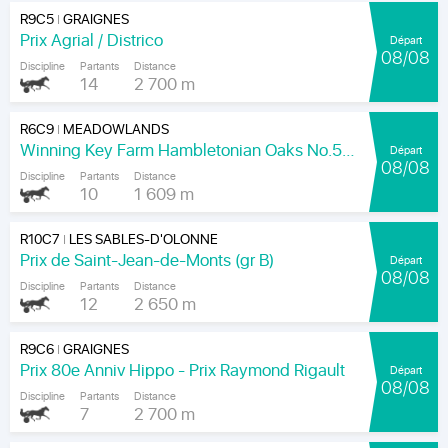
R9C5
GRAIGNES
|
Prix Agrial / Districo
Départ
08/08
Discipline
Partants
Distance
14
2 700 m
R6C9
MEADOWLANDS
|
Winning Key Farm Hambletonian Oaks No.56 - Final
Départ
08/08
Discipline
Partants
Distance
10
1 609 m
R10C7
LES SABLES-D'OLONNE
|
Prix de Saint-Jean-de-Monts (gr B)
Départ
08/08
Discipline
Partants
Distance
12
2 650 m
R9C6
GRAIGNES
|
Prix 80e Anniv Hippo - Prix Raymond Rigault
Départ
08/08
Discipline
Partants
Distance
7
2 700 m