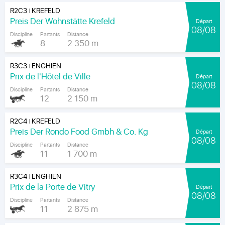
R2C3
KREFELD
|
Preis Der Wohnstätte Krefeld
Départ
08/08
Discipline
Partants
Distance
8
2 350 m
R3C3
ENGHIEN
|
Prix de l'Hôtel de Ville
Départ
08/08
Discipline
Partants
Distance
12
2 150 m
R2C4
KREFELD
|
Preis Der Rondo Food Gmbh & Co. Kg
Départ
08/08
Discipline
Partants
Distance
11
1 700 m
R3C4
ENGHIEN
|
Prix de la Porte de Vitry
Départ
08/08
Discipline
Partants
Distance
11
2 875 m