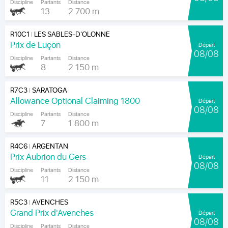
Discipline
Partants
Distance
13
2 700 m
R10C1
LES SABLES-D'OLONNE
|
Prix de Luçon
Départ
08/08
Discipline
Partants
Distance
8
2 150 m
R7C3
SARATOGA
|
Allowance Optional Claiming 1800
Départ
08/08
Discipline
Partants
Distance
7
1 800 m
R4C6
ARGENTAN
|
Prix Aubrion du Gers
Départ
08/08
Discipline
Partants
Distance
11
2 150 m
R5C3
AVENCHES
|
Grand Prix d'Avenches
Départ
08/08
Discipline
Partants
Distance