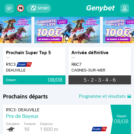
SPORT
Prochain Super Top 5
Arrivée définitive
R1C3
R6C7
DEAUVILLE
CAGNES-SUR-MER
08/08
5 - 2 - 3 - 4 - 6
Départ :
Prochains départs
Programme et résultats
R1C3
DEAUVILLE
|
Prix de Bayeux
Départ
08/08
Discipline
Partants
Distance
16
1 600 m