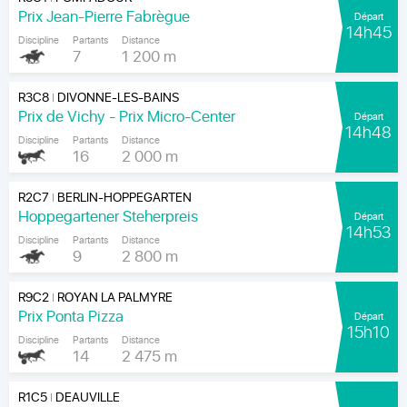
Prix Jean-Pierre Fabrègue
Départ
14h45
Discipline
Partants
Distance
7
1 200 m
R3C8
DIVONNE-LES-BAINS
|
Prix de Vichy - Prix Micro-Center
Départ
14h48
Discipline
Partants
Distance
16
2 000 m
R2C7
BERLIN-HOPPEGARTEN
|
Hoppegartener Steherpreis
Départ
14h53
Discipline
Partants
Distance
9
2 800 m
R9C2
ROYAN LA PALMYRE
|
Prix Ponta Pizza
Départ
15h10
Discipline
Partants
Distance
14
2 475 m
R1C5
DEAUVILLE
|