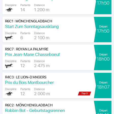
17h50
Discipline
Partants
Distance
14
1 200 m
R6C1
MÖNCHENGLADBACH
|
Start Zum Sonntagsausklang
Départ
17h50
Discipline
Partants
Distance
6
2 100 m
R9C7
ROYAN LA PALMYRE
|
Prix Jean-Marie Chasseboeuf
Départ
18h00
Discipline
Partants
Distance
12
2 475 m
R4C3
LE LION-D'ANGERS
|
Prix du Bois Montbourcher
Départ
18h07
Discipline
Partants
Distance
12
2 000 m
R6C2
MÖNCHENGLADBACH
|
Robbin Bot - Geburtstagsrennen
Départ