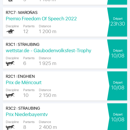
R7C7
MAROÑAS
|
Premio Freedom Of Speech 2022
Départ
23h30
Discipline
Partants
Distance
12
1 200 m
R3C1
STRAUBING
|
wettstar.de - Gäubodenvolksfest-Trophy
Départ
10/08
Discipline
Partants
Distance
6
1 925 m
R2C1
ENGHIEN
|
Prix de Méricourt
Départ
10/08
Discipline
Partants
Distance
10
2 150 m
R3C2
STRAUBING
|
Prix Niederbayerntv
Départ
10/08
Discipline
Partants
Distance
8
2 400 m