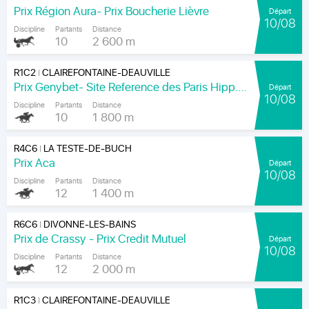
Prix Région Aura- Prix Boucherie Lièvre
Départ
10/08
Discipline
Partants
Distance
10
2 600 m
R1C2
CLAIREFONTAINE-DEAUVILLE
|
Prix Genybet- Site Reference des Paris Hipp.(px du Domaine du H. Bois)
Départ
10/08
Discipline
Partants
Distance
10
1 800 m
R4C6
LA TESTE-DE-BUCH
|
Prix Aca
Départ
10/08
Discipline
Partants
Distance
12
1 400 m
R6C6
DIVONNE-LES-BAINS
|
Prix de Crassy - Prix Credit Mutuel
Départ
10/08
Discipline
Partants
Distance
12
2 000 m
R1C3
CLAIREFONTAINE-DEAUVILLE
|