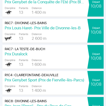
Prix Genybet de la Conquête de l'Eté (Prix Blangy-le-Château)
Départ
10/08
Discipline
Partants
Distance
13
1 400 m
R6C7
DIVONNE-LES-BAINS
|
Prix Louis Haret- Prix Ville de Divonne-les-B
Départ
10/08
Discipline
Partants
Distance
13
2 600 m
R4C7
LA TESTE-DE-BUCH
|
Prix Duralock
Départ
10/08
Discipline
Partants
Distance
13
1 600 m
R1C4
CLAIREFONTAINE-DEAUVILLE
|
Prix Genybet Sport (Prix de Fierville-lès-Parcs)
Départ
10/08
Discipline
Partants
Distance
13
1 400 m
R6C8
DIVONNE-LES-BAINS
|