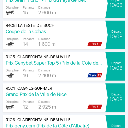
Prix Jean "Pono" - Prix du Pays de Gex
Départ
10/08
Discipline
Partants
Distance
15
2 600 m
R4C8
LA TESTE-DE-BUCH
|
Coupe de la Cobas
Départ
10/08
Discipline
Partants
Distance
14
1 600 m
R1C5
CLAIREFONTAINE-DEAUVILLE
|
Prix Genybet Super Top 5 (Prix de la Côte de Nacre)
Départ
10/08
Discipline
Partants
Distance
16
2 400 m
R5C1
CAGNES-SUR-MER
|
Grand Prix de la Ville de Nice
Départ
10/08
Discipline
Partants
Distance
12
2 925 m
R1C6
CLAIREFONTAINE-DEAUVILLE
|
Prix geny.com (Prix de la Côte d'Albatre)
Départ