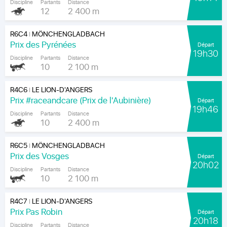
Discipline
Partants
Distance
12
2 400 m
R6C4
MÖNCHENGLADBACH
|
Prix des Pyrénées
Départ
19h30
Discipline
Partants
Distance
10
2 100 m
R4C6
LE LION-D'ANGERS
|
Prix #raceandcare (Prix de l'Aubinière)
Départ
19h46
Discipline
Partants
Distance
10
2 400 m
R6C5
MÖNCHENGLADBACH
|
Prix des Vosges
Départ
20h02
Discipline
Partants
Distance
10
2 100 m
R4C7
LE LION-D'ANGERS
|
Prix Pas Robin
Départ
20h18
Discipline
Partants
Distance