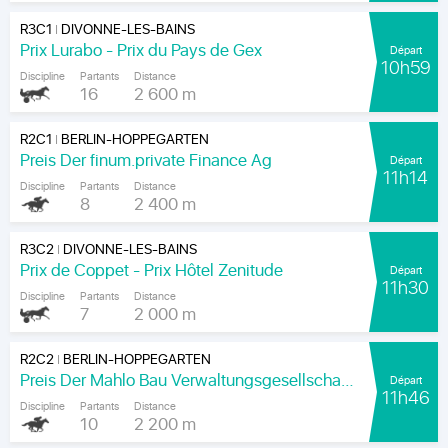
R3C1
DIVONNE-LES-BAINS
|
Prix Lurabo - Prix du Pays de Gex
Départ
10h59
Discipline
Partants
Distance
16
2 600 m
R2C1
BERLIN-HOPPEGARTEN
|
Preis Der finum.private Finance Ag
Départ
11h14
Discipline
Partants
Distance
8
2 400 m
R3C2
DIVONNE-LES-BAINS
|
Prix de Coppet - Prix Hôtel Zenitude
Départ
11h30
Discipline
Partants
Distance
7
2 000 m
R2C2
BERLIN-HOPPEGARTEN
|
Preis Der Mahlo Bau Verwaltungsgesellschaft Mbh
Départ
11h46
Discipline
Partants
Distance
10
2 200 m