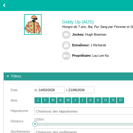
Giddy Up (AUS)
Hongre de 7 ans, Bai, Pur Sang par Fiorente et 
Jockey:
Hugh Bowman
Entraîneur:
J Richards
Propriétaire:
Lau Lee Ka
Filtres
Date
de
à
J
F
M
A
M
J
J
A
S
O
N
D
Mois
Hippodrome
1200m
Distance
Revêtements