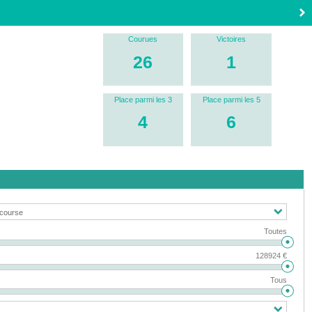
Courues
Victoires
26
1
Place parmi les 3
Place parmi les 5
4
6
Toutes
128924 €
Tous