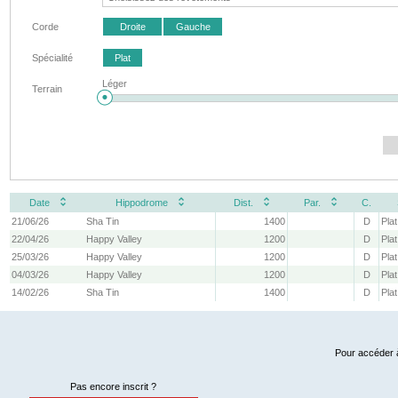
Corde
Droite
Gauche
Spécialité
Plat
Léger
Terrain
Date
Hippodrome
Dist.
Par.
C.
21/06/26
Sha Tin
1400
D
Plat
22/04/26
Happy Valley
1200
D
Plat
25/03/26
Happy Valley
1200
D
Plat
04/03/26
Happy Valley
1200
D
Plat
14/02/26
Sha Tin
1400
D
Plat
Pour accéder à
Pas encore inscrit ?