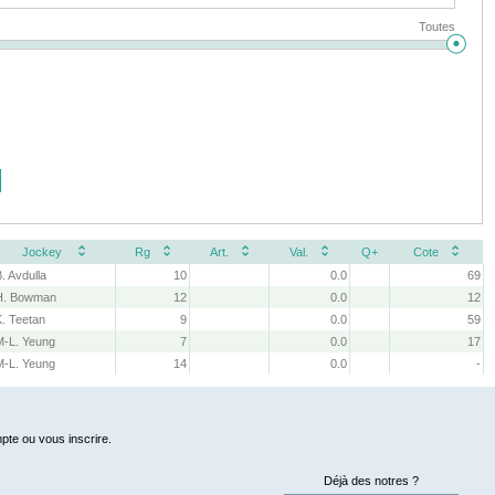
Toutes
Jockey
Rg
Art.
Val.
Q+
Cote
. Avdulla
10
0.0
69
H. Bowman
12
0.0
12
K. Teetan
9
0.0
59
M-L. Yeung
7
0.0
17
M-L. Yeung
14
0.0
-
pte ou vous inscrire.
Déjà des notres ?