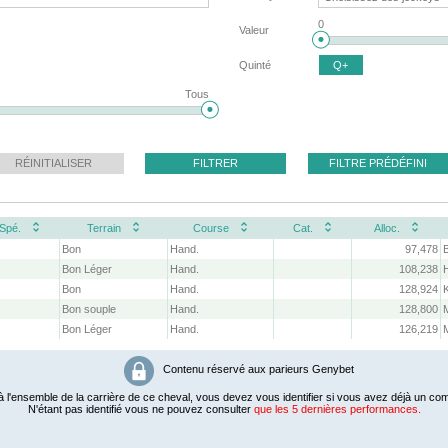
0
Valeur
Quinté
Q+
Tous
RÉINITIALISER
FILTRER
FILTRE PRÉDÉFINI
Spé.
Terrain
Course
Cat.
Alloc.
Bon
Hand.
97,478
B
Bon Léger
Hand.
108,238
Bon
Hand.
128,924
Bon souple
Hand.
128,800
Bon Léger
Hand.
126,219
Contenu réservé aux parieurs Genybet
 l'ensemble de la carrière de ce cheval, vous devez vous identifier si vous avez déjà un com
N'étant pas identifié vous ne pouvez consulter
que les 5 dernières performances.