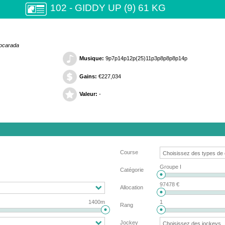
102 - GIDDY UP (9) 61 KG
Socarada
Musique:
9p7p14p12p(25)11p3p8p8p8p14p
Gains:
€227,034
Valeur:
-
Course
Groupe I
Catégorie
97478 €
Allocation
1400m
1
Rang
Jockey